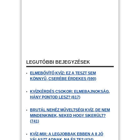
LEGUTÓBBI BEJEGYZÉSEK
ELMEBŐVÍTŐ KVÍZ: EZ A TESZT SEM
KÖNNYŰ, CSERÉBE ÉRDEKES (590)
KVÍZKÉRDÉS CSOKOR: ELMEBAJNOKSÁG,
HÁNY PONTOD LESZ? (617)
BRUTÁL NEHÉZ MŰVELTSÉGI KVÍZ, DE NEM
MINDENKINEK, NEKED HOGY SIKERÜLT?
(741)
KVÍZ-MIX: A LEGJOBBAK EBBEN A 8 JÓ
VÁLASZT ADNAK, NA ÉS TE? (434)