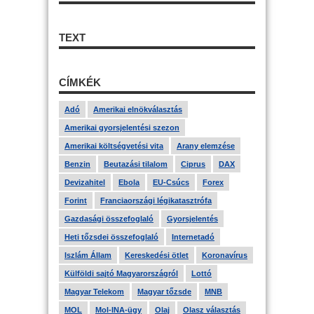
TEXT
CÍMKÉK
Adó
Amerikai elnökválasztás
Amerikai gyorsjelentési szezon
Amerikai költségvetési vita
Arany elemzése
Benzin
Beutazási tilalom
Ciprus
DAX
Devizahitel
Ebola
EU-Csúcs
Forex
Forint
Franciaországi légikatasztrófa
Gazdasági összefoglaló
Gyorsjelentés
Heti tőzsdei összefoglaló
Internetadó
Iszlám Állam
Kereskedési ötlet
Koronavírus
Külföldi sajtó Magyarországról
Lottó
Magyar Telekom
Magyar tőzsde
MNB
MOL
Mol-INA-ügy
Olaj
Olasz választás