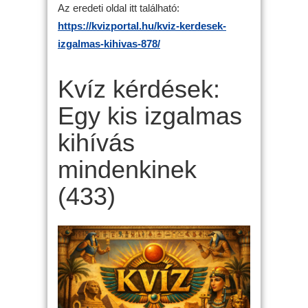
Az eredeti oldal itt található:
https://kvizportal.hu/kviz-kerdesek-
izgalmas-kihivas-878/
Kvíz kérdések:
Egy kis izgalmas
kihívás
mindenkinek
(433)