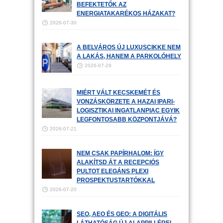
BEFEKTETŐK AZ
ENERGIATAKARÉKOS HÁZAKAT?
2026-07-30
A BELVÁROS ÚJ LUXUSCIKKE NEM
A LAKÁS, HANEM A PARKOLÓHELY
2026-07-29
MIÉRT VÁLT KECSKEMÉT ÉS
VONZÁSKÖRZETE A HAZAI IPARI-
LOGISZTIKAI INGATLANPIAC EGYIK
LEGFONTOSABB KÖZPONTJÁVÁ?
2026-07-21
NEM CSAK PAPÍRHALOM: ÍGY
ALAKÍTSD ÁT A RECEPCIÓS
PULTOT ELEGÁNS PLEXI
PROSPEKTUSTARTÓKKAL
2026-07-20
SEO, AEO ÉS GEO: A DIGITÁLIS
LÁTHATÓSÁG ÚJ ALAPPILLÉREI