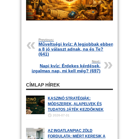
Previous:
Műveltségi kvíz: A legjobbak ebben
a 8 jó választ adnak, na és Te?
(641)
Next:
Napi kvíz: Érdekes kérdések,
izgalmas nap, mi kell még? (697)
CÍMLAP HÍREK
KASZINÓ STRATÉGIÁK:
MÓDSZEREK, ALAPELVEK ÉS
TUDATOS JÁTÉK KEZDŐKNEK
2026-07-31
AZ INGATLANPIAC ZÖLD
FORDULATA: MIÉRT KERESIK A