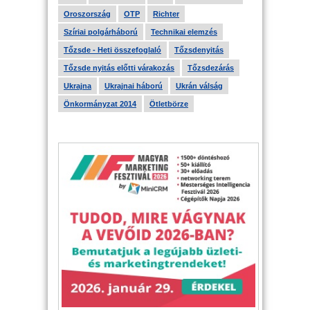
Oroszország
OTP
Richter
Szíriai polgárháború
Technikai elemzés
Tőzsde - Heti összefoglaló
Tőzsdenyitás
Tőzsde nyitás előtti várakozás
Tőzsdezárás
Ukrajna
Ukrajnai háború
Ukrán válság
Önkormányzat 2014
Ötletbörze