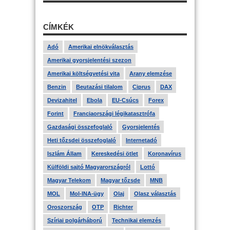
CÍMKÉK
Adó
Amerikai elnökválasztás
Amerikai gyorsjelentési szezon
Amerikai költségvetési vita
Arany elemzése
Benzin
Beutazási tilalom
Ciprus
DAX
Devizahitel
Ebola
EU-Csúcs
Forex
Forint
Franciaországi légikatasztrófa
Gazdasági összefoglaló
Gyorsjelentés
Heti tőzsdei összefoglaló
Internetadó
Iszlám Állam
Kereskedési ötlet
Koronavírus
Külföldi sajtó Magyarországról
Lottó
Magyar Telekom
Magyar tőzsde
MNB
MOL
Mol-INA-ügy
Olaj
Olasz választás
Oroszország
OTP
Richter
Szíriai polgárháború
Technikai elemzés