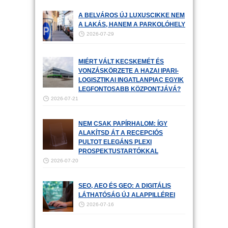
A BELVÁROS ÚJ LUXUSCIKKE NEM
A LAKÁS, HANEM A PARKOLÓHELY
2026-07-29
MIÉRT VÁLT KECSKEMÉT ÉS
VONZÁSKÖRZETE A HAZAI IPARI-
LOGISZTIKAI INGATLANPIAC EGYIK
LEGFONTOSABB KÖZPONTJÁVÁ?
2026-07-21
NEM CSAK PAPÍRHALOM: ÍGY
ALAKÍTSD ÁT A RECEPCIÓS
PULTOT ELEGÁNS PLEXI
PROSPEKTUSTARTÓKKAL
2026-07-20
SEO, AEO ÉS GEO: A DIGITÁLIS
LÁTHATÓSÁG ÚJ ALAPPILLÉREI
2026-07-16