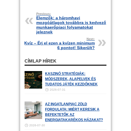
Previous:
Elemzők: a háromhavi
mozgóátlagok továbbra is kedvező
munkaerőpiaci folyamatokat
jeleznek
Next:
Kvíz – Érj el ezen a kvízen minimum
6 pontot! Sikerült?
CÍMLAP HÍREK
KASZINÓ STRATÉGIÁK:
MÓDSZEREK, ALAPELVEK ÉS
TUDATOS JÁTÉK KEZDŐKNEK
2026-07-31
AZ INGATLANPIAC ZÖLD
FORDULATA: MIÉRT KERESIK A
BEFEKTETŐK AZ
ENERGIATAKARÉKOS HÁZAKAT?
2026-07-30