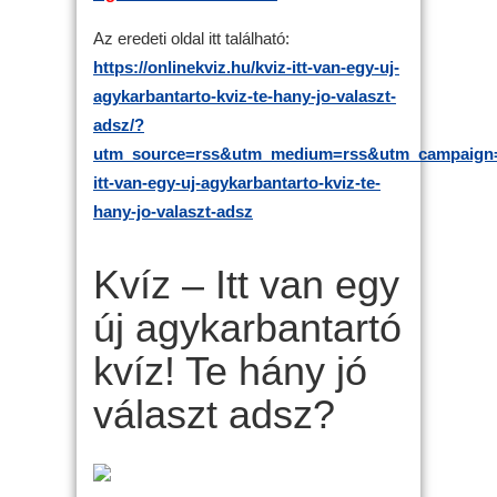
Az eredeti oldal itt található:
https://onlinekviz.hu/kviz-itt-van-egy-uj-
agykarbantarto-kviz-te-hany-jo-valaszt-
adsz/?
utm_source=rss&utm_medium=rss&utm_campaign=
itt-van-egy-uj-agykarbantarto-kviz-te-
hany-jo-valaszt-adsz
Kvíz – Itt van egy
új agykarbantartó
kvíz! Te hány jó
választ adsz?