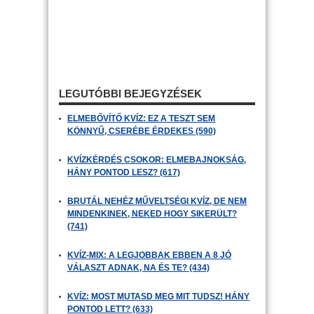
LEGUTÓBBI BEJEGYZÉSEK
ELMEBŐVÍTŐ KVÍZ: EZ A TESZT SEM
KÖNNYŰ, CSERÉBE ÉRDEKES (590)
KVÍZKÉRDÉS CSOKOR: ELMEBAJNOKSÁG,
HÁNY PONTOD LESZ? (617)
BRUTÁL NEHÉZ MŰVELTSÉGI KVÍZ, DE NEM
MINDENKINEK, NEKED HOGY SIKERÜLT?
(741)
KVÍZ-MIX: A LEGJOBBAK EBBEN A 8 JÓ
VÁLASZT ADNAK, NA ÉS TE? (434)
KVÍZ: MOST MUTASD MEG MIT TUDSZ! HÁNY
PONTOD LETT? (633)