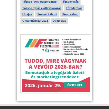
Tőzsde - Heti összefoglaló
Tőzsdenyitás
Tőzsde nyitás előtti várakozás
Tőzsdezárás
Ukrajna
Ukrajnai háború
Ukrán válság
Önkormányzat 2014
Ötletbörze