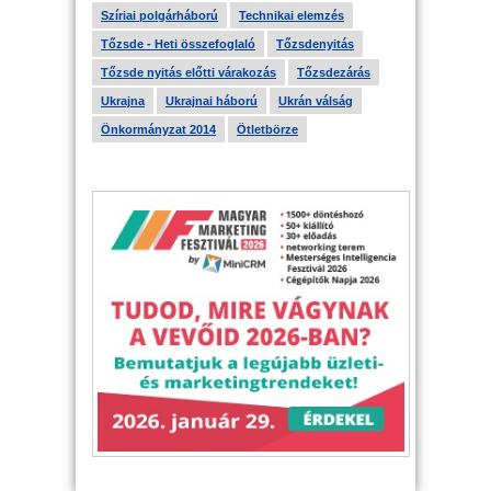
Szíriai polgárháború
Technikai elemzés
Tőzsde - Heti összefoglaló
Tőzsdenyitás
Tőzsde nyitás előtti várakozás
Tőzsdezárás
Ukrajna
Ukrajnai háború
Ukrán válság
Önkormányzat 2014
Ötletbörze