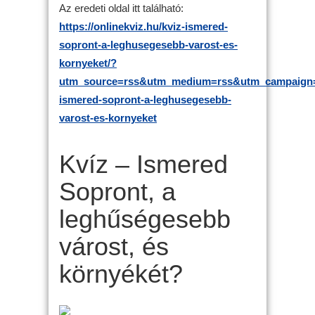
Az eredeti oldal itt található:
https://onlinekviz.hu/kviz-ismered-
sopront-a-leghusegesebb-varost-es-
kornyeket/?
utm_source=rss&utm_medium=rss&utm_campaign=
ismered-sopront-a-leghusegesebb-
varost-es-kornyeket
Kvíz – Ismered
Sopront, a
leghűségesebb
várost, és
környékét?