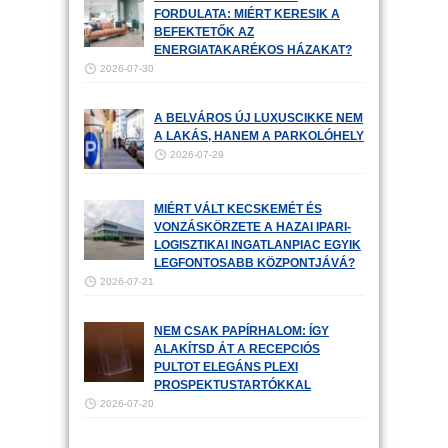
FORDULATA: MIÉRT KERESIK A
BEFEKTETŐK AZ
ENERGIATAKARÉKOS HÁZAKAT?
2026-07-30
A BELVÁROS ÚJ LUXUSCIKKE NEM
A LAKÁS, HANEM A PARKOLÓHELY
2026-07-29
MIÉRT VÁLT KECSKEMÉT ÉS
VONZÁSKÖRZETE A HAZAI IPARI-
LOGISZTIKAI INGATLANPIAC EGYIK
LEGFONTOSABB KÖZPONTJÁVÁ?
2026-07-21
NEM CSAK PAPÍRHALOM: ÍGY
ALAKÍTSD ÁT A RECEPCIÓS
PULTOT ELEGÁNS PLEXI
PROSPEKTUSTARTÓKKAL
2026-07-20