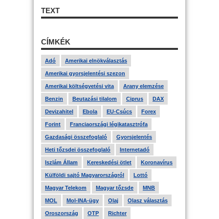
TEXT
CÍMKÉK
Adó
Amerikai elnökválasztás
Amerikai gyorsjelentési szezon
Amerikai költségvetési vita
Arany elemzése
Benzin
Beutazási tilalom
Ciprus
DAX
Devizahitel
Ebola
EU-Csúcs
Forex
Forint
Franciaországi légikatasztrófa
Gazdasági összefoglaló
Gyorsjelentés
Heti tőzsdei összefoglaló
Internetadó
Iszlám Állam
Kereskedési ötlet
Koronavírus
Külföldi sajtó Magyarországról
Lottó
Magyar Telekom
Magyar tőzsde
MNB
MOL
Mol-INA-ügy
Olaj
Olasz választás
Oroszország
OTP
Richter