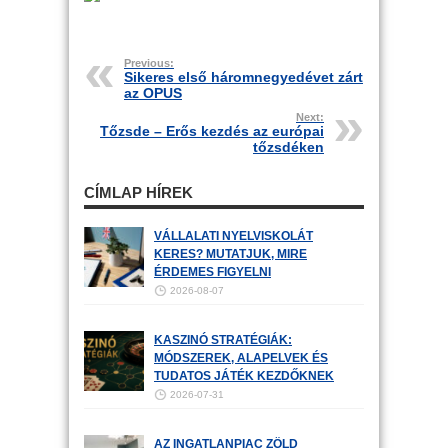
Previous:
Sikeres első háromnegyedévet zárt
az OPUS
Next:
Tőzsde – Erős kezdés az európai
tőzsdéken
CÍMLAP HÍREK
VÁLLALATI NYELVISKOLÁT
KERES? MUTATJUK, MIRE
ÉRDEMES FIGYELNI
2026-08-07
KASZINÓ STRATÉGIÁK:
MÓDSZEREK, ALAPELVEK ÉS
TUDATOS JÁTÉK KEZDŐKNEK
2026-07-31
AZ INGATLANPIAC ZÖLD