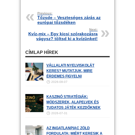
Previous:
Tőzsde – Veszteséges zárás az
európai tőzsdéken
Next:
Kvíz-mix – Egy kicsi szórakozásra
vágysz? töltsd ki a kvízünket!
CÍMLAP HÍREK
VÁLLALATI NYELVISKOLÁT
KERES? MUTATJUK, MIRE
ÉRDEMES FIGYELNI
2026-08-07
KASZINÓ STRATÉGIÁK:
MÓDSZEREK, ALAPELVEK ÉS
TUDATOS JÁTÉK KEZDŐKNEK
2026-07-31
AZ INGATLANPIAC ZÖLD
FORDULATA: MIÉRT KERESIK A