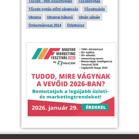
Tőzsde - Heti összefoglaló
Tőzsdenyitás
Tőzsde nyitás előtti várakozás
Tőzsdezárás
Ukrajna
Ukrajnai háború
Ukrán válság
Önkormányzat 2014
Ötletbörze