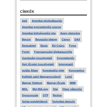
CÍMKÉK
Adó
Amerikai elnökválasztás
Amerikai gyorsjelentési szezon
Amerikai költségvetési vita
Arany elemzése
Benzin
Beutazási tilalom
Ciprus
DAX
Devizahitel
Ebola
EU-Csúcs
Forex
Forint
Franciaországi légikatasztrófa
Gazdasági összefoglaló
Gyorsjelentés
Heti tőzsdei összefoglaló
Internetadó
Iszlám Állam
Kereskedési ötlet
Koronavírus
Külföldi sajtó Magyarországról
Lottó
Magyar Telekom
Magyar tőzsde
MNB
MOL
Mol-INA-ügy
Olaj
Olasz választás
Oroszország
OTP
Richter
Szíriai polgárháború
Technikai elemzés