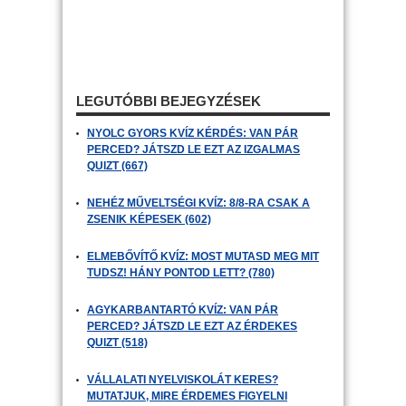
LEGUTÓBBI BEJEGYZÉSEK
NYOLC GYORS KVÍZ KÉRDÉS: VAN PÁR
PERCED? JÁTSZD LE EZT AZ IZGALMAS
QUIZT (667)
NEHÉZ MŰVELTSÉGI KVÍZ: 8/8-RA CSAK A
ZSENIK KÉPESEK (602)
ELMEBŐVÍTŐ KVÍZ: MOST MUTASD MEG MIT
TUDSZ! HÁNY PONTOD LETT? (780)
AGYKARBANTARTÓ KVÍZ: VAN PÁR
PERCED? JÁTSZD LE EZT AZ ÉRDEKES
QUIZT (518)
VÁLLALATI NYELVISKOLÁT KERES?
MUTATJUK, MIRE ÉRDEMES FIGYELNI