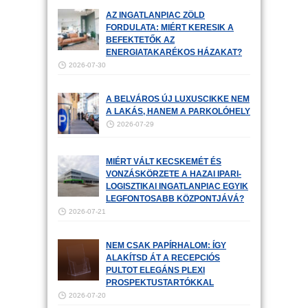
AZ INGATLANPIAC ZÖLD
FORDULATA: MIÉRT KERESIK A
BEFEKTETŐK AZ
ENERGIATAKARÉKOS HÁZAKAT?
2026-07-30
A BELVÁROS ÚJ LUXUSCIKKE NEM
A LAKÁS, HANEM A PARKOLÓHELY
2026-07-29
MIÉRT VÁLT KECSKEMÉT ÉS
VONZÁSKÖRZETE A HAZAI IPARI-
LOGISZTIKAI INGATLANPIAC EGYIK
LEGFONTOSABB KÖZPONTJÁVÁ?
2026-07-21
NEM CSAK PAPÍRHALOM: ÍGY
ALAKÍTSD ÁT A RECEPCIÓS
PULTOT ELEGÁNS PLEXI
PROSPEKTUSTARTÓKKAL
2026-07-20