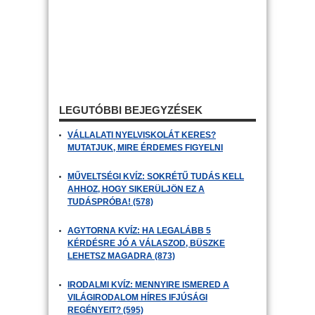
LEGUTÓBBI BEJEGYZÉSEK
VÁLLALATI NYELVISKOLÁT KERES?
MUTATJUK, MIRE ÉRDEMES FIGYELNI
MŰVELTSÉGI KVÍZ: SOKRÉTŰ TUDÁS KELL
AHHOZ, HOGY SIKERÜLJÖN EZ A
TUDÁSPRÓBA! (578)
AGYTORNA KVÍZ: HA LEGALÁBB 5
KÉRDÉSRE JÓ A VÁLASZOD, BÜSZKE
LEHETSZ MAGADRA (873)
IRODALMI KVÍZ: MENNYIRE ISMERED A
VILÁGIRODALOM HÍRES IFJÚSÁGI
REGÉNYEIT? (595)