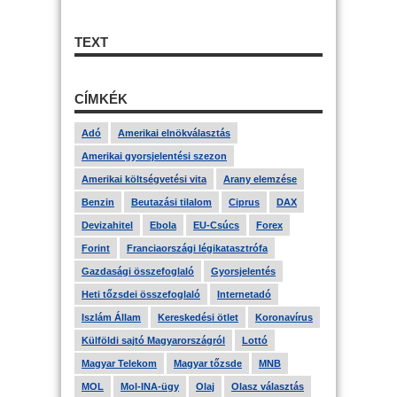
TEXT
CÍMKÉK
Adó
Amerikai elnökválasztás
Amerikai gyorsjelentési szezon
Amerikai költségvetési vita
Arany elemzése
Benzin
Beutazási tilalom
Ciprus
DAX
Devizahitel
Ebola
EU-Csúcs
Forex
Forint
Franciaországi légikatasztrófa
Gazdasági összefoglaló
Gyorsjelentés
Heti tőzsdei összefoglaló
Internetadó
Iszlám Állam
Kereskedési ötlet
Koronavírus
Külföldi sajtó Magyarországról
Lottó
Magyar Telekom
Magyar tőzsde
MNB
MOL
Mol-INA-ügy
Olaj
Olasz választás