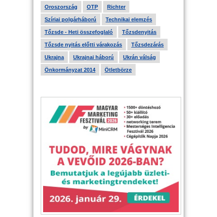
Oroszország
OTP
Richter
Szíriai polgárháború
Technikai elemzés
Tőzsde - Heti összefoglaló
Tőzsdenyitás
Tőzsde nyitás előtti várakozás
Tőzsdezárás
Ukrajna
Ukrajnai háború
Ukrán válság
Önkormányzat 2014
Ötletbörze