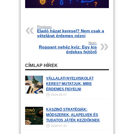
Previous:
Eladó házat keresel? Nem csak a
vételárat érdemes nézni
Next:
Roppant nehéz kvíz: Egy kis
érdekes fejtörő
CÍMLAP HÍREK
VÁLLALATI NYELVISKOLÁT
KERES? MUTATJUK, MIRE
ÉRDEMES FIGYELNI
2026-08-07
KASZINÓ STRATÉGIÁK:
MÓDSZEREK, ALAPELVEK ÉS
TUDATOS JÁTÉK KEZDŐKNEK
2026-07-31