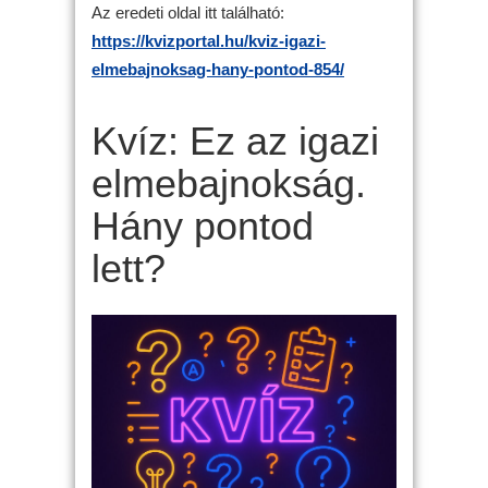
Az eredeti oldal itt található:
https://kvizportal.hu/kviz-igazi-
elmebajnoksag-hany-pontod-854/
Kvíz: Ez az igazi
elmebajnokság.
Hány pontod
lett?