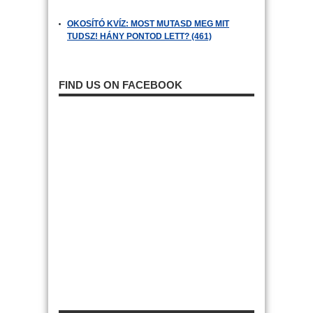
OKOSÍTÓ KVÍZ: MOST MUTASD MEG MIT
TUDSZ! HÁNY PONTOD LETT? (461)
FIND US ON FACEBOOK