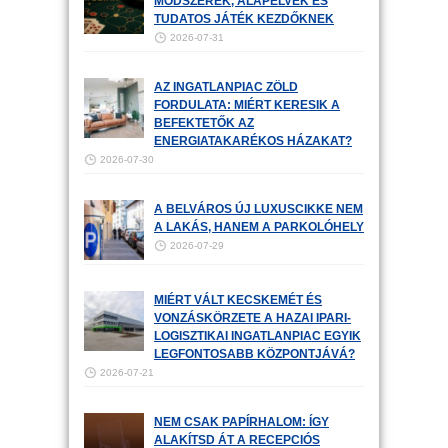
MÓDSZEREK, ALAPELVEK ÉS
TUDATOS JÁTÉK KEZDŐKNEK
2026-07-31
AZ INGATLANPIAC ZÖLD
FORDULATA: MIÉRT KERESIK A
BEFEKTETŐK AZ
ENERGIATAKARÉKOS HÁZAKAT?
2026-07-30
A BELVÁROS ÚJ LUXUSCIKKE NEM
A LAKÁS, HANEM A PARKOLÓHELY
2026-07-29
MIÉRT VÁLT KECSKEMÉT ÉS
VONZÁSKÖRZETE A HAZAI IPARI-
LOGISZTIKAI INGATLANPIAC EGYIK
LEGFONTOSABB KÖZPONTJÁVÁ?
2026-07-21
NEM CSAK PAPÍRHALOM: ÍGY
ALAKÍTSD ÁT A RECEPCIÓS