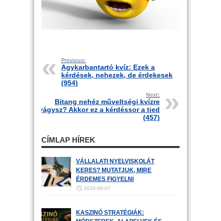
Previous:
Agykarbantartó kvíz: Ezek a
kérdések, nehezek, de érdekesek
(954)
Next:
Bitang nehéz műveltségi kvízre
vágysz? Akkor ez a kérdéssor a tied
(457)
CÍMLAP HÍREK
VÁLLALATI NYELVISKOLÁT
KERES? MUTATJUK, MIRE
ÉRDEMES FIGYELNI
2026-08-07
KASZINÓ STRATÉGIÁK: