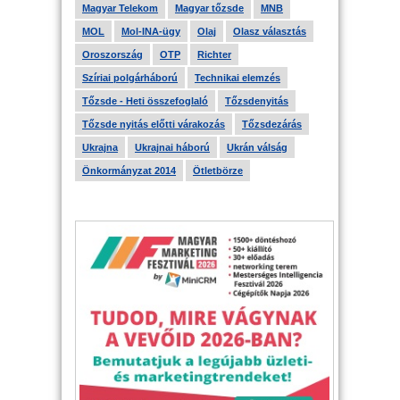
Magyar Telekom
Magyar tőzsde
MNB
MOL
Mol-INA-ügy
Olaj
Olasz választás
Oroszország
OTP
Richter
Szíriai polgárháború
Technikai elemzés
Tőzsde - Heti összefoglaló
Tőzsdenyitás
Tőzsde nyitás előtti várakozás
Tőzsdezárás
Ukrajna
Ukrajnai háború
Ukrán válság
Önkormányzat 2014
Ötletbörze