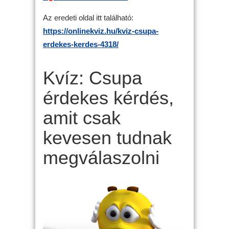
Az eredeti oldal itt található:
https://onlinekviz.hu/kviz-csupa-
erdekes-kerdes-4318/
Kvíz: Csupa
érdekes kérdés,
amit csak
kevesen tudnak
megválaszolni