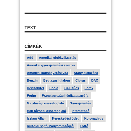
TEXT
CÍMKÉK
Adó
Amerikai elnökválasztás
Amerikai gyorsjelentési szezon
Amerikai költségvetési vita
Arany elemzése
Benzin
Beutazási tilalom
Ciprus
DAX
Devizahitel
Ebola
EU-Csúcs
Forex
Forint
Franciaországi légikatasztrófa
Gazdasági összefoglaló
Gyorsjelentés
Heti tőzsdei összefoglaló
Internetadó
Iszlám Állam
Kereskedési ötlet
Koronavírus
Külföldi sajtó Magyarországról
Lottó