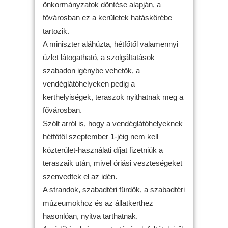
önkormányzatok döntése alapján, a
fővárosban ez a kerületek hatáskörébe
tartozik.
A miniszter aláhúzta, hétfőtől valamennyi
üzlet látogatható, a szolgáltatások
szabadon igénybe vehetők, a
vendéglátóhelyeken pedig a
kerthelyiségek, teraszok nyithatnak meg a
fővárosban.
Szólt arról is, hogy a vendéglátóhelyeknek
hétfőtől szeptember 1-jéig nem kell
közterület-használati díjat fizetniük a
teraszaik után, mivel óriási veszteségeket
szenvedtek el az idén.
A strandok, szabadtéri fürdők, a szabadtéri
múzeumokhoz és az állatkerthez
hasonlóan, nyitva tarthatnak.