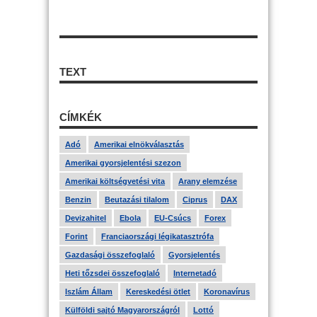
TEXT
CÍMKÉK
Adó
Amerikai elnökválasztás
Amerikai gyorsjelentési szezon
Amerikai költségvetési vita
Arany elemzése
Benzin
Beutazási tilalom
Ciprus
DAX
Devizahitel
Ebola
EU-Csúcs
Forex
Forint
Franciaországi légikatasztrófa
Gazdasági összefoglaló
Gyorsjelentés
Heti tőzsdei összefoglaló
Internetadó
Iszlám Állam
Kereskedési ötlet
Koronavírus
Külföldi sajtó Magyarországról
Lottó