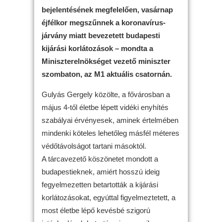
bejelentésének megfelelően, vasárnap
éjfélkor megszűnnek a koronavírus-
járvány miatt bevezetett budapesti
kijárási korlátozások – mondta a
Miniszterelnökséget vezető miniszter
szombaton, az M1 aktuális csatornán.
Gulyás Gergely közölte, a fővárosban a
május 4-től életbe lépett vidéki enyhítés
szabályai érvényesek, aminek értelmében
mindenki köteles lehetőleg másfél méteres
védőtávolságot tartani másoktól.
A tárcavezető köszönetet mondott a
budapestieknek, amiért hosszú ideig
fegyelmezetten betartották a kijárási
korlátozásokat, egyúttal figyelmeztetett, a
most életbe lépő kevésbé szigorú