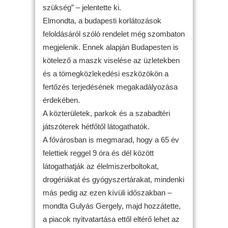
szükség” – jelentette ki.
Elmondta, a budapesti korlátozások
feloldásáról szóló rendelet még szombaton
megjelenik. Ennek alapján Budapesten is
kötelező a maszk viselése az üzletekben
és a tömegközlekedési eszközökön a
fertőzés terjedésének megakadályozása
érdekében.
A közterületek, parkok és a szabadtéri
játszóterek hétfőtől látogathatók.
A fővárosban is megmarad, hogy a 65 év
felettiek reggel 9 óra és dél között
látogathatják az élelmiszerboltokat,
drogériákat és gyógyszertárakat, mindenki
más pedig az ezen kívüli időszakban –
mondta Gulyás Gergely, majd hozzátette,
a piacok nyitvatartása ettől eltérő lehet az