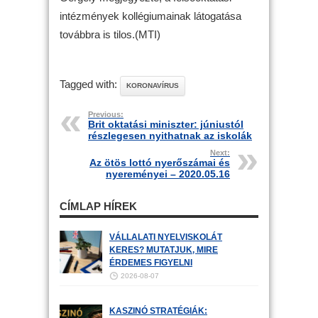
intézmények kollégiumainak látogatása
továbbra is tilos.(MTI)
Tagged with:
KORONAVÍRUS
Previous:
Brit oktatási miniszter: júniustól
részlegesen nyithatnak az iskolák
Next:
Az ötös lottó nyerőszámai és
nyereményei – 2020.05.16
CÍMLAP HÍREK
VÁLLALATI NYELVISKOLÁT
KERES? MUTATJUK, MIRE
ÉRDEMES FIGYELNI
2026-08-07
KASZINÓ STRATÉGIÁK: