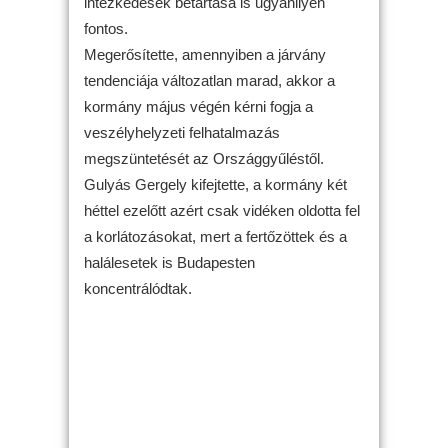
intézkedések betartása is ugyanilyen
fontos.
Megerősítette, amennyiben a járvány
tendenciája változatlan marad, akkor a
kormány május végén kérni fogja a
veszélyhelyzeti felhatalmazás
megszüntetését az Országgyűléstől.
Gulyás Gergely kifejtette, a kormány két
héttel ezelőtt azért csak vidéken oldotta fel
a korlátozásokat, mert a fertőzöttek és a
halálesetek is Budapesten
koncentrálódtak.