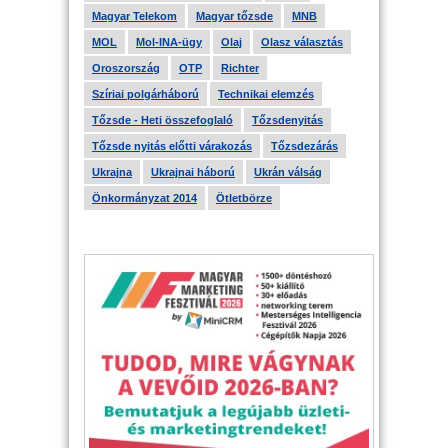
Magyar Telekom
Magyar tőzsde
MNB
MOL
Mol-INA-ügy
Olaj
Olasz választás
Oroszország
OTP
Richter
Szíriai polgárháború
Technikai elemzés
Tőzsde - Heti összefoglaló
Tőzsdenyitás
Tőzsde nyitás előtti várakozás
Tőzsdezárás
Ukrajna
Ukrajnai háború
Ukrán válság
Önkormányzat 2014
Ötletbörze