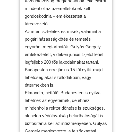
A védőtávolság megtartásának feltételeiről
mindenhol az üzemeltetőknek kell
gondoskodnia – emlékeztetett a
tárcavezető.
Az istentiszteletek és misék, valamint a
polgári házasságkötés és temetés
egyaránt megtarthatók. Gulyás Gergely
emlékeztetett, vidéken június 1-jétől lehet
legfeljebb 200 fős lakodalmakat tartani,
Budapesten erre június 15-től nyílik majd
lehetőség akár szállodákban, vagy
éttermekben is.
Elmondta, hétfőtől Budapesten is nyitva
lehetnek az egyetemek, de ehhez
mindenhol a rektor döntése is szükséges,
akinek a védőtávolság betarthatóságát is
biztosítania kell az intézményében. Gulyás
Gergely megjegyezte, a felsőoktatási