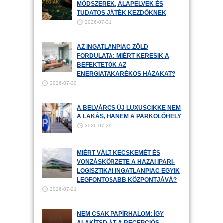
MÓDSZEREK, ALAPELVEK ÉS
TUDATOS JÁTÉK KEZDŐKNEK
2026-07-31
AZ INGATLANPIAC ZÖLD
FORDULATA: MIÉRT KERESIK A
BEFEKTETŐK AZ
ENERGIATAKARÉKOS HÁZAKAT?
2026-07-30
A BELVÁROS ÚJ LUXUSCIKKE NEM
A LAKÁS, HANEM A PARKOLÓHELY
2026-07-29
MIÉRT VÁLT KECSKEMÉT ÉS
VONZÁSKÖRZETE A HAZAI IPARI-
LOGISZTIKAI INGATLANPIAC EGYIK
LEGFONTOSABB KÖZPONTJÁVÁ?
2026-07-21
NEM CSAK PAPÍRHALOM: ÍGY
ALAKÍTSD ÁT A RECEPCIÓS