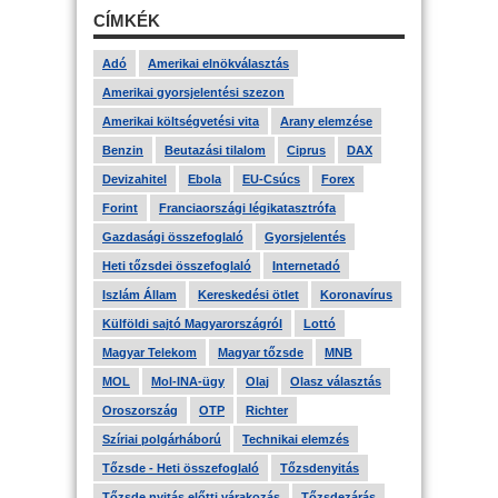
CÍMKÉK
Adó
Amerikai elnökválasztás
Amerikai gyorsjelentési szezon
Amerikai költségvetési vita
Arany elemzése
Benzin
Beutazási tilalom
Ciprus
DAX
Devizahitel
Ebola
EU-Csúcs
Forex
Forint
Franciaországi légikatasztrófa
Gazdasági összefoglaló
Gyorsjelentés
Heti tőzsdei összefoglaló
Internetadó
Iszlám Állam
Kereskedési ötlet
Koronavírus
Külföldi sajtó Magyarországról
Lottó
Magyar Telekom
Magyar tőzsde
MNB
MOL
Mol-INA-ügy
Olaj
Olasz választás
Oroszország
OTP
Richter
Szíriai polgárháború
Technikai elemzés
Tőzsde - Heti összefoglaló
Tőzsdenyitás
Tőzsde nyitás előtti várakozás
Tőzsdezárás