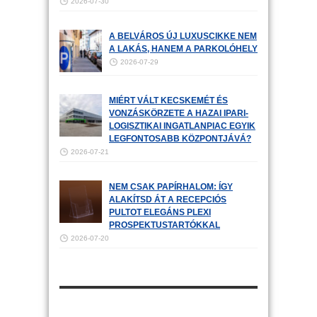
2026-07-30
A BELVÁROS ÚJ LUXUSCIKKE NEM
A LAKÁS, HANEM A PARKOLÓHELY
2026-07-29
MIÉRT VÁLT KECSKEMÉT ÉS
VONZÁSKÖRZETE A HAZAI IPARI-
LOGISZTIKAI INGATLANPIAC EGYIK
LEGFONTOSABB KÖZPONTJÁVÁ?
2026-07-21
NEM CSAK PAPÍRHALOM: ÍGY
ALAKÍTSD ÁT A RECEPCIÓS
PULTOT ELEGÁNS PLEXI
PROSPEKTUSTARTÓKKAL
2026-07-20