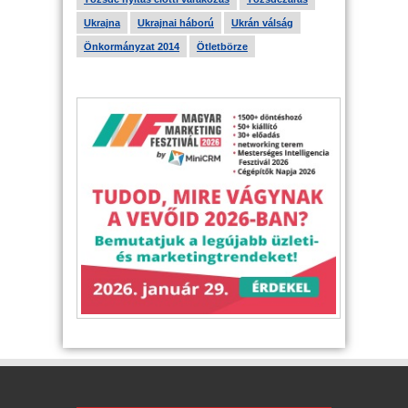
Ukrajna
Ukrajnai háború
Ukrán válság
Önkormányzat 2014
Ötletbörze