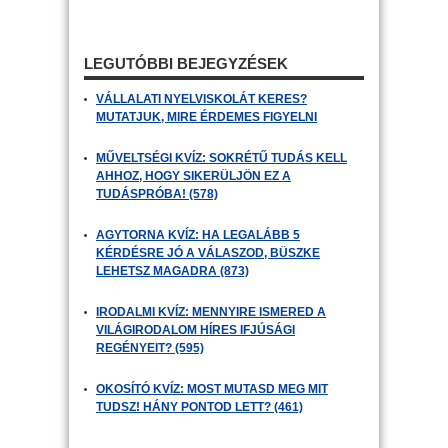
LEGUTÓBBI BEJEGYZÉSEK
VÁLLALATI NYELVISKOLÁT KERES?
MUTATJUK, MIRE ÉRDEMES FIGYELNI
MŰVELTSÉGI KVÍZ: SOKRÉTŰ TUDÁS KELL
AHHOZ, HOGY SIKERÜLJÖN EZ A
TUDÁSPRÓBA! (578)
AGYTORNA KVÍZ: HA LEGALÁBB 5
KÉRDÉSRE JÓ A VÁLASZOD, BÜSZKE
LEHETSZ MAGADRA (873)
IRODALMI KVÍZ: MENNYIRE ISMERED A
VILÁGIRODALOM HÍRES IFJÚSÁGI
REGÉNYEIT? (595)
OKOSÍTÓ KVÍZ: MOST MUTASD MEG MIT
TUDSZ! HÁNY PONTOD LETT? (461)