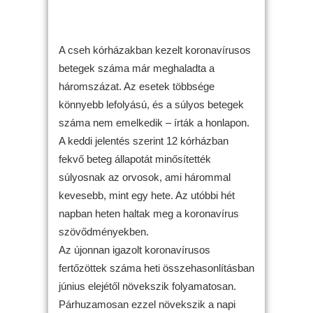
A cseh kórházakban kezelt koronavírusos
betegek száma már meghaladta a
háromszázat. Az esetek többsége
könnyebb lefolyású, és a súlyos betegek
száma nem emelkedik – írták a honlapon.
A keddi jelentés szerint 12 kórházban
fekvő beteg állapotát minősítették
súlyosnak az orvosok, ami hárommal
kevesebb, mint egy hete. Az utóbbi hét
napban heten haltak meg a koronavírus
szövődményekben.
Az újonnan igazolt koronavírusos
fertőzöttek száma heti összehasonlításban
június elejétől növekszik folyamatosan.
Párhuzamosan ezzel növekszik a napi