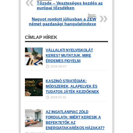
Tőzsde – Veszteséges kezdés az
európai tőzsdéken
Next:
Nagyot romlott júliusban a ZEW
német gazdasági hangulatindexe
CÍMLAP HÍREK
VÁLLALATI NYELVISKOLÁT
KERES? MUTATJUK, MIRE
ÉRDEMES FIGYELNI
2026-08-07
KASZINÓ STRATÉGIÁK:
MÓDSZEREK, ALAPELVEK ÉS
TUDATOS JÁTÉK KEZDŐKNEK
2026-07-31
AZ INGATLANPIAC ZÖLD
FORDULATA: MIÉRT KERESIK A
BEFEKTETŐK AZ
ENERGIATAKARÉKOS HÁZAKAT?