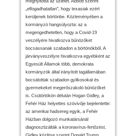
megnyitotta az üzletet. Abbott szerint
„elfogadhatatlan”, hogy texasiak ezért
kerüljenek börtönbe. Közleményében a
kormányzó hangsúlyozta: az a
megengedhetetlen, hogy a Covid-19
veszélyére hivatkozva bűnözőket
bocsássanak szabadon a börtönökből. A
járványveszélyre hivatkozva egyébként az
Egyesült Államok több, demokrata
kormányzók által irányított tagállamában
bocsátottak szabadon gyilkosokat és
gyermekeket megerőszakoló bűnözőket
is. Csütörtökön délután Hogan Gidley, a
Fehér Ház helyettes szóvivője bejelentette:
az amerikai hadsereg egyik, a Fehér
Házban dolgozó munkatársánál
diagnosztizálták a koronavírus-fertőzést.
Gidley közlése szerint Donald Trump