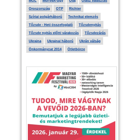
MOL
Mol-INA-ügy
Olaj
Olasz választás
Oroszország
OTP
Richter
Szíriai polgárháború
Technikai elemzés
Tőzsde - Heti összefoglaló
Tőzsdenyitás
Tőzsde nyitás előtti várakozás
Tőzsdezárás
Ukrajna
Ukrajnai háború
Ukrán válság
Önkormányzat 2014
Ötletbörze