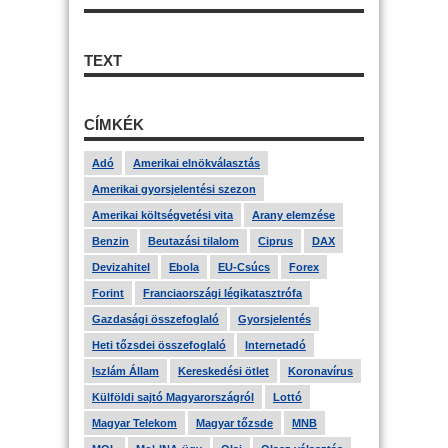
TEXT
CÍMKÉK
Adó
Amerikai elnökválasztás
Amerikai gyorsjelentési szezon
Amerikai költségvetési vita
Arany elemzése
Benzin
Beutazási tilalom
Ciprus
DAX
Devizahitel
Ebola
EU-Csúcs
Forex
Forint
Franciaországi légikatasztrófa
Gazdasági összefoglaló
Gyorsjelentés
Heti tőzsdei összefoglaló
Internetadó
Iszlám Állam
Kereskedési ötlet
Koronavírus
Külföldi sajtó Magyarországról
Lottó
Magyar Telekom
Magyar tőzsde
MNB