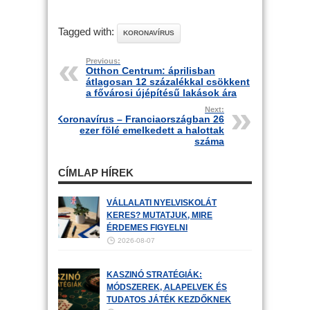
Tagged with:
KORONAVÍRUS
Previous:
Otthon Centrum: áprilisban
átlagosan 12 százalékkal csökkent
a fővárosi újépítésű lakások ára
Next:
Koronavírus – Franciaországban 26
ezer fölé emelkedett a halottak
száma
CÍMLAP HÍREK
VÁLLALATI NYELVISKOLÁT
KERES? MUTATJUK, MIRE
ÉRDEMES FIGYELNI
2026-08-07
KASZINÓ STRATÉGIÁK:
MÓDSZEREK, ALAPELVEK ÉS
TUDATOS JÁTÉK KEZDŐKNEK