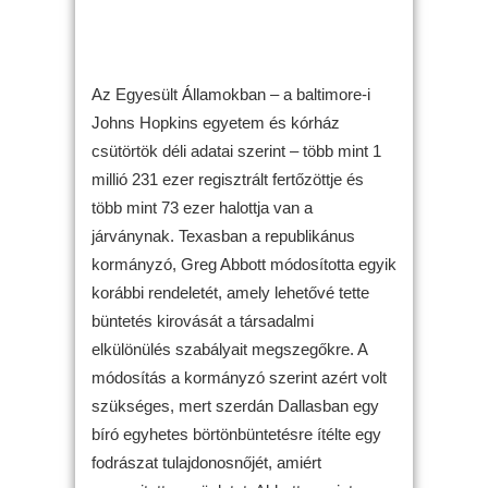
Az Egyesült Államokban – a baltimore-i
Johns Hopkins egyetem és kórház
csütörtök déli adatai szerint – több mint 1
millió 231 ezer regisztrált fertőzöttje és
több mint 73 ezer halottja van a
járványnak. Texasban a republikánus
kormányzó, Greg Abbott módosította egyik
korábbi rendeletét, amely lehetővé tette
büntetés kirovását a társadalmi
elkülönülés szabályait megszegőkre. A
módosítás a kormányzó szerint azért volt
szükséges, mert szerdán Dallasban egy
bíró egyhetes börtönbüntetésre ítélte egy
fodrászat tulajdonosnőjét, amiért