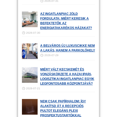
2026-07-31
AZ INGATLANPIAC ZÖLD
FORDULATA: MIÉRT KERESIK A
BEFEKTETŐK AZ
ENERGIATAKARÉKOS HÁZAKAT?
2026-07-30
A BELVÁROS ÚJ LUXUSCIKKE NEM
A LAKÁS, HANEM A PARKOLÓHELY
2026-07-29
MIÉRT VÁLT KECSKEMÉT ÉS
VONZÁSKÖRZETE A HAZAI IPARI-
LOGISZTIKAI INGATLANPIAC EGYIK
LEGFONTOSABB KÖZPONTJÁVÁ?
2026-07-21
NEM CSAK PAPÍRHALOM: ÍGY
ALAKÍTSD ÁT A RECEPCIÓS
PULTOT ELEGÁNS PLEXI
PROSPEKTUSTARTÓKKAL