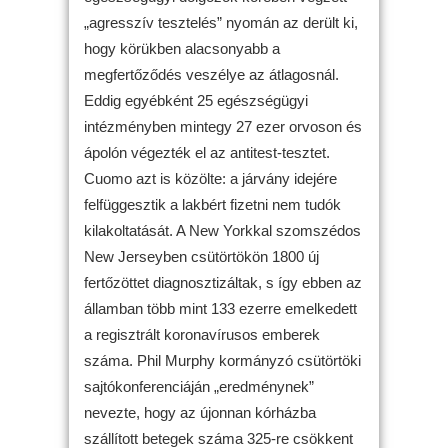
„agresszív tesztelés” nyomán az derült ki,
hogy körükben alacsonyabb a
megfertőződés veszélye az átlagosnál.
Eddig egyébként 25 egészségügyi
intézményben mintegy 27 ezer orvoson és
ápolón végezték el az antitest-tesztet.
Cuomo azt is közölte: a járvány idejére
felfüggesztik a lakbért fizetni nem tudók
kilakoltatását. A New Yorkkal szomszédos
New Jerseyben csütörtökön 1800 új
fertőzöttet diagnosztizáltak, s így ebben az
államban több mint 133 ezerre emelkedett
a regisztrált koronavírusos emberek
száma. Phil Murphy kormányzó csütörtöki
sajtókonferenciáján „eredménynek”
nevezte, hogy az újonnan kórházba
szállított betegek száma 325-re csökkent