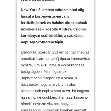
New York államban változatlanul alig
lassul a koronavírus-járvány
fertőzöttjeinek és halálos áldozatainak
növekedése – közölte Andrew Cuomo
kormányzó csütörtökön, a szokásos
napi sajtókonferenciáján.
Elmondta: szerdán 231 ember halt meg az
amerikai államban az új típusú koronavírus
okozta, Covid-19 nevű tüdőgyulladásos
betegségben. Mint fogalmazott,
„fájdalmasan magas” ez a szám, s
hozzátette, hogy a járvány halálos
áldozatainak napi száma azért, ha nagyon
lassan is, de csökken. „Fantasztikusan jó
hírnek” nevezte viszont, hogy az
egészségügyi dolgozók körében végzett