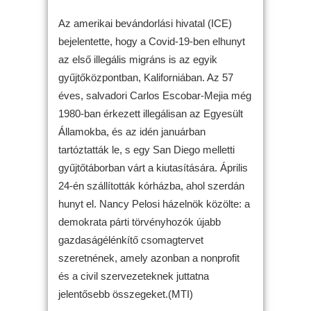
Az amerikai bevándorlási hivatal (ICE)
bejelentette, hogy a Covid-19-ben elhunyt
az első illegális migráns is az egyik
gyűjtőközpontban, Kaliforniában. Az 57
éves, salvadori Carlos Escobar-Mejia még
1980-ban érkezett illegálisan az Egyesült
Államokba, és az idén januárban
tartóztatták le, s egy San Diego melletti
gyűjtőtáborban várt a kiutasítására. Április
24-én szállították kórházba, ahol szerdán
hunyt el. Nancy Pelosi házelnök közölte: a
demokrata párti törvényhozók újabb
gazdaságélénkítő csomagtervet
szeretnének, amely azonban a nonprofit
és a civil szervezeteknek juttatna
jelentősebb összegeket.(MTI)