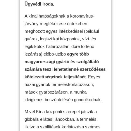
Ügyvédi Iroda.
A kínai hatóságoknak a koronavírus-
járvány megfékezése érdekében
meghozott egyes intézkedései (például
gyárak, logisztikai központok, vízi- és
légikikötők határozatlan időre történő
lezárása) előbb-utóbb
egyre több
magyarországi gyártó és szolgáltató
számára teszi lehetetlenné szerződéses
kötelezettségeinek teljesítését
. Egyes
hazai gyártók termeléskorlátozáson,
mások gyárbezáráson, a munka
ideiglenes beszüntetésén gondolkodnak.
Mivel Kína központi szerepet játszik a
globális ellátási láncokban, a termelés,
illetve a szállítások korlátozása számos