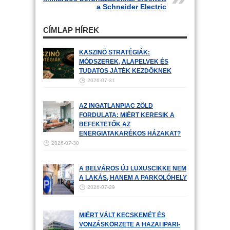
a Schneider Electric
CÍMLAP HÍREK
KASZINÓ STRATÉGIÁK:
MÓDSZEREK, ALAPELVEK ÉS
TUDATOS JÁTÉK KEZDŐKNEK
2026-07-31
AZ INGATLANPIAC ZÖLD
FORDULATA: MIÉRT KERESIK A
BEFEKTETŐK AZ
ENERGIATAKARÉKOS HÁZAKAT?
2026-07-30
A BELVÁROS ÚJ LUXUSCIKKE NEM
A LAKÁS, HANEM A PARKOLÓHELY
2026-07-29
MIÉRT VÁLT KECSKEMÉT ÉS
VONZÁSKÖRZETE A HAZAI IPARI-