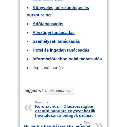
Könyvelés, bérszámfejtés és
outsourcing
Adótanácsadás
Pénzügyi tanácsadás
Személyzeti tanácsadás
Hotel és Ingatlan tanácsadás
Információtechnológiai tanácsadás
Jogi tanácsadás
Tagged with:
KORONAVÍRUS
Previous:
Koronavírus – Olaszországban
ezentúl naponta egyszer közlik
hivatalosan a betegek számát
Next:
Milliárdos beruházásokkal erősített