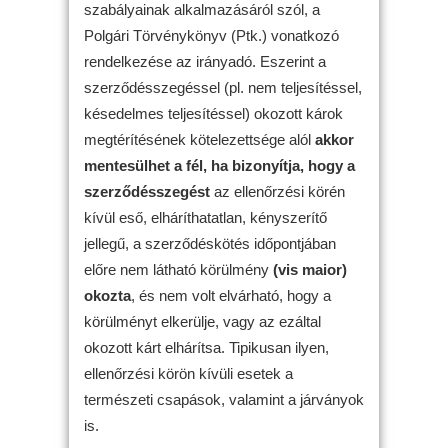
szabályainak alkalmazásáról szól, a
Polgári Törvénykönyv (Ptk.) vonatkozó
rendelkezése az irányadó. Eszerint a
szerződésszegéssel (pl. nem teljesítéssel,
késedelmes teljesítéssel) okozott károk
megtérítésének kötelezettsége alól
akkor
mentesülhet a fél, ha bizonyítja, hogy a
szerződésszegést
az ellenőrzési körén
kívül eső, elháríthatatlan, kényszerítő
jellegű, a szerződéskötés időpontjában
előre nem látható körülmény
(vis maior)
okozta
, és nem volt elvárható, hogy a
körülményt elkerülje, vagy az ezáltal
okozott kárt elhárítsa. Tipikusan ilyen,
ellenőrzési körön kívüli esetek a
természeti csapások, valamint a járványok
is.