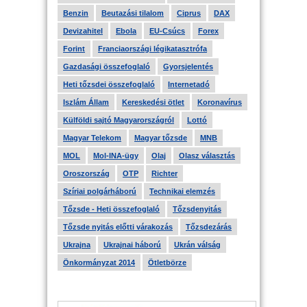
Benzin
Beutazási tilalom
Ciprus
DAX
Devizahitel
Ebola
EU-Csúcs
Forex
Forint
Franciaországi légikatasztrófa
Gazdasági összefoglaló
Gyorsjelentés
Heti tőzsdei összefoglaló
Internetadó
Iszlám Állam
Kereskedési ötlet
Koronavírus
Külföldi sajtó Magyarországról
Lottó
Magyar Telekom
Magyar tőzsde
MNB
MOL
Mol-INA-ügy
Olaj
Olasz választás
Oroszország
OTP
Richter
Szíriai polgárháború
Technikai elemzés
Tőzsde - Heti összefoglaló
Tőzsdenyitás
Tőzsde nyitás előtti várakozás
Tőzsdezárás
Ukrajna
Ukrajnai háború
Ukrán válság
Önkormányzat 2014
Ötletbörze