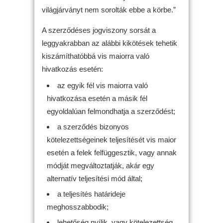
világjárványt nem sorolták ebbe a körbe.”
A szerződéses jogviszony sorsát a
leggyakrabban az alábbi kikötések tehetik
kiszámíthatóbbá vis maiorra való
hivatkozás esetén:
az egyik fél vis maiorra való
hivatkozása esetén a másik fél
egyoldalúan felmondhatja a szerződést;
a szerződés bizonyos
kötelezettségeinek teljesítését vis maior
esetén a felek felfüggesztik, vagy annak
módját megváltoztatják, akár egy
alternatív teljesítési mód által;
a teljesítés határideje
meghosszabbodik;
lehetőség nyílik, vagy kötelezettség