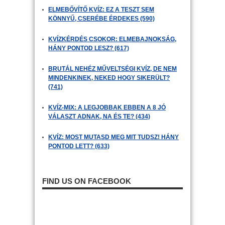
ELMEBŐVÍTŐ KVÍZ: EZ A TESZT SEM
KÖNNYŰ, CSERÉBE ÉRDEKES (590)
KVÍZKÉRDÉS CSOKOR: ELMEBAJNOKSÁG,
HÁNY PONTOD LESZ? (617)
BRUTÁL NEHÉZ MŰVELTSÉGI KVÍZ, DE NEM
MINDENKINEK, NEKED HOGY SIKERÜLT?
(741)
KVÍZ-MIX: A LEGJOBBAK EBBEN A 8 JÓ
VÁLASZT ADNAK, NA ÉS TE? (434)
KVÍZ: MOST MUTASD MEG MIT TUDSZ! HÁNY
PONTOD LETT? (633)
FIND US ON FACEBOOK