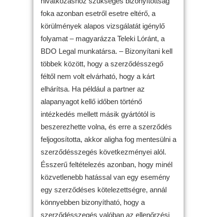
hivatkozáshoz szükséges bizonyítottság
foka azonban esetről esetre eltérő, a
körülmények alapos vizsgálatát igénylő
folyamat – magyarázza Teleki Lóránt, a
BDO Legal munkatársa. – Bizonyítani kell
többek között, hogy a szerződésszegő
féltől nem volt elvárható, hogy a kárt
elhárítsa. Ha például a partner az
alapanyagot kellő időben történő
intézkedés mellett másik gyártótól is
beszerezhette volna, és erre a szerződés
feljogosította, akkor aligha fog mentesülni a
szerződésszegés következményei alól.
Ésszerű feltételezés azonban, hogy minél
közvetlenebb hatással van egy esemény
egy szerződéses kötelezettségre, annál
könnyebben bizonyítható, hogy a
szerződésszegés valóban az ellenőrzési