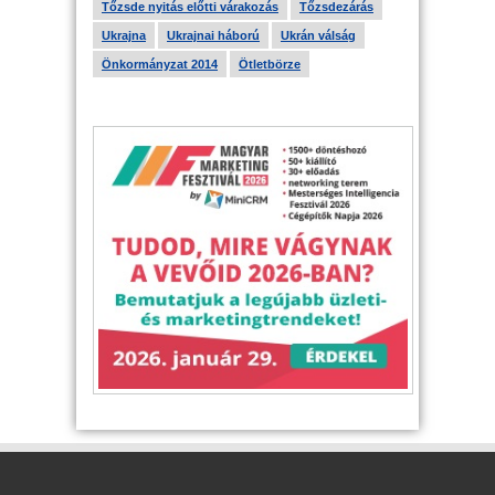
Tőzsde nyitás előtti várakozás
Tőzsdezárás
Ukrajna
Ukrajnai háború
Ukrán válság
Önkormányzat 2014
Ötletbörze