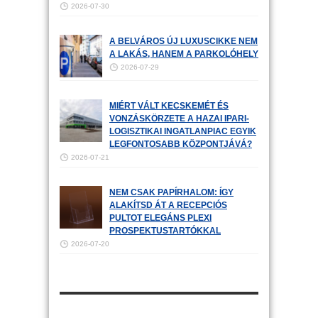
2026-07-30
A BELVÁROS ÚJ LUXUSCIKKE NEM
A LAKÁS, HANEM A PARKOLÓHELY
2026-07-29
MIÉRT VÁLT KECSKEMÉT ÉS
VONZÁSKÖRZETE A HAZAI IPARI-
LOGISZTIKAI INGATLANPIAC EGYIK
LEGFONTOSABB KÖZPONTJÁVÁ?
2026-07-21
NEM CSAK PAPÍRHALOM: ÍGY
ALAKÍTSD ÁT A RECEPCIÓS
PULTOT ELEGÁNS PLEXI
PROSPEKTUSTARTÓKKAL
2026-07-20