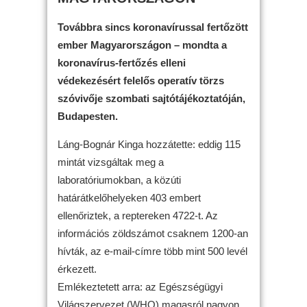
Továbbra sincs koronavírussal fertőzött
ember Magyarországon – mondta a
koronavírus-fertőzés elleni
védekezésért felelős operatív törzs
szóvivője szombati sajtótájékoztatóján,
Budapesten.
Láng-Bognár Kinga hozzátette: eddig 115
mintát vizsgáltak meg a
laboratóriumokban, a közúti
határátkelőhelyeken 403 embert
ellenőriztek, a reptereken 4722-t. Az
információs zöldszámot csaknem 1200-an
hívták, az e-mail-címre több mint 500 levél
érkezett.
Emlékeztetett arra: az Egészségügyi
Világszervezet (WHO) magasról nagyon