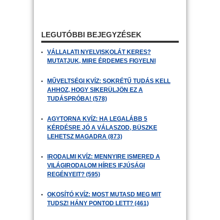
LEGUTÓBBI BEJEGYZÉSEK
VÁLLALATI NYELVISKOLÁT KERES?
MUTATJUK, MIRE ÉRDEMES FIGYELNI
MŰVELTSÉGI KVÍZ: SOKRÉTŰ TUDÁS KELL
AHHOZ, HOGY SIKERÜLJÖN EZ A
TUDÁSPRÓBA! (578)
AGYTORNA KVÍZ: HA LEGALÁBB 5
KÉRDÉSRE JÓ A VÁLASZOD, BÜSZKE
LEHETSZ MAGADRA (873)
IRODALMI KVÍZ: MENNYIRE ISMERED A
VILÁGIRODALOM HÍRES IFJÚSÁGI
REGÉNYEIT? (595)
OKOSÍTÓ KVÍZ: MOST MUTASD MEG MIT
TUDSZ! HÁNY PONTOD LETT? (461)