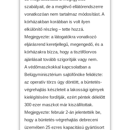
szabályait, de a meglévő ellátórendszerre
vonatkozóan nem tartalmaz módosítást. A
kórházakban korábban is volt ilyen
elkülönítő részleg – tette hozzá.
Megjegyezte: a látogatókra vonatkozó
eljárásrend keretjellegű, megengedő, és a
kórházakra bízza, hogy a tisztifőorvos
ajánlásait tovább szigorítják vagy nem.
A védőmaszkokkal kapcsolatban a
Belügyminisztérium sajtófőnöke felidézte:
az operatív törzs úgy döntött, a büntetés-
végrehajtás készleteit a lakossági igények
kielégítésére fordítják, ezért péntek délelőtt
300 ezer maszkot már kiszállítottak.
Megjegyezte: február 2-án jelentették be,
hogy a büntetés-végrehajtás debreceni
üzemében 25 ezres kapacitású gyártósort