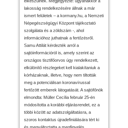
elkészülnek. Megjegyezte: ugyanakkor a
lakosság rendelkezésére állnak a már
ismert felületek – a kormany.hu, a Nemzeti
Népegészségügyi Központ tájékoztató
szolgálata és a zöldszám -, ahol
információhoz juthatnak a fertőzésről.
Samu Attilát kérdezték arról a
sajtóinformációról is, amely szerint az
országos tisztifőorvos úgy rendelkezett,
elkülönítő részlegeket kell kialakítaniuk a
kórházaknak, illetve, hogy nem tiltották
meg a potenciálisan koronavírussal
fertőzött emberek látogatását. A sajtófőnök
elmondta: Müller Cecília február 25-én
módosította a korábbi eljárásrendet, ez a
többi között az adatszolgáltatásra, a
szoros kontaktus újradefiniálására tért ki
és megváltoztatta a megfigyelés