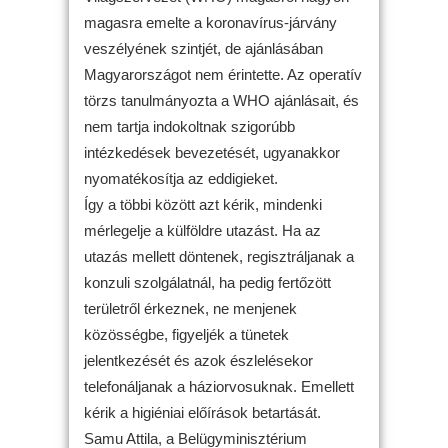
magasra emelte a koronavírus-járvány
veszélyének szintjét, de ajánlásában
Magyarországot nem érintette. Az operatív
törzs tanulmányozta a WHO ajánlásait, és
nem tartja indokoltnak szigorúbb
intézkedések bevezetését, ugyanakkor
nyomatékosítja az eddigieket.
Így a többi között azt kérik, mindenki
mérlegelje a külföldre utazást. Ha az
utazás mellett döntenek, regisztráljanak a
konzuli szolgálatnál, ha pedig fertőzött
területről érkeznek, ne menjenek
közösségbe, figyeljék a tünetek
jelentkezését és azok észlelésekor
telefonáljanak a háziorvosuknak. Emellett
kérik a higiéniai előírások betartását.
Samu Attila, a Belügyminisztérium