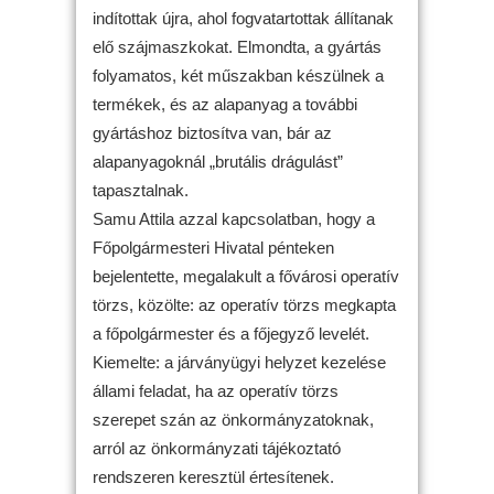
indítottak újra, ahol fogvatartottak állítanak
elő szájmaszkokat. Elmondta, a gyártás
folyamatos, két műszakban készülnek a
termékek, és az alapanyag a további
gyártáshoz biztosítva van, bár az
alapanyagoknál „brutális drágulást”
tapasztalnak.
Samu Attila azzal kapcsolatban, hogy a
Főpolgármesteri Hivatal pénteken
bejelentette, megalakult a fővárosi operatív
törzs, közölte: az operatív törzs megkapta
a főpolgármester és a főjegyző levelét.
Kiemelte: a járványügyi helyzet kezelése
állami feladat, ha az operatív törzs
szerepet szán az önkormányzatoknak,
arról az önkormányzati tájékoztató
rendszeren keresztül értesítenek.