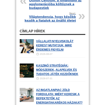
Otthon Centrum: a fővárosból az
agglomerációba költöznek a
budapestiek
Next:
Világtendencia, hogy később
kezdik a fiatalok az önálló életet
CÍMLAP HÍREK
VÁLLALATI NYELVISKOLÁT
KERES? MUTATJUK, MIRE
ÉRDEMES FIGYELNI
2026-08-07
KASZINÓ STRATÉGIÁK:
MÓDSZEREK, ALAPELVEK ÉS
TUDATOS JÁTÉK KEZDŐKNEK
2026-07-31
AZ INGATLANPIAC ZÖLD
FORDULATA: MIÉRT KERESIK A
BEFEKTETŐK AZ
ENERGIATAKARÉKOS HÁZAKAT?