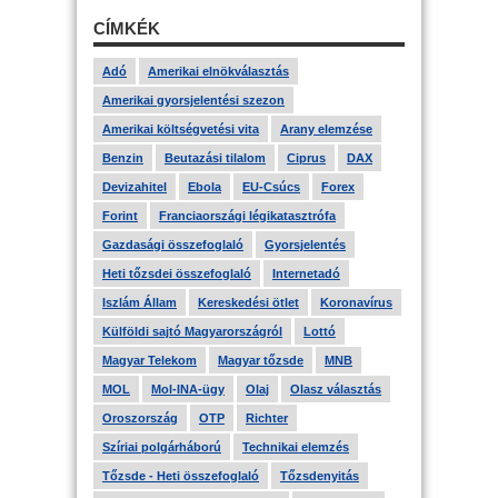
CÍMKÉK
Adó
Amerikai elnökválasztás
Amerikai gyorsjelentési szezon
Amerikai költségvetési vita
Arany elemzése
Benzin
Beutazási tilalom
Ciprus
DAX
Devizahitel
Ebola
EU-Csúcs
Forex
Forint
Franciaországi légikatasztrófa
Gazdasági összefoglaló
Gyorsjelentés
Heti tőzsdei összefoglaló
Internetadó
Iszlám Állam
Kereskedési ötlet
Koronavírus
Külföldi sajtó Magyarországról
Lottó
Magyar Telekom
Magyar tőzsde
MNB
MOL
Mol-INA-ügy
Olaj
Olasz választás
Oroszország
OTP
Richter
Szíriai polgárháború
Technikai elemzés
Tőzsde - Heti összefoglaló
Tőzsdenyitás