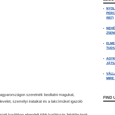
NYOL
PERC
(667)
NEHÉZ
ZSENI
ELME
TUDSZ
AGYK
JÁTSZ
VÁLL
MIRE
 Magyarországon szeretnék beoltatni magukat,
FIND
elet, személyi irataikat és a lakcímüket igazoló
iatt korábban elrendelt több korlátozás feloldásának