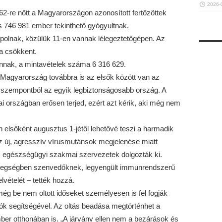
2026-
362-re nőtt a Magyarországon azonosított fertőzöttek
 746 981 ember tekinthető gyógyultnak.
polnak, közülük 11-en vannak lélegeztetőgépen. Az
ra csökkent.
nnak, a mintavételek száma 6 316 629.
ve Magyarország továbbra is az elsők között van az
 szempontból az egyik legbiztonságosabb ország. A
i országban erősen terjed, ezért azt kérik, aki még nem
 elsőként augusztus 1-jétől lehetővé teszi a harmadik
az új, agresszív vírusmutánsok megjelenése miatt
 az egészségügyi szakmai szervezetek dolgozták ki.
etegségben szenvedőknek, legyengült immunrendszerű
lvételét – tették hozzá.
 még be nem oltott időseket személyesen is fel fogják
tók segítségével. Az oltás beadása megtörténhet a
ber otthonában is. „A járvány ellen nem a bezárások és