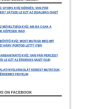
C GYORS KVÍZ KÉRDÉS: VAN PÁR
ED? JÁTSZD LE EZT AZ IZGALMAS QUIZT
 MŰVELTSÉGI KVÍZ: 8/8-RA CSAK A
K KÉPESEK (602)
BŐVÍTŐ KVÍZ: MOST MUTASD MEG MIT
! HÁNY PONTOD LETT? (780)
ARBANTARTÓ KVÍZ: VAN PÁR PERCED?
D LE EZT AZ ÉRDEKES QUIZT (518)
ALATI NYELVISKOLÁT KERES? MUTATJUK,
 ÉRDEMES FIGYELNI
 US ON FACEBOOK