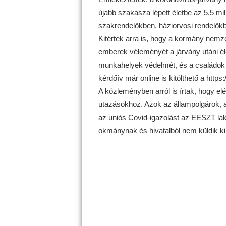
újabb szakasza lépett életbe az 5,5 mil
szakrendelőkben, háziorvosi rendelőkb
Kitértek arra is, hogy a kormány nemzet
emberek véleményét a járvány utáni éle
munkahelyek védelmét, és a családok 
kérdőív már online is kitölthető a http
A közleményben arról is írtak, hogy elé
utazásokhoz. Azok az állampolgárok, aki
az uniós Covid-igazolást az EESZT lako
okmánynak és hivatalból nem küldik ki –