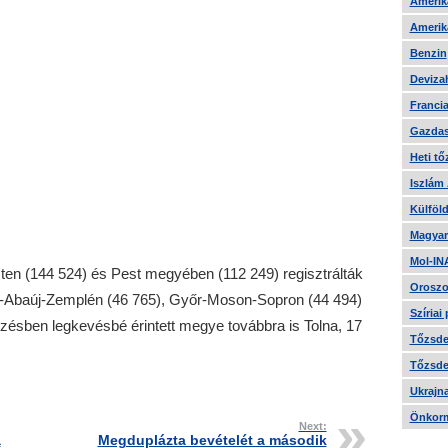
Amerika
Amerika
Benzin
Devizah
Francia
Gazdas
Heti tő
Iszlám
Külföld
Magyar
Mol-IN
sten (144 524) és Pest megyében (112 249) regisztrálták
Oroszo
sod-Abaúj-Zemplén (46 765), Győr-Moson-Sopron (44 494)
Szíriai
őzésben legkevésbé érintett megye továbbra is Tolna, 17
Tőzsde 
Tőzsde 
Ukrajn
Önkorm
Next:
a
Megduplázta bevételét a második