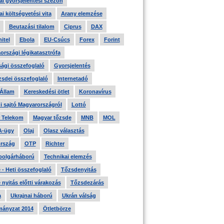
i gyorsjelentési szezon
i költségvetési vita
Arany elemzése
Beutazási tilalom
Ciprus
DAX
itel
Ebola
EU-Csúcs
Forex
Forint
országi légikatasztrófa
ági összefoglaló
Gyorsjelentés
zsdei összefoglaló
Internetadó
 Állam
Kereskedési ötlet
Koronavírus
i sajtó Magyarországról
Lottó
 Telekom
Magyar tőzsde
MNB
MOL
A-ügy
Olaj
Olasz választás
rszág
OTP
Richter
 polgárháború
Technikai elemzés
- Heti összefoglaló
Tőzsdenyitás
nyitás előtti várakozás
Tőzsdezárás
a
Ukrajnai háború
Ukrán válság
ányzat 2014
Ötletbörze