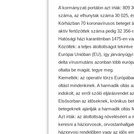
A kormányzati portálon azt írták: 809 
száma, az elhunytak száma 30 025, és
Kórházban 70 koronavírusos beteget á
aktív fertőzöttek száma pedig 32 356-
Hatósági házi karanténban 1475-en va
Közölték: a teljes átoltottságot tekint
Európai Unióban (EU), így járványügyi
delta vírusmutáns azonban több európa
oltatta be magát, tegye meg.
Kiemelték: az operatív törzs Európában
oltást mindenkinek. A harmadik oltás 
indokolt, az erről szóló eljárásrendet
Elsősorban az időseknek, krónikus b
betegeknek ajánlják a harmadik oltás fe
Azt írták: az átoltottság növeléséért a
keresni a háziorvosok, orvostanhallga
háziorvosi rendelőben vagy az idős em