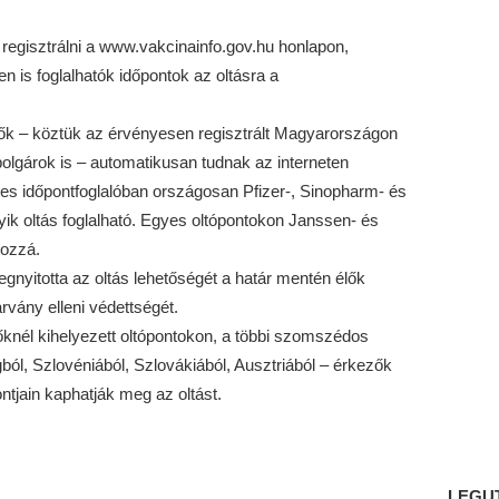
 regisztrálni a www.vakcinainfo.gov.hu honlapon,
en is foglalhatók időpontok az oltásra a
zők – köztük az érvényesen regisztrált Magyarországon
polgárok is – automatikusan tudnak az interneten
netes időpontfoglalóban országosan Pfizer-, Sinopharm- és
k oltás foglalható. Egyes oltópontokon Janssen- és
hozzá.
gnyitotta az oltás lehetőségét a határ mentén élők
rvány elleni védettségét.
őknél kihelyezett oltópontokon, a többi szomszédos
ól, Szlovéniából, Szlovákiából, Ausztriából – érkezők
ontjain kaphatják meg az oltást.
LEGU