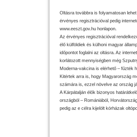
Oltásra továbbra is folyamatosan lehet
érvényes regisztrációval pedig internet
www.eeszt.gov.hu honlapon.
Az érvényes regisztrációval rendelke
élő külföldiek és külhoni magyar állam
időpontot foglalni az oltásra. Az inter
korlátozott mennyiségben még Szputnyi
Moderna-vakcina is elérhető – fűzték 
Kitértek arra is, hogy Magyarország me
számára is, ezzel növelve az ország já
A Kárpátalján élők bizonyos határátkel
országból – Romániából, Horvátországb
pedig az e célra kijelölt kórházak oltóp