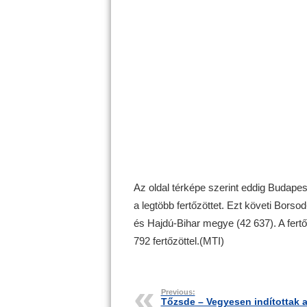
Az oldal térképe szerint eddig Budape
a legtöbb fertőzöttet. Ezt követi Bor
és Hajdú-Bihar megye (42 637). A fert
792 fertőzöttel.(MTI)
Previous:
Tőzsde – Vegyesen indítottak 