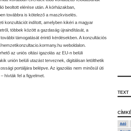
lió beoltott elérése után. A kórházakban,
en továbbra is kötelező a maszkviselés.
i konzultációt indított, amelyben kikéri a magyar
tről, többek között a gazdaság újraindítását, a
további támogatását érintő kérdésekben. A konzultációs
s://nemzetikonzultacio.kormany.hu weboldalon.
rhető az uniós oltási igazolás az EU-n belüli
k unión belüli utazást terveznek, digitálisan letölthetik
ssági portáljára belépve. Az igazolás nem minősül úti
 hívták fel a figyelmet.
TEXT
CÍMK
Adó