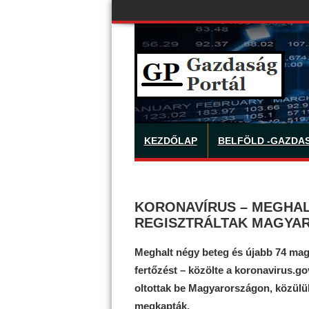
KEZDŐLAP
BELFÖLD -GAZDA
KORONAVÍRUS – MEGHAL
REGISZTRÁLTAK MAGYA
Meghalt négy beteg és újabb 74 magy
fertőzést – közölte a koronavirus.g
oltottak be Magyarországon, közülük
megkapták.