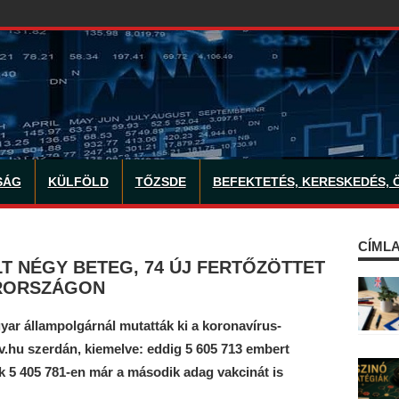
SÁG
KÜLFÖLD
TŐZSDE
BEFEKTETÉS, KERESKEDÉS, 
CÍMLA
T NÉGY BETEG, 74 ÚJ FERTŐZÖTTET
RORSZÁGON
ar állampolgárnál mutatták ki a koronavírus-
ov.hu szerdán, kiemelve: eddig 5 605 713 embert
 5 405 781-en már a második adag vakcinát is