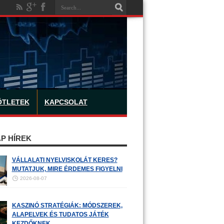
ÖTLETEK
KAPCSOLAT
P HÍREK
VÁLLALATI NYELVISKOLÁT KERES?
MUTATJUK, MIRE ÉRDEMES FIGYELNI
2026-08-07
KASZINÓ STRATÉGIÁK: MÓDSZEREK,
ALAPELVEK ÉS TUDATOS JÁTÉK
KEZDŐKNEK