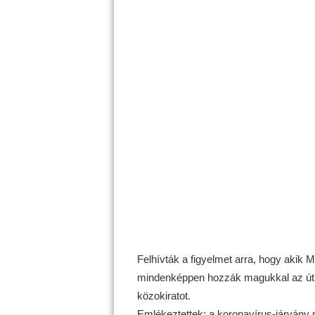
Felhívták a figyelmet arra, hogy akik
mindenképpen hozzák magukkal az útlev
közokiratot.
Emlékeztettek: a koronavírus-járvány m