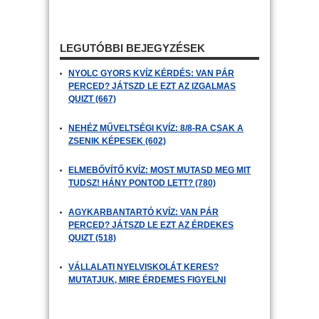
LEGUTÓBBI BEJEGYZÉSEK
NYOLC GYORS KVÍZ KÉRDÉS: VAN PÁR
PERCED? JÁTSZD LE EZT AZ IZGALMAS
QUIZT (667)
NEHÉZ MŰVELTSÉGI KVÍZ: 8/8-RA CSAK A
ZSENIK KÉPESEK (602)
ELMEBŐVÍTŐ KVÍZ: MOST MUTASD MEG MIT
TUDSZ! HÁNY PONTOD LETT? (780)
AGYKARBANTARTÓ KVÍZ: VAN PÁR
PERCED? JÁTSZD LE EZT AZ ÉRDEKES
QUIZT (518)
VÁLLALATI NYELVISKOLÁT KERES?
MUTATJUK, MIRE ÉRDEMES FIGYELNI