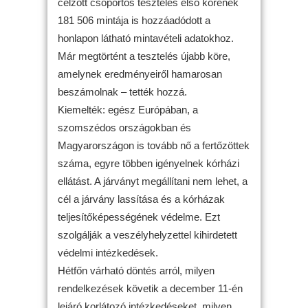
célzott csoportos tesztelés első körének
181 506 mintája is hozzáadódott a
honlapon látható mintavételi adatokhoz.
Már megtörtént a tesztelés újabb köre,
amelynek eredményeiről hamarosan
beszámolnak – tették hozzá.
Kiemelték: egész Európában, a
szomszédos országokban és
Magyarországon is tovább nő a fertőzöttek
száma, egyre többen igényelnek kórházi
ellátást. A járványt megállítani nem lehet, a
cél a járvány lassítása és a kórházak
teljesítőképességének védelme. Ezt
szolgálják a veszélyhelyzettel kihirdetett
védelmi intézkedések.
Hétfőn várható döntés arról, milyen
rendelkezések követik a december 11-én
lejáró korlátozó intézkedéseket, milyen