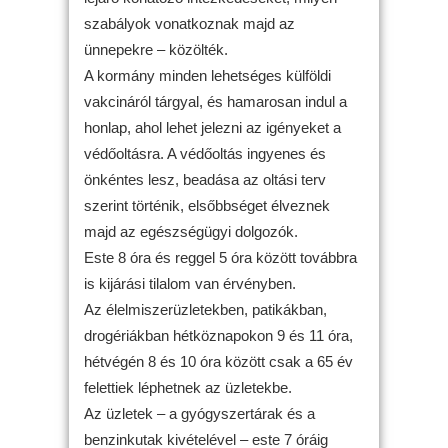
szabályok vonatkoznak majd az
ünnepekre – közölték.
A kormány minden lehetséges külföldi
vakcináról tárgyal, és hamarosan indul a
honlap, ahol lehet jelezni az igényeket a
védőoltásra. A védőoltás ingyenes és
önkéntes lesz, beadása az oltási terv
szerint történik, elsőbbséget élveznek
majd az egészségügyi dolgozók.
Este 8 óra és reggel 5 óra között továbbra
is kijárási tilalom van érvényben.
Az élelmiszerüzletekben, patikákban,
drogériákban hétköznapokon 9 és 11 óra,
hétvégén 8 és 10 óra között csak a 65 év
felettiek léphetnek az üzletekbe.
Az üzletek – a gyógyszertárak és a
benzinkutak kivételével – este 7 óráig