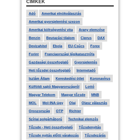
CÍMKÉK
Adó
Amerikai elnökválasztás
Amerikai gyorsjelentési szezon
Amerikai költségvetési vita
Arany elemzése
Benzin
Beutazási tilalom
Ciprus
DAX
Devizahitel
Ebola
EU-Csúcs
Forex
Forint
Franciaországi légikatasztrófa
Gazdasági összefoglaló
Gyorsjelentés
Heti tőzsdei összefoglaló
Internetadó
Iszlám Állam
Kereskedési ötlet
Koronavírus
Külföldi sajtó Magyarországról
Lottó
Magyar Telekom
Magyar tőzsde
MNB
MOL
Mol-INA-ügy
Olaj
Olasz választás
Oroszország
OTP
Richter
Szíriai polgárháború
Technikai elemzés
Tőzsde - Heti összefoglaló
Tőzsdenyitás
Tőzsde nyitás előtti várakozás
Tőzsdezárás