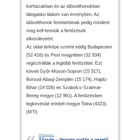
kórházakban és az idősotthonokban
látogatási tilalom van érvényben. Az
idősotthonok fenntartóinak pedig mindent
meg kell tenniük a fertőzések
elkerüléséért.
Az oldal térképe szerint eddig Budapesten
(52 416) és Pest megyében (32 934)
regisztrálták a legtöbb fertőzöttet. Ezt
követi Győr-Moson-Sopron (15 917),
Borsod-Abaúj-Zemplén (15 174), Hajdú-
Bihar (14 026) és Szabolcs-Szatmár-
Bereg megye (12 961). A fertőzésben
legkevésbé érintett megye Tolna (4323).
(MTI)
Previous:
Tőzsde – Vegyen nyitás a vezető