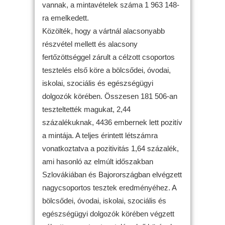
vannak, a mintavételek száma 1 963 148-
ra emelkedett.
Közölték, hogy a vártnál alacsonyabb
részvétel mellett és alacsony
fertőzöttséggel zárult a célzott csoportos
tesztelés első köre a bölcsődei, óvodai,
iskolai, szociális és egészségügyi
dolgozók körében. Összesen 181 506-an
teszteltették magukat, 2,44
százalékuknak, 4436 embernek lett pozitív
a mintája. A teljes érintett létszámra
vonatkoztatva a pozitivitás 1,64 százalék,
ami hasonló az elmúlt időszakban
Szlovákiában és Bajorországban elvégzett
nagycsoportos tesztek eredményéhez. A
bölcsődei, óvodai, iskolai, szociális és
egészségügyi dolgozók körében végzett