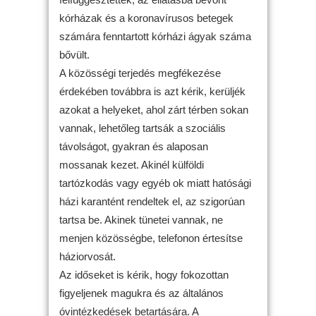
kórházak és a koronavírusos betegek
számára fenntartott kórházi ágyak száma
bővült.
A közösségi terjedés megfékezése
érdekében továbbra is azt kérik, kerüljék
azokat a helyeket, ahol zárt térben sokan
vannak, lehetőleg tartsák a szociális
távolságot, gyakran és alaposan
mossanak kezet. Akinél külföldi
tartózkodás vagy egyéb ok miatt hatósági
házi karantént rendeltek el, az szigorúan
tartsa be. Akinek tünetei vannak, ne
menjen közösségbe, telefonon értesítse
háziorvosát.
Az időseket is kérik, hogy fokozottan
figyeljenek magukra és az általános
óvintézkedések betartására. A