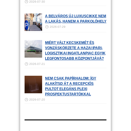
2026-07-30
A BELVÁROS ÚJ LUXUSCIKKE NEM
A LAKÁS, HANEM A PARKOLÓHELY
2026-07-29
MIÉRT VÁLT KECSKEMÉT ÉS
VONZÁSKÖRZETE A HAZAI IPARI-
LOGISZTIKAI INGATLANPIAC EGYIK
LEGFONTOSABB KÖZPONTJÁVÁ?
2026-07-21
NEM CSAK PAPÍRHALOM: ÍGY
ALAKÍTSD ÁT A RECEPCIÓS
PULTOT ELEGÁNS PLEXI
PROSPEKTUSTARTÓKKAL
2026-07-20