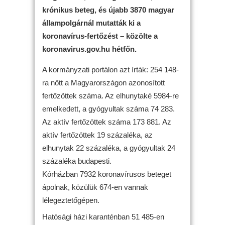
krónikus beteg, és újabb 3870 magyar
állampolgárnál mutatták ki a
koronavírus-fertőzést – közölte a
koronavirus.gov.hu hétfőn.
A kormányzati portálon azt írták: 254 148-
ra nőtt a Magyarországon azonosított
fertőzöttek száma. Az elhunytaké 5984-re
emelkedett, a gyógyultak száma 74 283.
Az aktív fertőzöttek száma 173 881. Az
aktív fertőzöttek 19 százaléka, az
elhunytak 22 százaléka, a gyógyultak 24
százaléka budapesti.
Kórházban 7932 koronavírusos beteget
ápolnak, közülük 674-en vannak
lélegeztetőgépen.
Hatósági házi karanténban 51 485-en