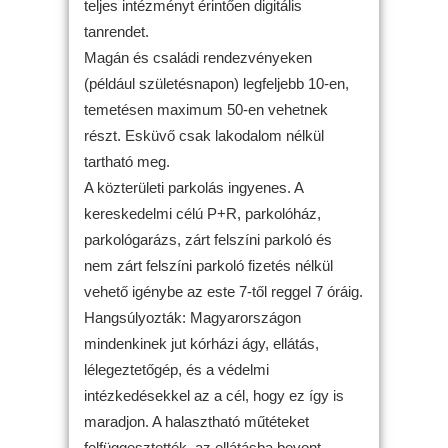
teljes intézményt érintően digitális
tanrendet.
Magán és családi rendezvényeken
(például születésnapon) legfeljebb 10-en,
temetésen maximum 50-en vehetnek
részt. Esküvő csak lakodalom nélkül
tartható meg.
A közterületi parkolás ingyenes. A
kereskedelmi célú P+R, parkolóház,
parkológarázs, zárt felszíni parkoló és
nem zárt felszíni parkoló fizetés nélkül
vehető igénybe az este 7-től reggel 7 óráig.
Hangsúlyozták: Magyarországon
mindenkinek jut kórházi ágy, ellátás,
lélegeztetőgép, és a védelmi
intézkedésekkel az a cél, hogy ez így is
maradjon. A halasztható műtéteket
felfüggesztették, az ellátásba bevont