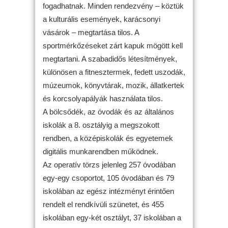
fogadhatnak. Minden rendezvény – köztük
a kulturális események, karácsonyi
vásárok – megtartása tilos. A
sportmérkőzéseket zárt kapuk mögött kell
megtartani. A szabadidős létesítmények,
különösen a fitnesztermek, fedett uszodák,
múzeumok, könyvtárak, mozik, állatkertek
és korcsolyapályák használata tilos.
A bölcsődék, az óvodák és az általános
iskolák a 8. osztályig a megszokott
rendben, a középiskolák és egyetemek
digitális munkarendben működnek.
Az operatív törzs jelenleg 257 óvodában
egy-egy csoportot, 105 óvodában és 79
iskolában az egész intézményt érintően
rendelt el rendkívüli szünetet, és 455
iskolában egy-két osztályt, 37 iskolában a