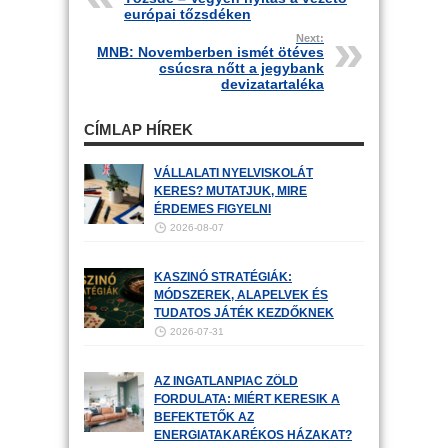
európai tőzsdéken
Next:
MNB: Novemberben ismét ötéves
csúcsra nőtt a jegybank
devizatartaléka
CÍMLAP HÍREK
VÁLLALATI NYELVISKOLÁT
KERES? MUTATJUK, MIRE
ÉRDEMES FIGYELNI
2026-08-07
KASZINÓ STRATÉGIÁK:
MÓDSZEREK, ALAPELVEK ÉS
TUDATOS JÁTÉK KEZDŐKNEK
2026-07-31
AZ INGATLANPIAC ZÖLD
FORDULATA: MIÉRT KERESIK A
BEFEKTETŐK AZ
ENERGIATAKARÉKOS HÁZAKAT?