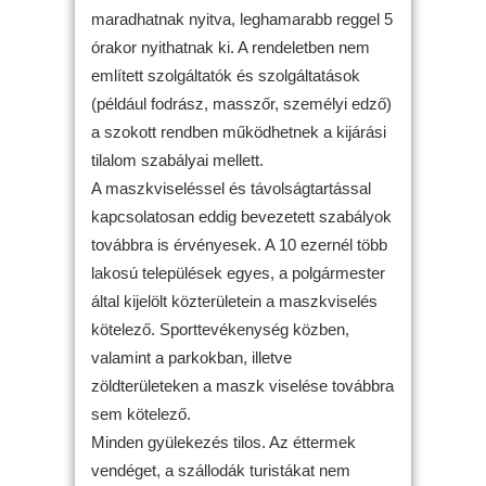
maradhatnak nyitva, leghamarabb reggel 5
órakor nyithatnak ki. A rendeletben nem
említett szolgáltatók és szolgáltatások
(például fodrász, masszőr, személyi edző)
a szokott rendben működhetnek a kijárási
tilalom szabályai mellett.
A maszkviseléssel és távolságtartással
kapcsolatosan eddig bevezetett szabályok
továbbra is érvényesek. A 10 ezernél több
lakosú települések egyes, a polgármester
által kijelölt közterületein a maszkviselés
kötelező. Sporttevékenység közben,
valamint a parkokban, illetve
zöldterületeken a maszk viselése továbbra
sem kötelező.
Minden gyülekezés tilos. Az éttermek
vendéget, a szállodák turistákat nem