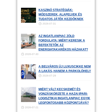
KASZINÓ STRATÉGIÁK:
MÓDSZEREK, ALAPELVEK ÉS
TUDATOS JÁTÉK KEZDŐKNEK
2026-07-31
AZ INGATLANPIAC ZÖLD
FORDULATA: MIÉRT KERESIK A
BEFEKTETŐK AZ
ENERGIATAKARÉKOS HÁZAKAT?
2026-07-30
A BELVÁROS ÚJ LUXUSCIKKE NEM
A LAKÁS, HANEM A PARKOLÓHELY
2026-07-29
MIÉRT VÁLT KECSKEMÉT ÉS
VONZÁSKÖRZETE A HAZAI IPARI-
LOGISZTIKAI INGATLANPIAC EGYIK
LEGFONTOSABB KÖZPONTJÁVÁ?
2026-07-21