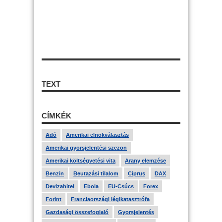
TEXT
CÍMKÉK
Adó
Amerikai elnökválasztás
Amerikai gyorsjelentési szezon
Amerikai költségvetési vita
Arany elemzése
Benzin
Beutazási tilalom
Ciprus
DAX
Devizahitel
Ebola
EU-Csúcs
Forex
Forint
Franciaországi légikatasztrófa
Gazdasági összefoglaló
Gyorsjelentés