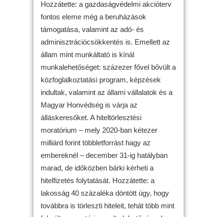
Hozzátette: a gazdaságvédelmi akcióterv
fontos eleme még a beruházások
támogatása, valamint az adó- és
adminisztrációcsökkentés is. Emellett az
állam mint munkáltató is kínál
munkalehetőséget: százezer fővel bővült a
közfoglalkoztatási program, képzések
indultak, valamint az állami vállalatok és a
Magyar Honvédség is várja az
álláskeresőket. A hiteltörlesztési
moratórium – mely 2020-ban kétezer
milliárd forint többletforrást hagy az
embereknél – december 31-ig hatályban
marad, de időközben bárki kérheti a
hitelfizetés folytatását. Hozzátette: a
lakosság 40 százaléka döntött úgy, hogy
továbbra is törleszti hiteleit, tehát több mint