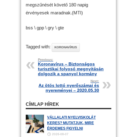
megszűnését követő 180 napig
érvényesek maradnak.(MTI)
bss \ gpp \ gry \ gte
Tagged with:
KORONAVÍRUS
Previous:
Koronavírus – Biztonságos
turisztikai folyosó megnyitásán
dolgozik a spanyol kormány
Next:
Az ötös lottó nyerőszámai és
nyereményei – 2020.05.30
CÍMLAP HÍREK
VÁLLALATI NYELVISKOLÁT
KERES? MUTATJUK, MIRE
ÉRDEMES FIGYELNI
2026-08-07