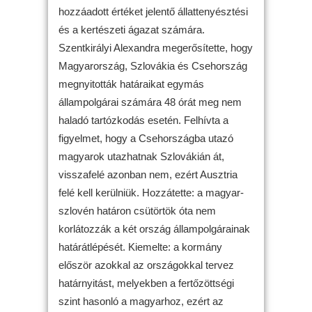
hozzáadott értéket jelentő állattenyésztési
és a kertészeti ágazat számára.
Szentkirályi Alexandra megerősítette, hogy
Magyarország, Szlovákia és Csehország
megnyitották határaikat egymás
állampolgárai számára 48 órát meg nem
haladó tartózkodás esetén. Felhívta a
figyelmet, hogy a Csehországba utazó
magyarok utazhatnak Szlovákián át,
visszafelé azonban nem, ezért Ausztria
felé kell kerülniük. Hozzátette: a magyar-
szlovén határon csütörtök óta nem
korlátozzák a két ország állampolgárainak
határátlépését. Kiemelte: a kormány
először azokkal az országokkal tervez
határnyitást, melyekben a fertőzöttségi
szint hasonló a magyarhoz, ezért az