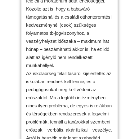
fele élt a moratórium adta lehetőséggel.
Közölte azt is, hogy a babaváró
támogatásnál és a családi otthonteremtési
kedvezménynél (csok) szükséges
folyamatos tb-jogviszonyhoz, a
veszélyhelyzet időszaka – maximum hat
hónap – beszámítható akkor is, ha ez idő
alatt az igénylő nem rendelkezett
munkahellyel.
Az iskolaőrség felállításáról kijelentette: az
iskolában rendnek kell lennie, és a
pedagógusokat meg kell védeni az
erőszaktól. Ma a legtöbb intézményben
nincs ilyen probléma, de egyes iskolákban
és térségekben rendszeresek a fegyelmi
problémák, fennáll a tanárokkal szembeni
erőszak – verbális, akár fizikai – veszélye.
Arról is beszélt: már lehet szabadtéri