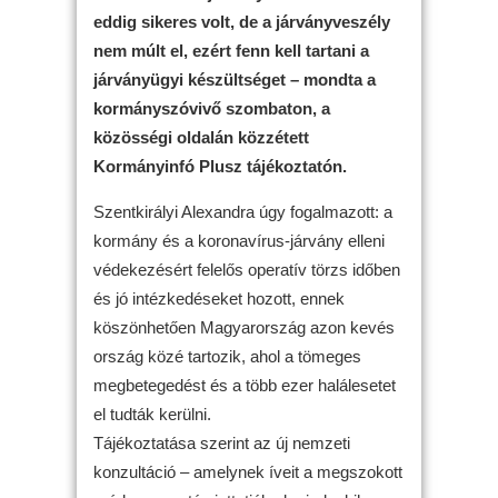
eddig sikeres volt, de a járványveszély
nem múlt el, ezért fenn kell tartani a
járványügyi készültséget – mondta a
kormányszóvivő szombaton, a
közösségi oldalán közzétett
Kormányinfó Plusz tájékoztatón.
Szentkirályi Alexandra úgy fogalmazott: a
kormány és a koronavírus-járvány elleni
védekezésért felelős operatív törzs időben
és jó intézkedéseket hozott, ennek
köszönhetően Magyarország azon kevés
ország közé tartozik, ahol a tömeges
megbetegedést és a több ezer halálesetet
el tudták kerülni.
Tájékoztatása szerint az új nemzeti
konzultáció – amelynek íveit a megszokott