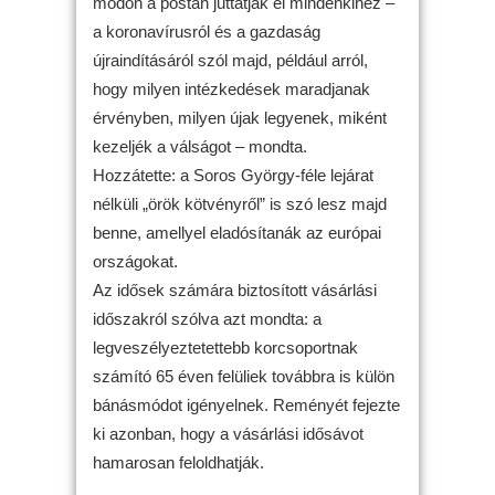
módon a postán juttatják el mindenkihez –
a koronavírusról és a gazdaság
újraindításáról szól majd, például arról,
hogy milyen intézkedések maradjanak
érvényben, milyen újak legyenek, miként
kezeljék a válságot – mondta.
Hozzátette: a Soros György-féle lejárat
nélküli „örök kötvényről” is szó lesz majd
benne, amellyel eladósítanák az európai
országokat.
Az idősek számára biztosított vásárlási
időszakról szólva azt mondta: a
legveszélyeztetettebb korcsoportnak
számító 65 éven felüliek továbbra is külön
bánásmódot igényelnek. Reményét fejezte
ki azonban, hogy a vásárlási idősávot
hamarosan feloldhatják.