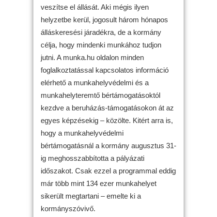
veszítse el állását. Aki mégis ilyen
helyzetbe kerül, jogosult három hónapos
álláskeresési járadékra, de a kormány
célja, hogy mindenki munkához tudjon
jutni. A munka.hu oldalon minden
foglalkoztatással kapcsolatos információ
elérhető a munkahelyvédelmi és a
munkahelyteremtő bértámogatásoktól
kezdve a beruházás-támogatásokon át az
egyes képzésekig – közölte. Kitért arra is,
hogy a munkahelyvédelmi
bértámogatásnál a kormány augusztus 31-
ig meghosszabbította a pályázati
időszakot. Csak ezzel a programmal eddig
már több mint 134 ezer munkahelyet
sikerült megtartani – emelte ki a
kormányszóvivő.