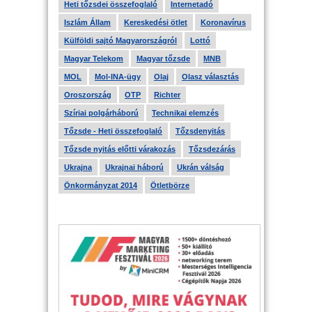
Heti tőzsdei összefoglaló
Internetadó
Iszlám Állam
Kereskedési ötlet
Koronavírus
Külföldi sajtó Magyarországról
Lottó
Magyar Telekom
Magyar tőzsde
MNB
MOL
Mol-INA-ügy
Olaj
Olasz választás
Oroszország
OTP
Richter
Szíriai polgárháború
Technikai elemzés
Tőzsde - Heti összefoglaló
Tőzsdenyitás
Tőzsde nyitás előtti várakozás
Tőzsdezárás
Ukrajna
Ukrajnai háború
Ukrán válság
Önkormányzat 2014
Ötletbörze