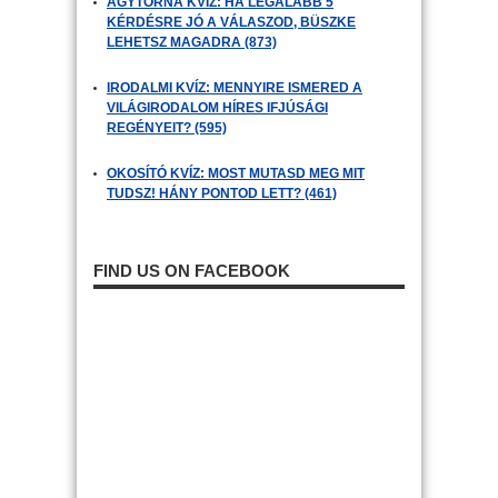
AGYTORNA KVÍZ: HA LEGALÁBB 5
KÉRDÉSRE JÓ A VÁLASZOD, BÜSZKE
LEHETSZ MAGADRA (873)
IRODALMI KVÍZ: MENNYIRE ISMERED A
VILÁGIRODALOM HÍRES IFJÚSÁGI
REGÉNYEIT? (595)
OKOSÍTÓ KVÍZ: MOST MUTASD MEG MIT
TUDSZ! HÁNY PONTOD LETT? (461)
FIND US ON FACEBOOK