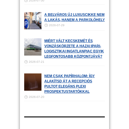
2026-07-30
A BELVÁROS ÚJ LUXUSCIKKE NEM
A LAKÁS, HANEM A PARKOLÓHELY
2026-07-29
MIÉRT VÁLT KECSKEMÉT ÉS
VONZÁSKÖRZETE A HAZAI IPARI-
LOGISZTIKAI INGATLANPIAC EGYIK
LEGFONTOSABB KÖZPONTJÁVÁ?
2026-07-21
NEM CSAK PAPÍRHALOM: ÍGY
ALAKÍTSD ÁT A RECEPCIÓS
PULTOT ELEGÁNS PLEXI
PROSPEKTUSTARTÓKKAL
2026-07-20