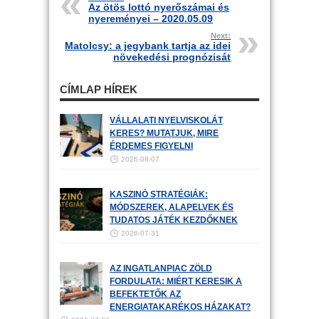
Az ötös lottó nyerőszámai és
nyereményei – 2020.05.09
Next:
Matolcsy: a jegybank tartja az idei
növekedési prognózisát
CÍMLAP HÍREK
VÁLLALATI NYELVISKOLÁT
KERES? MUTATJUK, MIRE
ÉRDEMES FIGYELNI
2026-08-07
KASZINÓ STRATÉGIÁK:
MÓDSZEREK, ALAPELVEK ÉS
TUDATOS JÁTÉK KEZDŐKNEK
2026-07-31
AZ INGATLANPIAC ZÖLD
FORDULATA: MIÉRT KERESIK A
BEFEKTETŐK AZ
ENERGIATAKARÉKOS HÁZAKAT?