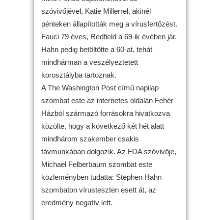
szóvivőjével, Katie Millerrel, akinél
pénteken állapították meg a vírusfertőzést.
Fauci 79 éves, Redfield a 69-ik évében jár,
Hahn pedig betöltötte a 60-at, tehát
mindhárman a veszélyeztetett
korosztályba tartoznak.
A The Washington Post című napilap
szombat este az internetes oldalán Fehér
Házból származó forrásokra hivatkozva
közölte, hogy a következő két hét alatt
mindhárom szakember csakis
távmunkában dolgozik. Az FDA szóvivője,
Michael Felberbaum szombat este
közleményben tudatta: Stephen Hahn
szombaton vírusteszten esett át, az
eredmény negatív lett.