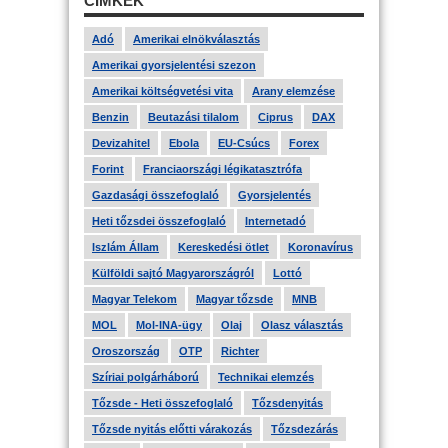
CÍMKÉK
Adó
Amerikai elnökválasztás
Amerikai gyorsjelentési szezon
Amerikai költségvetési vita
Arany elemzése
Benzin
Beutazási tilalom
Ciprus
DAX
Devizahitel
Ebola
EU-Csúcs
Forex
Forint
Franciaországi légikatasztrófa
Gazdasági összefoglaló
Gyorsjelentés
Heti tőzsdei összefoglaló
Internetadó
Iszlám Állam
Kereskedési ötlet
Koronavírus
Külföldi sajtó Magyarországról
Lottó
Magyar Telekom
Magyar tőzsde
MNB
MOL
Mol-INA-ügy
Olaj
Olasz választás
Oroszország
OTP
Richter
Szíriai polgárháború
Technikai elemzés
Tőzsde - Heti összefoglaló
Tőzsdenyitás
Tőzsde nyitás előtti várakozás
Tőzsdezárás