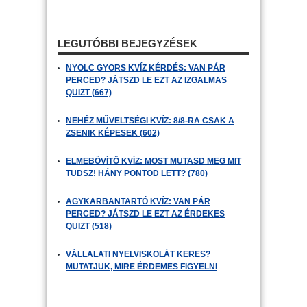
LEGUTÓBBI BEJEGYZÉSEK
NYOLC GYORS KVÍZ KÉRDÉS: VAN PÁR
PERCED? JÁTSZD LE EZT AZ IZGALMAS
QUIZT (667)
NEHÉZ MŰVELTSÉGI KVÍZ: 8/8-RA CSAK A
ZSENIK KÉPESEK (602)
ELMEBŐVÍTŐ KVÍZ: MOST MUTASD MEG MIT
TUDSZ! HÁNY PONTOD LETT? (780)
AGYKARBANTARTÓ KVÍZ: VAN PÁR
PERCED? JÁTSZD LE EZT AZ ÉRDEKES
QUIZT (518)
VÁLLALATI NYELVISKOLÁT KERES?
MUTATJUK, MIRE ÉRDEMES FIGYELNI