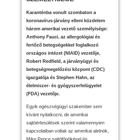
Karanténba vonult szombaton a
koronavírus-járvány elleni küzdelem
három amerikai vezető személyisége:
Anthony Fauci, az allergológiai és
fertőző betegségekkel foglalkozó
országos intézet (NIAID) vezetője,
Robert Redfield, a járványügyi és
betegségmegelőzési központ (CDC)
igazgatója és Stephen Hahn, az
élelmiszer- és gyógyszerfelügyelet
(FDA) vezetője.
Egyik egészségügyi szakember sem
kívánt nyilatkozni, de amerikai
sajtóértesülések szerint valamennyien
kapcsolatban voltak az amerikai alelnök,
Mike Pence sajtófőnökével és