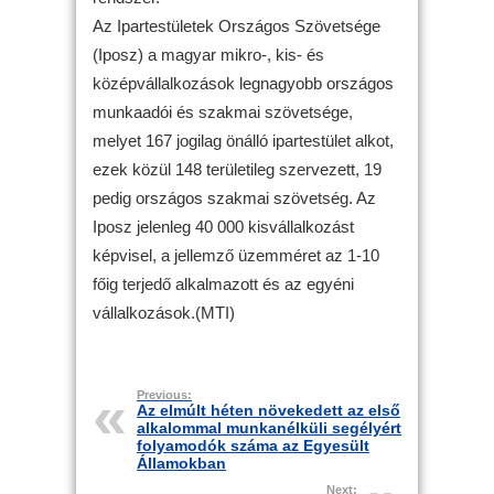
Az Ipartestületek Országos Szövetsége
(Iposz) a magyar mikro-, kis- és
középvállalkozások legnagyobb országos
munkaadói és szakmai szövetsége,
melyet 167 jogilag önálló ipartestület alkot,
ezek közül 148 területileg szervezett, 19
pedig országos szakmai szövetség. Az
Iposz jelenleg 40 000 kisvállalkozást
képvisel, a jellemző üzemméret az 1-10
főig terjedő alkalmazott és az egyéni
vállalkozások.(MTI)
Previous:
Az elmúlt héten növekedett az első
alkalommal munkanélküli segélyért
folyamodók száma az Egyesült
Államokban
Next: