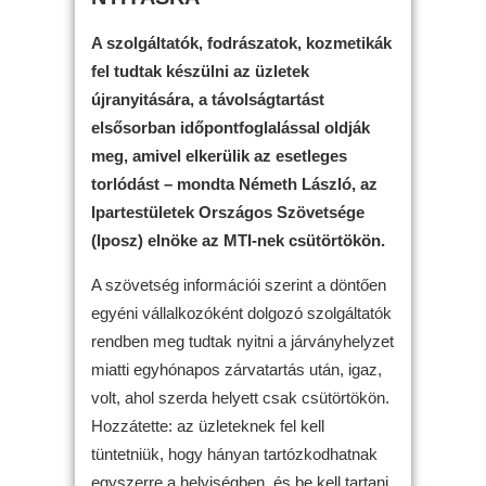
A szolgáltatók, fodrászatok, kozmetikák
fel tudtak készülni az üzletek
újranyitására, a távolságtartást
elsősorban időpontfoglalással oldják
meg, amivel elkerülik az esetleges
torlódást – mondta Németh László, az
Ipartestületek Országos Szövetsége
(Iposz) elnöke az MTI-nek csütörtökön.
A szövetség információi szerint a döntően
egyéni vállalkozóként dolgozó szolgáltatók
rendben meg tudtak nyitni a járványhelyzet
miatti egyhónapos zárvatartás után, igaz,
volt, ahol szerda helyett csak csütörtökön.
Hozzátette: az üzleteknek fel kell
tüntetniük, hogy hányan tartózkodhatnak
egyszerre a helyiségben, és be kell tartani