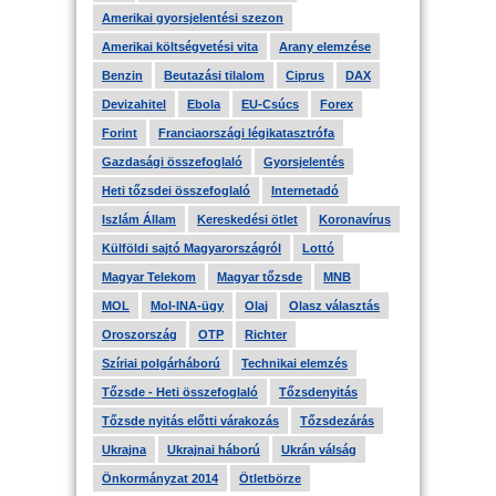
Amerikai gyorsjelentési szezon
Amerikai költségvetési vita
Arany elemzése
Benzin
Beutazási tilalom
Ciprus
DAX
Devizahitel
Ebola
EU-Csúcs
Forex
Forint
Franciaországi légikatasztrófa
Gazdasági összefoglaló
Gyorsjelentés
Heti tőzsdei összefoglaló
Internetadó
Iszlám Állam
Kereskedési ötlet
Koronavírus
Külföldi sajtó Magyarországról
Lottó
Magyar Telekom
Magyar tőzsde
MNB
MOL
Mol-INA-ügy
Olaj
Olasz választás
Oroszország
OTP
Richter
Szíriai polgárháború
Technikai elemzés
Tőzsde - Heti összefoglaló
Tőzsdenyitás
Tőzsde nyitás előtti várakozás
Tőzsdezárás
Ukrajna
Ukrajnai háború
Ukrán válság
Önkormányzat 2014
Ötletbörze