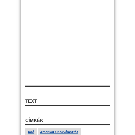
TEXT
CÍMKÉK
Adó
Amerikai elnökválasztás