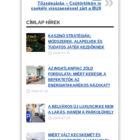
Tőzsdezárás – Csütörtökön is
csekély visszaeséssel zárt a BUX
CÍMLAP HÍREK
KASZINÓ STRATÉGIÁK:
MÓDSZEREK, ALAPELVEK ÉS
TUDATOS JÁTÉK KEZDŐKNEK
2026-07-31
AZ INGATLANPIAC ZÖLD
FORDULATA: MIÉRT KERESIK A
BEFEKTETŐK AZ
ENERGIATAKARÉKOS HÁZAKAT?
2026-07-30
A BELVÁROS ÚJ LUXUSCIKKE NEM
A LAKÁS, HANEM A PARKOLÓHELY
2026-07-29
MIÉRT VÁLT KECSKEMÉT ÉS