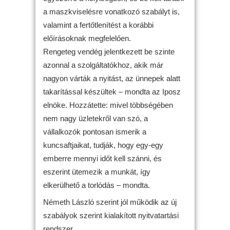
a maszkviselésre vonatkozó szabályt is,
valamint a fertőtlenítést a korábbi
előírásoknak megfelelően.
Rengeteg vendég jelentkezett be szinte
azonnal a szolgáltatókhoz, akik már
nagyon várták a nyitást, az ünnepek alatt
takarítással készültek – mondta az Iposz
elnöke. Hozzátette: mivel többségében
nem nagy üzletekről van szó, a
vállalkozók pontosan ismerik a
kuncsaftjaikat, tudják, hogy egy-egy
emberre mennyi időt kell szánni, és
eszerint ütemezik a munkát, így
elkerülhető a torlódás – mondta.
Németh László szerint jól működik az új
szabályok szerint kialakított nyitvatartási
rendszer.