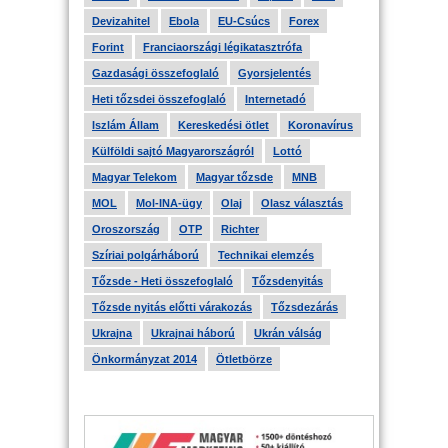
Devizahitel
Ebola
EU-Csúcs
Forex
Forint
Franciaországi légikatasztrófa
Gazdasági összefoglaló
Gyorsjelentés
Heti tőzsdei összefoglaló
Internetadó
Iszlám Állam
Kereskedési ötlet
Koronavírus
Külföldi sajtó Magyarországról
Lottó
Magyar Telekom
Magyar tőzsde
MNB
MOL
Mol-INA-ügy
Olaj
Olasz választás
Oroszország
OTP
Richter
Szíriai polgárháború
Technikai elemzés
Tőzsde - Heti összefoglaló
Tőzsdenyitás
Tőzsde nyitás előtti várakozás
Tőzsdezárás
Ukrajna
Ukrajnai háború
Ukrán válság
Önkormányzat 2014
Ötletbörze