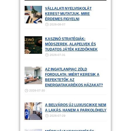
VÁLLALATI NYELVISKOLÁT
KERES? MUTATJUK, MIRE
ÉRDEMES FIGYELNI
2026-08-07
KASZINÓ STRATÉGIÁK:
MÓDSZEREK, ALAPELVEK ÉS
TUDATOS JÁTÉK KEZDŐKNEK
2026-07-31
AZ INGATLANPIAC ZÖLD
FORDULATA: MIÉRT KERESIK A
BEFEKTETŐK AZ
ENERGIATAKARÉKOS HÁZAKAT?
2026-07-30
A BELVÁROS ÚJ LUXUSCIKKE NEM
A LAKÁS, HANEM A PARKOLÓHELY
2026-07-29