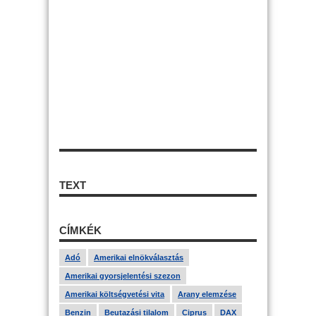
TEXT
CÍMKÉK
Adó
Amerikai elnökválasztás
Amerikai gyorsjelentési szezon
Amerikai költségvetési vita
Arany elemzése
Benzin
Beutazási tilalom
Ciprus
DAX