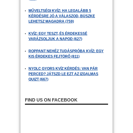
MŰVELTSÉGI KVÍZ: HA LEGALÁBB 5
KÉRDÉSRE JÓ A VÁLASZOD, BÜSZKE
LEHETSZ MAGADRA (759)
KVÍZ: EGY TESZT, ÉS ÉRDEKESSÉ
VARÁZSOLJUK A NAPOD (627)
ROPPANT NEHÉZ TUDÁSPRÓBA KVÍZ: EGY
KIS ÉRDEKES FEJTÖRŐ (811)
NYOLC GYORS KVÍZ KÉRDÉS: VAN PÁR
PERCED? JÁTSZD LE EZT AZ IZGALMAS
QUIZT (667)
FIND US ON FACEBOOK