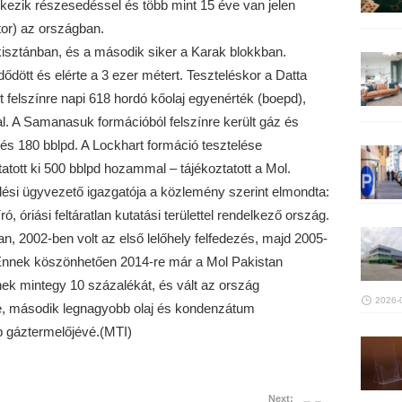
kezik részesedéssel és több mint 15 éve van jelen
tor) az országban.
akisztánban, és a második siker a Karak blokkban.
ődött és elérte a 3 ezer métert. Teszteléskor a Datta
 felszínre napi 618 hordó kőolaj egyenérték (boepd),
l. A Samanasuk formációból felszínre került gáz és
 180 bblpd. A Lockhart formáció tesztelése
tott ki 500 bblpd hozammal – tájékoztatott a Mol.
ési ügyvezető igazgatója a közlemény szerint elmondta:
ó, óriási feltáratlan kutatási területtel rendelkező ország.
, 2002-ben volt az első lelőhely felfedezés, majd 2005-
Ennek köszönhetően 2014-re már a Mol Pakistan
nek mintegy 10 százalékát, és vált az ország
2026-
é, második legnagyobb olaj és kondenzátum
b gáztermelőjévé.(MTI)
Next: