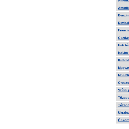
Amerika
Amerika
Benzin
Devizah
Francia
Gazdas
Heti tő
Iszlám
Külföld
Magyar
Mol-IN
Oroszo
Szíriai
Tőzsde 
Tőzsde 
Ukrajn
Önkorm