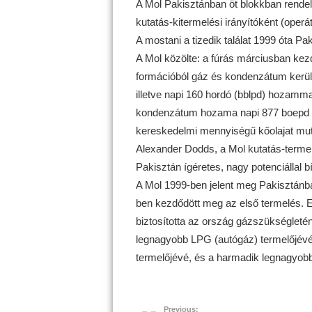
A Mol Pakisztánban öt blokkban rendel
kutatás-kitermelési irányítóként (operá
A mostani a tizedik találat 1999 óta P
A Mol közölte: a fúrás márciusban kezd
formációból gáz és kondenzátum került
illetve napi 160 hordó (bblpd) hozamma
kondenzátum hozama napi 877 boepd és
kereskedelmi mennyiségű kőolajat muta
Alexander Dodds, a Mol kutatás-termel
Pakisztán ígéretes, nagy potenciállal bír
A Mol 1999-ben jelent meg Pakisztánban
ben kezdődött meg az első termelés. 
biztosította az ország gázszükségleté
legnagyobb LPG (autógáz) termelőjév
termelőjévé, és a harmadik legnagyob
Previous: