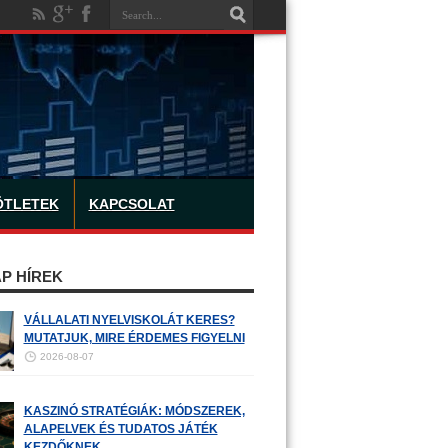
ÖTLETEK
KAPCSOLAT
P HÍREK
VÁLLALATI NYELVISKOLÁT KERES?
MUTATJUK, MIRE ÉRDEMES FIGYELNI
2026-08-07
KASZINÓ STRATÉGIÁK: MÓDSZEREK,
ALAPELVEK ÉS TUDATOS JÁTÉK
KEZDŐKNEK