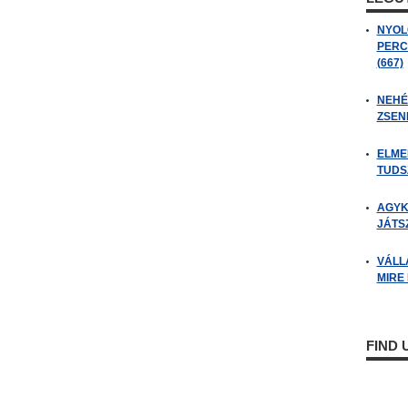
NYOL
PERC
(667)
NEHÉZ
ZSENI
ELME
TUDSZ
AGYK
JÁTSZ
VÁLL
MIRE
FIND