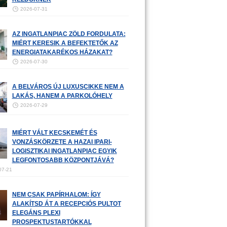
2026-07-31
AZ INGATLANPIAC ZÖLD FORDULATA:
MIÉRT KERESIK A BEFEKTETŐK AZ
ENERGIATAKARÉKOS HÁZAKAT?
2026-07-30
A BELVÁROS ÚJ LUXUSCIKKE NEM A
LAKÁS, HANEM A PARKOLÓHELY
2026-07-29
MIÉRT VÁLT KECSKEMÉT ÉS
VONZÁSKÖRZETE A HAZAI IPARI-
LOGISZTIKAI INGATLANPIAC EGYIK
LEGFONTOSABB KÖZPONTJÁVÁ?
07-21
NEM CSAK PAPÍRHALOM: ÍGY
ALAKÍTSD ÁT A RECEPCIÓS PULTOT
ELEGÁNS PLEXI
PROSPEKTUSTARTÓKKAL