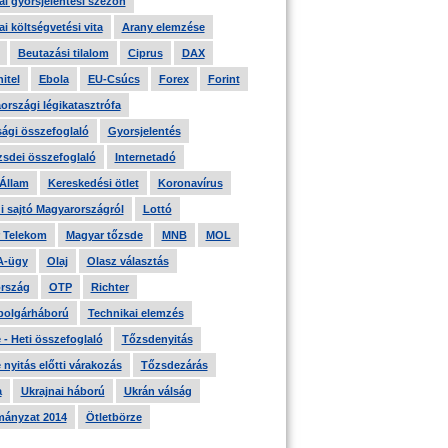
i gyorsjelentési szezon
i költségvetési vita
Arany elemzése
Beutazási tilalom
Ciprus
DAX
itel
Ebola
EU-Csúcs
Forex
Forint
országi légikatasztrófa
ági összefoglaló
Gyorsjelentés
zsdei összefoglaló
Internetadó
 Állam
Kereskedési ötlet
Koronavírus
i sajtó Magyarországról
Lottó
 Telekom
Magyar tőzsde
MNB
MOL
A-ügy
Olaj
Olasz választás
rszág
OTP
Richter
 polgárháború
Technikai elemzés
- Heti összefoglaló
Tőzsdenyitás
nyitás előtti várakozás
Tőzsdezárás
a
Ukrajnai háború
Ukrán válság
ányzat 2014
Ötletbörze