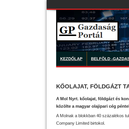
KEZDŐLAP
BELFÖLD -GAZDA
KŐOLAJAT, FÖLDGÁZT T
A Mol Nyrt. kőolajat, földgázt és ko
közölte a magyar olajipari cég pént
A Molnak a blokkban 40 százalékos tul
Company Limited birtokol.