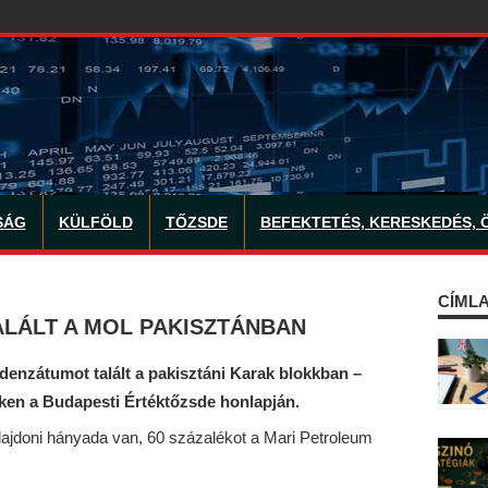
SÁG
KÜLFÖLD
TŐZSDE
BEFEKTETÉS, KERESKEDÉS, 
CÍMLA
ALÁLT A MOL PAKISZTÁNBAN
ndenzátumot talált a pakisztáni Karak blokkban –
eken a Budapesti Értéktőzsde honlapján.
ajdoni hányada van, 60 százalékot a Mari Petroleum