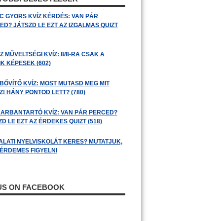
C GYORS KVÍZ KÉRDÉS: VAN PÁR
ED? JÁTSZD LE EZT AZ IZGALMAS QUIZT
 MŰVELTSÉGI KVÍZ: 8/8-RA CSAK A
K KÉPESEK (602)
BŐVÍTŐ KVÍZ: MOST MUTASD MEG MIT
! HÁNY PONTOD LETT? (780)
ARBANTARTÓ KVÍZ: VAN PÁR PERCED?
D LE EZT AZ ÉRDEKES QUIZT (518)
ALATI NYELVISKOLÁT KERES? MUTATJUK,
 ÉRDEMES FIGYELNI
 US ON FACEBOOK