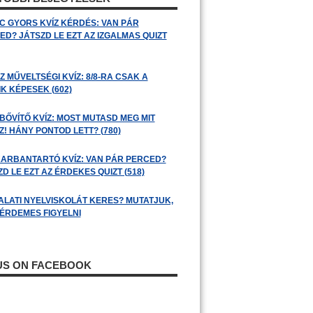
C GYORS KVÍZ KÉRDÉS: VAN PÁR
ED? JÁTSZD LE EZT AZ IZGALMAS QUIZT
 MŰVELTSÉGI KVÍZ: 8/8-RA CSAK A
K KÉPESEK (602)
BŐVÍTŐ KVÍZ: MOST MUTASD MEG MIT
! HÁNY PONTOD LETT? (780)
ARBANTARTÓ KVÍZ: VAN PÁR PERCED?
D LE EZT AZ ÉRDEKES QUIZT (518)
ALATI NYELVISKOLÁT KERES? MUTATJUK,
 ÉRDEMES FIGYELNI
 US ON FACEBOOK