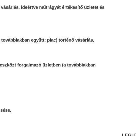
ásárlás, ideértve műtrágyát értékesítő üzletet és
a továbbiakban együtt: piac) történő vásárlás,
deszközt forgalmazó üzletben (a továbbiakban
esése,
LEGU