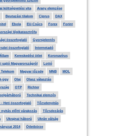
i gyorsjelentési szezon
i költségvetési vita
Arany elemzése
Beutazási tilalom
Ciprus
DAX
itel
Ebola
EU-Csúcs
Forex
Forint
országi légikatasztrófa
ági összefoglaló
Gyorsjelentés
zsdei összefoglaló
Internetadó
 Állam
Kereskedési ötlet
Koronavírus
i sajtó Magyarországról
Lottó
 Telekom
Magyar tőzsde
MNB
MOL
A-ügy
Olaj
Olasz választás
rszág
OTP
Richter
 polgárháború
Technikai elemzés
- Heti összefoglaló
Tőzsdenyitás
nyitás előtti várakozás
Tőzsdezárás
a
Ukrajnai háború
Ukrán válság
ányzat 2014
Ötletbörze