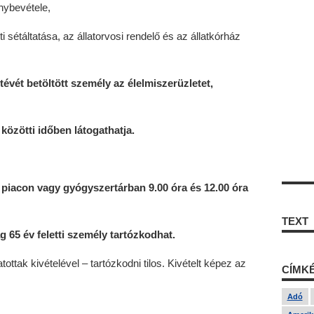
énybevétele,
eti sétáltatása, az állatorvosi rendelő és az állatkórház
tévét betöltött személy az élelmiszerüzletet,
közötti időben látogathatja.
 piacon vagy gyógyszertárban 9.00 óra és 12.00 óra
TEXT
ag 65 év feletti személy tartózkodhat.
tottak kivételével – tartózkodni tilos. Kivételt képez az
CÍMK
Adó