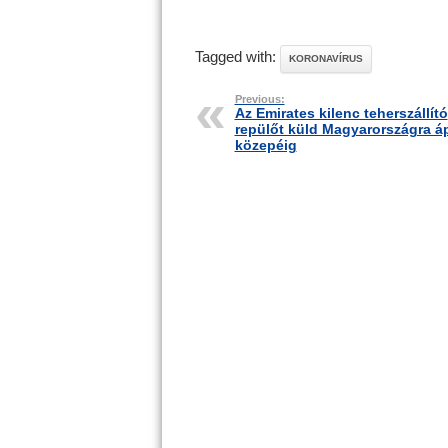
Tagged with:
KORONAVÍRUS
Previous:
Az Emirates kilenc teherszállító
repülőt küld Magyarországra áp
közepéig