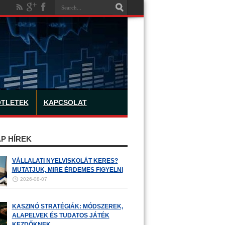
ÖTLETEK
KAPCSOLAT
P HÍREK
VÁLLALATI NYELVISKOLÁT KERES?
MUTATJUK, MIRE ÉRDEMES FIGYELNI
2026-08-07
KASZINÓ STRATÉGIÁK: MÓDSZEREK,
ALAPELVEK ÉS TUDATOS JÁTÉK
KEZDŐKNEK