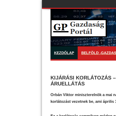
KEZDŐLAP
BELFÖLD -GAZDA
KIJÁRÁSI KORLÁTOZÁS 
ÁRUELLÁTÁS
Orbán Viktor miniszterelnök a mai na
korlátozást vezetnek be, ami április 
Ez a korlátozás semmilyen módon nem