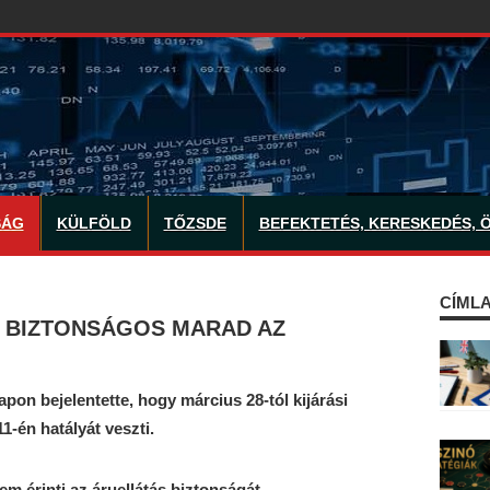
SÁG
KÜLFÖLD
TŐZSDE
BEFEKTETÉS, KERESKEDÉS, 
CÍMLA
– BIZTONSÁGOS MARAD AZ
pon bejelentette, hogy március 28-tól kijárási
11-én hatályát veszti.
 érinti az áruellátás biztonságát.