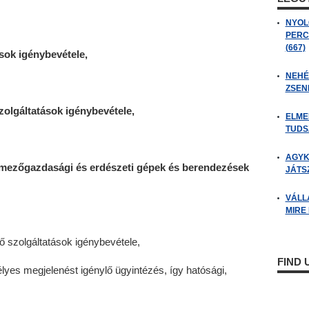
NYOL
PERC
(667)
sok igénybevétele,
NEHÉZ
ZSENI
 szolgáltatások igénybevétele,
ELME
TUDSZ
AGYK
a mezőgazdasági és erdészeti gépek és berendezések
JÁTSZ
VÁLL
MIRE
 szolgáltatások igénybevétele,
FIND
es megjelenést igénylő ügyintézés, így hatósági,