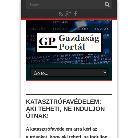
KATASZTRÓFAVÉDELEM:
AKI TEHETI, NE INDULJON
ÚTNAK!
A katasztrófavédelem arra kéri az
autósokat, hogy aki teheti, ne induljon