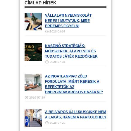
CÍMLAP HÍREK
VÁLLALATI NYELVISKOLÁT
KERES? MUTATJUK, MIRE
ÉRDEMES FIGYELNI
2026-08-07
KASZINÓ STRATÉGIÁK:
MÓDSZEREK, ALAPELVEK ÉS
TUDATOS JÁTÉK KEZDŐKNEK
2026-07-31
AZ INGATLANPIAC ZÖLD
FORDULATA: MIÉRT KERESIK A
BEFEKTETŐK AZ
ENERGIATAKARÉKOS HÁZAKAT?
2026-07-30
A BELVÁROS ÚJ LUXUSCIKKE NEM
A LAKÁS, HANEM A PARKOLÓHELY
2026-07-29