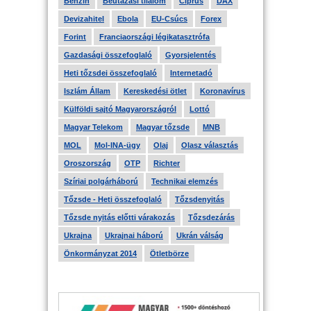
Benzin
Beutazási tilalom
Ciprus
DAX
Devizahitel
Ebola
EU-Csúcs
Forex
Forint
Franciaországi légikatasztrófa
Gazdasági összefoglaló
Gyorsjelentés
Heti tőzsdei összefoglaló
Internetadó
Iszlám Állam
Kereskedési ötlet
Koronavírus
Külföldi sajtó Magyarországról
Lottó
Magyar Telekom
Magyar tőzsde
MNB
MOL
Mol-INA-ügy
Olaj
Olasz választás
Oroszország
OTP
Richter
Szíriai polgárháború
Technikai elemzés
Tőzsde - Heti összefoglaló
Tőzsdenyitás
Tőzsde nyitás előtti várakozás
Tőzsdezárás
Ukrajna
Ukrajnai háború
Ukrán válság
Önkormányzat 2014
Ötletbörze