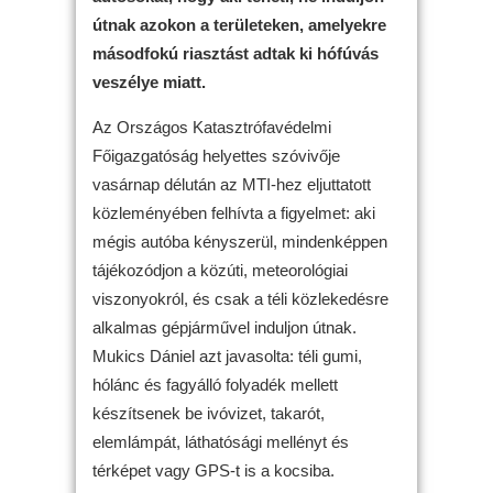
útnak azokon a területeken, amelyekre
másodfokú riasztást adtak ki hófúvás
veszélye miatt.
Az Országos Katasztrófavédelmi
Főigazgatóság helyettes szóvivője
vasárnap délután az MTI-hez eljuttatott
közleményében felhívta a figyelmet: aki
mégis autóba kényszerül, mindenképpen
tájékozódjon a közúti, meteorológiai
viszonyokról, és csak a téli közlekedésre
alkalmas gépjárművel induljon útnak.
Mukics Dániel azt javasolta: téli gumi,
hólánc és fagyálló folyadék mellett
készítsenek be ivóvizet, takarót,
elemlámpát, láthatósági mellényt és
térképet vagy GPS-t is a kocsiba.