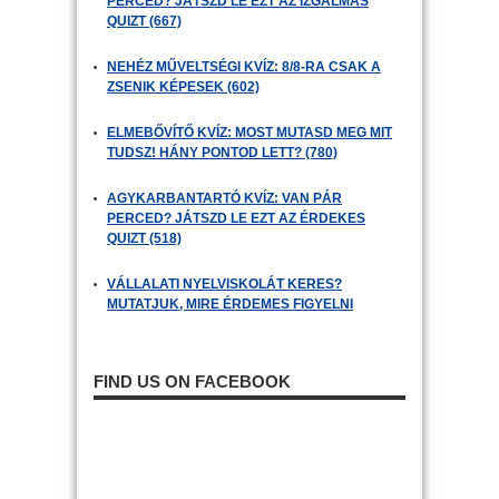
PERCED? JÁTSZD LE EZT AZ IZGALMAS
QUIZT (667)
NEHÉZ MŰVELTSÉGI KVÍZ: 8/8-RA CSAK A
ZSENIK KÉPESEK (602)
ELMEBŐVÍTŐ KVÍZ: MOST MUTASD MEG MIT
TUDSZ! HÁNY PONTOD LETT? (780)
AGYKARBANTARTÓ KVÍZ: VAN PÁR
PERCED? JÁTSZD LE EZT AZ ÉRDEKES
QUIZT (518)
VÁLLALATI NYELVISKOLÁT KERES?
MUTATJUK, MIRE ÉRDEMES FIGYELNI
FIND US ON FACEBOOK