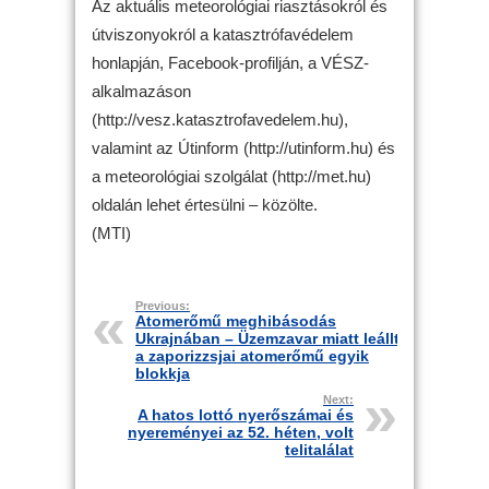
Az aktuális meteorológiai riasztásokról és
útviszonyokról a katasztrófavédelem
honlapján, Facebook-profilján, a VÉSZ-
alkalmazáson
(http://vesz.katasztrofavedelem.hu),
valamint az Útinform (http://utinform.hu) és
a meteorológiai szolgálat (http://met.hu)
oldalán lehet értesülni – közölte.
(MTI)
Previous:
Atomerőmű meghibásodás
Ukrajnában – Üzemzavar miatt leállt
a zaporizzsjai atomerőmű egyik
blokkja
Next:
A hatos lottó nyerőszámai és
nyereményei az 52. héten, volt
telitalálat