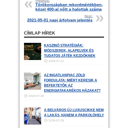
Previous:
Törökországban rekordmértékben,
közel 400-al nőtt a halottak száma
Next:
2021-05-01 napi árfolyam jelentés
CÍMLAP HÍREK
KASZINÓ STRATÉGIÁK:
MÓDSZEREK, ALAPELVEK ÉS
TUDATOS JÁTÉK KEZDŐKNEK
2026-07-31
AZ INGATLANPIAC ZÖLD
FORDULATA: MIÉRT KERESIK A
BEFEKTETŐK AZ
ENERGIATAKARÉKOS HÁZAKAT?
2026-07-30
A BELVÁROS ÚJ LUXUSCIKKE NEM
A LAKÁS, HANEM A PARKOLÓHELY
2026-07-29