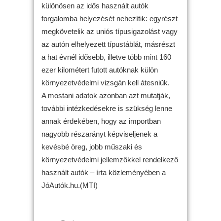
különösen az idős használt autók
forgalomba helyezését nehezítik: egyrészt
megkövetelik az uniós típusigazolást vagy
az autón elhelyezett típustáblát, másrészt
a hat évnél idősebb, illetve több mint 160
ezer kilométert futott autóknak külön
környezetvédelmi vizsgán kell átesniük.
A mostani adatok azonban azt mutatják,
további intézkedésekre is szükség lenne
annak érdekében, hogy az importban
nagyobb részarányt képviseljenek a
kevésbé öreg, jobb műszaki és
környezetvédelmi jellemzőkkel rendelkező
használt autók – írta közleményében a
JóAutók.hu.(MTI)