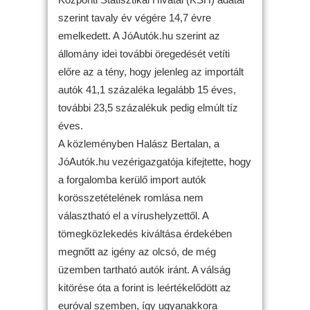
szerint tavaly év végére 14,7 évre
emelkedett. A JóAutók.hu szerint az
állomány idei további öregedését vetíti
előre az a tény, hogy jelenleg az importált
autók 41,1 százaléka legalább 15 éves,
további 23,5 százalékuk pedig elmúlt tíz
éves.
A közleményben Halász Bertalan, a
JóAutók.hu vezérigazgatója kifejtette, hogy
a forgalomba kerülő import autók
korösszetételének romlása nem
választható el a vírushelyzettől. A
tömegközlekedés kiváltása érdekében
megnőtt az igény az olcsó, de még
üzemben tartható autók iránt. A válság
kitörése óta a forint is leértékelődött az
euróval szemben, így ugyanakkora