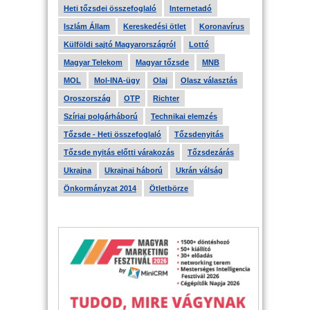
Heti tőzsdei összefoglaló
Internetadó
Iszlám Állam
Kereskedési ötlet
Koronavírus
Külföldi sajtó Magyarországról
Lottó
Magyar Telekom
Magyar tőzsde
MNB
MOL
Mol-INA-ügy
Olaj
Olasz választás
Oroszország
OTP
Richter
Szíriai polgárháború
Technikai elemzés
Tőzsde - Heti összefoglaló
Tőzsdenyitás
Tőzsde nyitás előtti várakozás
Tőzsdezárás
Ukrajna
Ukrajnai háború
Ukrán válság
Önkormányzat 2014
Ötletbörze