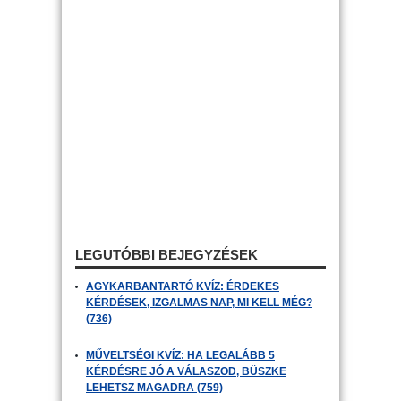
LEGUTÓBBI BEJEGYZÉSEK
AGYKARBANTARTÓ KVÍZ: ÉRDEKES
KÉRDÉSEK, IZGALMAS NAP, MI KELL MÉG?
(736)
MŰVELTSÉGI KVÍZ: HA LEGALÁBB 5
KÉRDÉSRE JÓ A VÁLASZOD, BÜSZKE
LEHETSZ MAGADRA (759)