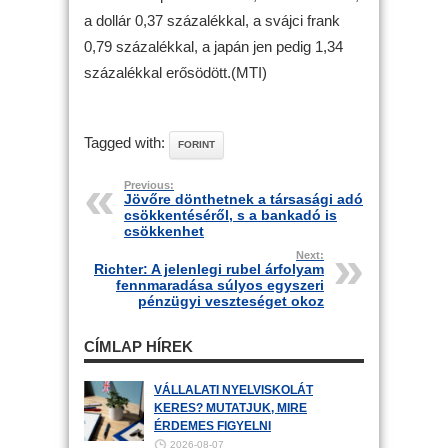
a dollár 0,37 százalékkal, a svájci frank
0,79 százalékkal, a japán jen pedig 1,34
százalékkal erősödött.(MTI)
Tagged with:
FORINT
Previous:
Jövőre dönthetnek a társasági adó
csökkentéséről, s a bankadó is
csökkenhet
Next:
Richter: A jelenlegi rubel árfolyam
fennmaradása súlyos egyszeri
pénzügyi veszteséget okoz
CÍMLAP HÍREK
VÁLLALATI NYELVISKOLÁT
KERES? MUTATJUK, MIRE
ÉRDEMES FIGYELNI
2026-08-07