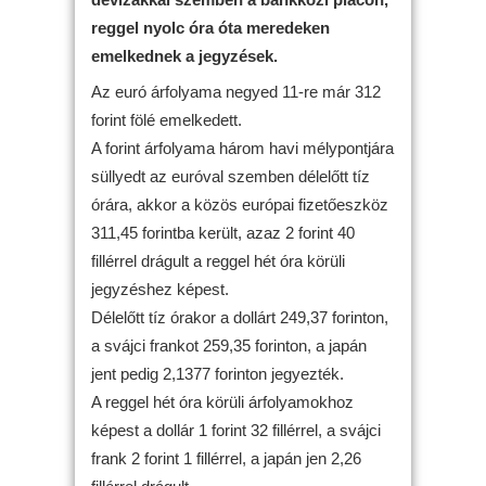
reggel nyolc óra óta meredeken
emelkednek a jegyzések.
Az euró árfolyama negyed 11-re már 312
forint fölé emelkedett.
A forint árfolyama három havi mélypontjára
süllyedt az euróval szemben délelőtt tíz
órára, akkor a közös európai fizetőeszköz
311,45 forintba került, azaz 2 forint 40
fillérrel drágult a reggel hét óra körüli
jegyzéshez képest.
Délelőtt tíz órakor a dollárt 249,37 forinton,
a svájci frankot 259,35 forinton, a japán
jent pedig 2,1377 forinton jegyezték.
A reggel hét óra körüli árfolyamokhoz
képest a dollár 1 forint 32 fillérrel, a svájci
frank 2 forint 1 fillérrel, a japán jen 2,26