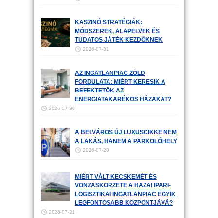
KASZINÓ STRATÉGIÁK:
MÓDSZEREK, ALAPELVEK ÉS
TUDATOS JÁTÉK KEZDŐKNEK
2026-07-31
AZ INGATLANPIAC ZÖLD
FORDULATA: MIÉRT KERESIK A
BEFEKTETŐK AZ
ENERGIATAKARÉKOS HÁZAKAT?
2026-07-30
A BELVÁROS ÚJ LUXUSCIKKE NEM
A LAKÁS, HANEM A PARKOLÓHELY
2026-07-29
MIÉRT VÁLT KECSKEMÉT ÉS
VONZÁSKÖRZETE A HAZAI IPARI-
LOGISZTIKAI INGATLANPIAC EGYIK
LEGFONTOSABB KÖZPONTJÁVÁ?
2026-07-21