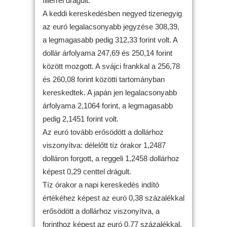
fillérrel drágult.
A keddi kereskedésben negyed tizenegyig
az euró legalacsonyabb jegyzése 308,39,
a legmagasabb pedig 312,33 forint volt. A
dollár árfolyama 247,69 és 250,14 forint
között mozgott. A svájci frankkal a 256,78
és 260,08 forint közötti tartományban
kereskedtek. A japán jen legalacsonyabb
árfolyama 2,1064 forint, a legmagasabb
pedig 2,1451 forint volt.
Az euró tovább erősödött a dollárhoz
viszonyítva: délelőtt tíz órakor 1,2487
dolláron forgott, a reggeli 1,2458 dollárhoz
képest 0,29 centtel drágult.
Tíz órakor a napi kereskedés indító
értékéhez képest az euró 0,38 százalékkal
erősödött a dollárhoz viszonyítva, a
forinthoz képest az euró 0,77 százalékkal,