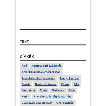
TEXT
CÍMKÉK
Adó
Amerikai elnökválasztás
Amerikai gyorsjelentési szezon
Amerikai költségvetési vita
Arany elemzése
Benzin
Beutazási tilalom
Ciprus
DAX
Devizahitel
Ebola
EU-Csúcs
Forex
Forint
Franciaországi légikatasztrófa
Gazdasági összefoglaló
Gyorsjelentés