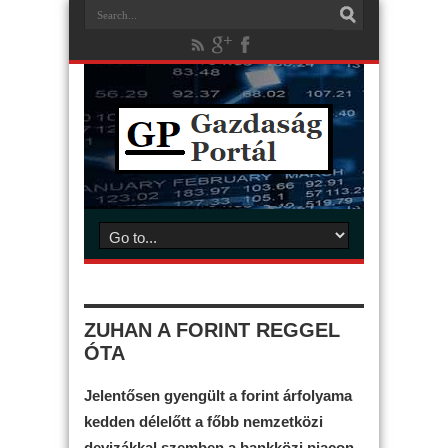
ZUHAN A FORINT REGGEL
ÓTA
Jelentősen gyengült a forint árfolyama
kedden délelőtt a főbb nemzetközi
devizákkal szemben a bankközi piacon,