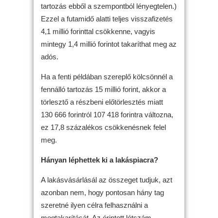
tartozás ebből a szempontból lényegtelen.)
Ezzel a futamidő alatti teljes visszafizetés
4,1 millió forinttal csökkenne, vagyis
mintegy 1,4 millió forintot takaríthat meg az
adós.
Ha a fenti példában szereplő kölcsönnél a
fennálló tartozás 15 millió forint, akkor a
törlesztő a részbeni előtörlesztés miatt
130 666 forintról 107 418 forintra változna,
ez 17,8 százalékos csökkenésnek felel
meg.
Hányan léphettek ki a lakáspiacra?
A lakásvásárlásál az összeget tudjuk, azt
azonban nem, hogy pontosan hány tag
szeretné ilyen célra felhasználni a
megtakarítását. Az érintett létszám