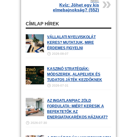
Next:
Kvíz: Jöhet egy kis
elmebajnokság? (552)
CÍMLAP HÍREK
VÁLLALATI NYELVISKOLÁT
KERES? MUTATJUK, MIRE
ÉRDEMES FIGYELNI
2026-08-07
KASZINÓ STRATÉGIÁK:
MÓDSZEREK, ALAPELVEK ÉS
TUDATOS JÁTÉK KEZDŐKNEK
2026-07-31
AZ INGATLANPIAC ZÖLD
FORDULATA: MIÉRT KERESIK A
BEFEKTETŐK AZ
ENERGIATAKARÉKOS HÁZAKAT?
2026-07-30