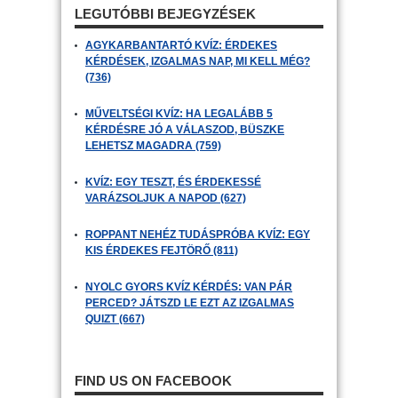
LEGUTÓBBI BEJEGYZÉSEK
AGYKARBANTARTÓ KVÍZ: ÉRDEKES
KÉRDÉSEK, IZGALMAS NAP, MI KELL MÉG?
(736)
MŰVELTSÉGI KVÍZ: HA LEGALÁBB 5
KÉRDÉSRE JÓ A VÁLASZOD, BÜSZKE
LEHETSZ MAGADRA (759)
KVÍZ: EGY TESZT, ÉS ÉRDEKESSÉ
VARÁZSOLJUK A NAPOD (627)
ROPPANT NEHÉZ TUDÁSPRÓBA KVÍZ: EGY
KIS ÉRDEKES FEJTÖRŐ (811)
NYOLC GYORS KVÍZ KÉRDÉS: VAN PÁR
PERCED? JÁTSZD LE EZT AZ IZGALMAS
QUIZT (667)
FIND US ON FACEBOOK