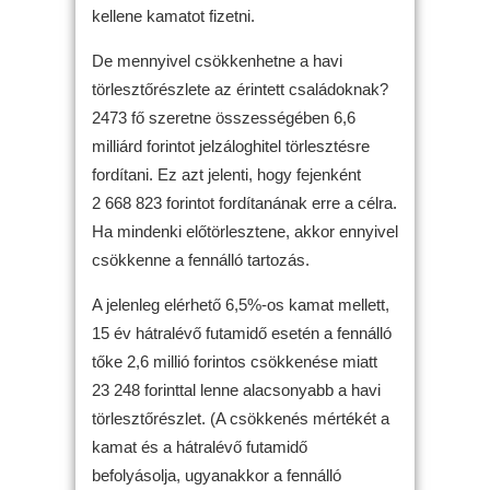
kellene kamatot fizetni.
De mennyivel csökkenhetne a havi
törlesztőrészlete az érintett családoknak?
2473 fő szeretne összességében 6,6
milliárd forintot jelzáloghitel törlesztésre
fordítani. Ez azt jelenti, hogy fejenként
2 668 823 forintot fordítanának erre a célra.
Ha mindenki előtörlesztene, akkor ennyivel
csökkenne a fennálló tartozás.
A jelenleg elérhető 6,5%-os kamat mellett,
15 év hátralévő futamidő esetén a fennálló
tőke 2,6 millió forintos csökkenése miatt
23 248 forinttal lenne alacsonyabb a havi
törlesztőrészlet. (A csökkenés mértékét a
kamat és a hátralévő futamidő
befolyásolja, ugyanakkor a fennálló