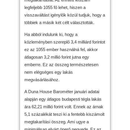
legfeljebb 1055 fő lehet, hiszen a
visszaváltást igénylők közül tudjuk, hogy a
többiek a másik két célt választották.
Ha abból indulunk ki, hogy a
közleményben szereplő 3,4 milliárd forintot
ez az 1055 ember használná fel, akkor
átlagosan 3,2 millió forint jutna egy
emberre. Ez az összeg természetesen
nem elégséges egy lakás
megvásárlásához.
A Duna House Barométer januári adatai
alapján egy átlagos budapesti tégla lakás
ára 62,21 millió forint volt. Ennek az árnak
5,1 százalékát teszi ki a fentebb kiszámolt
megtakarítási összeg. Ami ugye a
minimálisan elvárt önerő negyede. Ez az