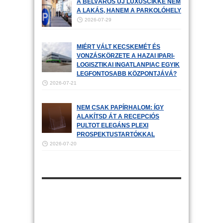
A BELVÁROS ÚJ LUXUSCIKKE NEM
A LAKÁS, HANEM A PARKOLÓHELY
2026-07-29
MIÉRT VÁLT KECSKEMÉT ÉS
VONZÁSKÖRZETE A HAZAI IPARI-
LOGISZTIKAI INGATLANPIAC EGYIK
LEGFONTOSABB KÖZPONTJÁVÁ?
2026-07-21
NEM CSAK PAPÍRHALOM: ÍGY
ALAKÍTSD ÁT A RECEPCIÓS
PULTOT ELEGÁNS PLEXI
PROSPEKTUSTARTÓKKAL
2026-07-20