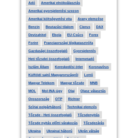
Adó
Amerikai elnökválasztás
Amerikai gyorsjelentési szezon
Amerikai költségvetési vita
Arany elemzése
Benzin
Beutazási tilalom
Ciprus
DAX
Devizahitel
Ebola
EU-Csúcs
Forex
Forint
Franciaországi légikatasztrófa
Gazdasági összefoglaló
Gyorsjelentés
Heti tőzsdei összefoglaló
Internetadó
Iszlám Állam
Kereskedési ötlet
Koronavírus
Külföldi sajtó Magyarországról
Lottó
Magyar Telekom
Magyar tőzsde
MNB
MOL
Mol-INA-ügy
Olaj
Olasz választás
Oroszország
OTP
Richter
Szíriai polgárháború
Technikai elemzés
Tőzsde - Heti összefoglaló
Tőzsdenyitás
Tőzsde nyitás előtti várakozás
Tőzsdezárás
Ukrajna
Ukrajnai háború
Ukrán válság