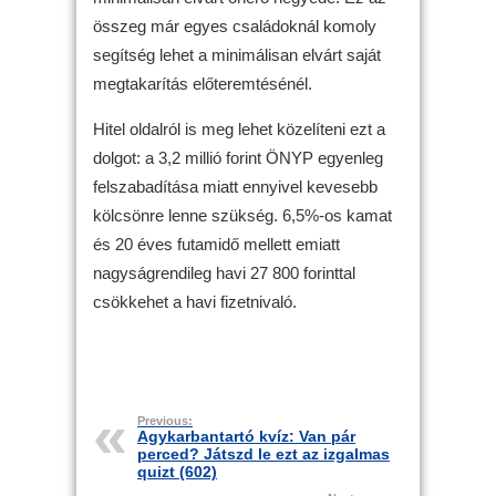
összeg már egyes családoknál komoly
segítség lehet a minimálisan elvárt saját
megtakarítás előteremtésénél.
Hitel oldalról is meg lehet közelíteni ezt a
dolgot: a 3,2 millió forint ÖNYP egyenleg
felszabadítása miatt ennyivel kevesebb
kölcsönre lenne szükség. 6,5%-os kamat
és 20 éves futamidő mellett emiatt
nagyságrendileg havi 27 800 forinttal
csökkehet a havi fizetnivaló.
Previous:
Agykarbantartó kvíz: Van pár
perced? Játszd le ezt az izgalmas
quizt (602)