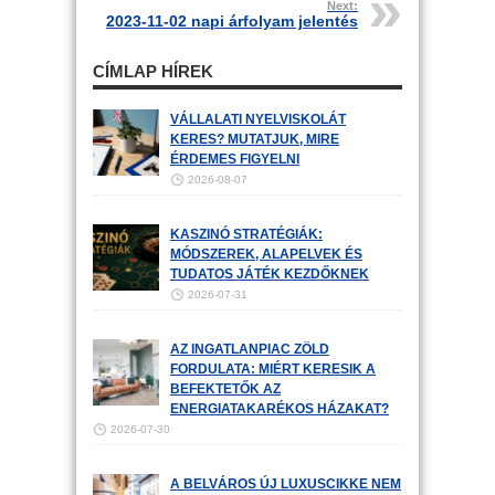
Next:
2023-11-02 napi árfolyam jelentés
CÍMLAP HÍREK
VÁLLALATI NYELVISKOLÁT
KERES? MUTATJUK, MIRE
ÉRDEMES FIGYELNI
2026-08-07
KASZINÓ STRATÉGIÁK:
MÓDSZEREK, ALAPELVEK ÉS
TUDATOS JÁTÉK KEZDŐKNEK
2026-07-31
AZ INGATLANPIAC ZÖLD
FORDULATA: MIÉRT KERESIK A
BEFEKTETŐK AZ
ENERGIATAKARÉKOS HÁZAKAT?
2026-07-30
A BELVÁROS ÚJ LUXUSCIKKE NEM