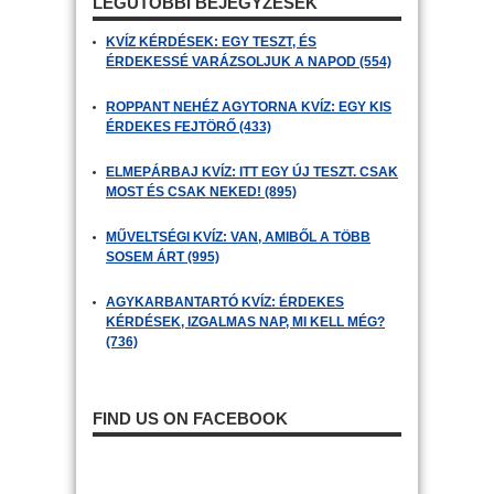
LEGUTÓBBI BEJEGYZÉSEK
KVÍZ KÉRDÉSEK: EGY TESZT, ÉS
ÉRDEKESSÉ VARÁZSOLJUK A NAPOD (554)
ROPPANT NEHÉZ AGYTORNA KVÍZ: EGY KIS
ÉRDEKES FEJTÖRŐ (433)
ELMEPÁRBAJ KVÍZ: ITT EGY ÚJ TESZT. CSAK
MOST ÉS CSAK NEKED! (895)
MŰVELTSÉGI KVÍZ: VAN, AMIBŐL A TÖBB
SOSEM ÁRT (995)
AGYKARBANTARTÓ KVÍZ: ÉRDEKES
KÉRDÉSEK, IZGALMAS NAP, MI KELL MÉG?
(736)
FIND US ON FACEBOOK