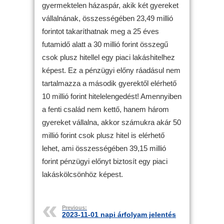
gyermektelen házaspár, akik két gyereket
vállalnának, összességében 23,49 millió
forintot takaríthatnak meg a 25 éves
futamidő alatt a 30 millió forint összegű
csok plusz hitellel egy piaci lakáshitelhez
képest. Ez a pénzügyi előny ráadásul nem
tartalmazza a második gyerektől elérhető
10 millió forint hitelelengedést! Amennyiben
a fenti család nem kettő, hanem három
gyereket vállalna, akkor számukra akár 50
millió forint csok plusz hitel is elérhető
lehet, ami összességében 39,15 millió
forint pénzügyi előnyt biztosít egy piaci
lakáskölcsönhöz képest.
Previous:
2023-11-01 napi árfolyam jelentés