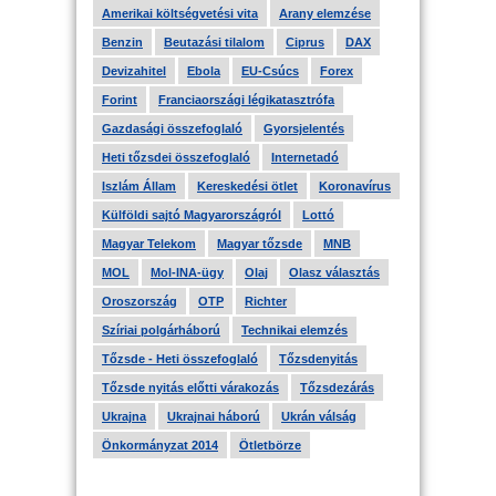
Amerikai költségvetési vita
Arany elemzése
Benzin
Beutazási tilalom
Ciprus
DAX
Devizahitel
Ebola
EU-Csúcs
Forex
Forint
Franciaországi légikatasztrófa
Gazdasági összefoglaló
Gyorsjelentés
Heti tőzsdei összefoglaló
Internetadó
Iszlám Állam
Kereskedési ötlet
Koronavírus
Külföldi sajtó Magyarországról
Lottó
Magyar Telekom
Magyar tőzsde
MNB
MOL
Mol-INA-ügy
Olaj
Olasz választás
Oroszország
OTP
Richter
Szíriai polgárháború
Technikai elemzés
Tőzsde - Heti összefoglaló
Tőzsdenyitás
Tőzsde nyitás előtti várakozás
Tőzsdezárás
Ukrajna
Ukrajnai háború
Ukrán válság
Önkormányzat 2014
Ötletbörze