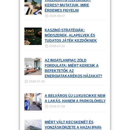
VÁLLALATI NYELVISKOLÁT
KERES? MUTATJUK, MIRE
ÉRDEMES FIGYELNI
2026-08-07
KASZINÓ STRATÉGIÁK:
MÓDSZEREK, ALAPELVEK ÉS
TUDATOS JÁTÉK KEZDŐKNEK
2026-07-31
AZ INGATLANPIAC ZÖLD
FORDULATA: MIÉRT KERESIK A
BEFEKTETŐK AZ
ENERGIATAKARÉKOS HÁZAKAT?
2026-07-30
A BELVÁROS ÚJ LUXUSCIKKE NEM
A LAKÁS, HANEM A PARKOLÓHELY
2026-07-29
MIÉRT VÁLT KECSKEMÉT ÉS
VONZÁSKÖRZETE A HAZAI IPARI-