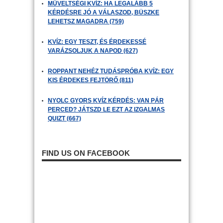
MŰVELTSÉGI KVÍZ: HA LEGALÁBB 5
KÉRDÉSRE JÓ A VÁLASZOD, BÜSZKE
LEHETSZ MAGADRA (759)
KVÍZ: EGY TESZT, ÉS ÉRDEKESSÉ
VARÁZSOLJUK A NAPOD (627)
ROPPANT NEHÉZ TUDÁSPRÓBA KVÍZ: EGY
KIS ÉRDEKES FEJTÖRŐ (811)
NYOLC GYORS KVÍZ KÉRDÉS: VAN PÁR
PERCED? JÁTSZD LE EZT AZ IZGALMAS
QUIZT (667)
FIND US ON FACEBOOK