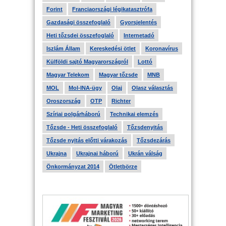
Forint
Franciaországi légikatasztrófa
Gazdasági összefoglaló
Gyorsjelentés
Heti tőzsdei összefoglaló
Internetadó
Iszlám Állam
Kereskedési ötlet
Koronavírus
Külföldi sajtó Magyarországról
Lottó
Magyar Telekom
Magyar tőzsde
MNB
MOL
Mol-INA-ügy
Olaj
Olasz választás
Oroszország
OTP
Richter
Szíriai polgárháború
Technikai elemzés
Tőzsde - Heti összefoglaló
Tőzsdenyitás
Tőzsde nyitás előtti várakozás
Tőzsdezárás
Ukrajna
Ukrajnai háború
Ukrán válság
Önkormányzat 2014
Ötletbörze