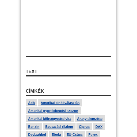
TEXT
CÍMKÉK
Adó
Amerikai elnökválasztás
Amerikai gyorsjelentési szezon
Amerikai költségvetési vita
Arany elemzése
Benzin
Beutazási tilalom
Ciprus
DAX
Devizahitel
Ebola
EU-Csúcs
Forex