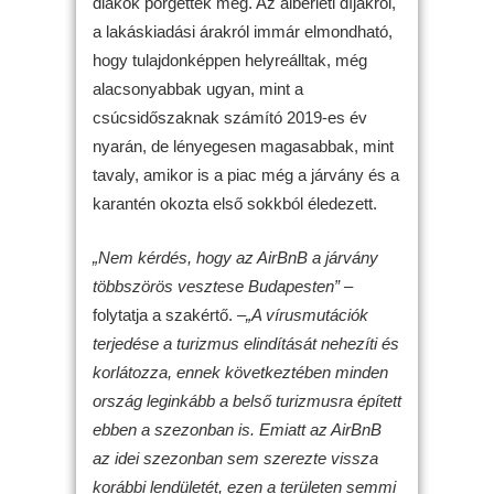
diákok pörgettek meg. Az albérleti díjakról,
a lakáskiadási árakról immár elmondható,
hogy tulajdonképpen helyreálltak, még
alacsonyabbak ugyan, mint a
csúcsidőszaknak számító 2019-es év
nyarán, de lényegesen magasabbak, mint
tavaly, amikor is a piac még a járvány és a
karantén okozta első sokkból éledezett.
„Nem kérdés, hogy az AirBnB a járvány
többszörös vesztese Budapesten”
–
folytatja a szakértő.
–„A vírusmutációk
terjedése a turizmus elindítását nehezíti és
korlátozza, ennek következtében minden
ország leginkább a belső turizmusra épített
ebben a szezonban is. Emiatt az AirBnB
az idei szezonban sem szerezte vissza
korábbi lendületét, ezen a területen semmi