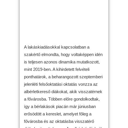
A lakáskiadásokkal kapcsolatban a
szakértő elmondta, hogy voltaképpen idén
is teljesen azonos dinamika mutatkozott,
mint 2019-ben. A kihirdetett felvételi
ponthatárok, a beharangozott szeptemberi
jelenléti felsőoktatási oktatás vonzza az
albérletkereső diákokat, akik visszatérnek
a fővárosba. Többen előre gondolkodtak,
így a bérlakások piacán már júniusban
erősödött a kereslet, amelyet főleg a
fővárosba és az oktatásba visszatérő