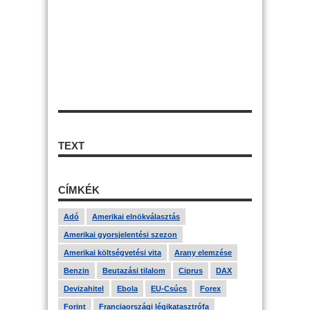
TEXT
CÍMKÉK
Adó
Amerikai elnökválasztás
Amerikai gyorsjelentési szezon
Amerikai költségvetési vita
Arany elemzése
Benzin
Beutazási tilalom
Ciprus
DAX
Devizahitel
Ebola
EU-Csúcs
Forex
Forint
Franciaországi légikatasztrófa