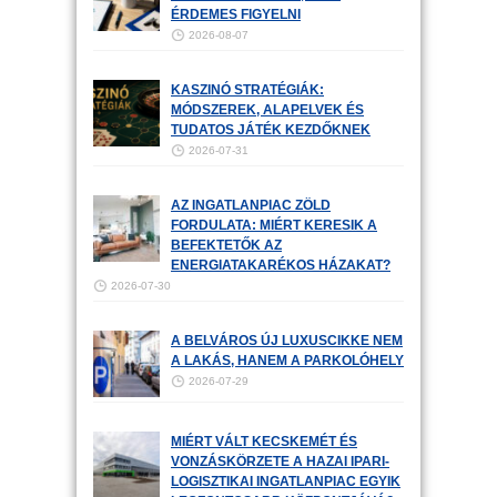
ÉRDEMES FIGYELNI
2026-08-07
KASZINÓ STRATÉGIÁK:
MÓDSZEREK, ALAPELVEK ÉS
TUDATOS JÁTÉK KEZDŐKNEK
2026-07-31
AZ INGATLANPIAC ZÖLD
FORDULATA: MIÉRT KERESIK A
BEFEKTETŐK AZ
ENERGIATAKARÉKOS HÁZAKAT?
2026-07-30
A BELVÁROS ÚJ LUXUSCIKKE NEM
A LAKÁS, HANEM A PARKOLÓHELY
2026-07-29
MIÉRT VÁLT KECSKEMÉT ÉS
VONZÁSKÖRZETE A HAZAI IPARI-
LOGISZTIKAI INGATLANPIAC EGYIK