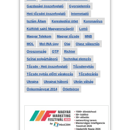
Gazdasági összefoglaló
Gyorsjelentés
Heti tőzsdei összefoglaló
Internetadó
Iszlám Állam
Kereskedési ötlet
Koronavírus
Külföldi sajtó Magyarországról
Lottó
Magyar Telekom
Magyar tőzsde
MNB
MOL
Mol-INA-ügy
Olaj
Olasz választás
Oroszország
OTP
Richter
Szíriai polgárháború
Technikai elemzés
Tőzsde - Heti összefoglaló
Tőzsdenyitás
Tőzsde nyitás előtti várakozás
Tőzsdezárás
Ukrajna
Ukrajnai háború
Ukrán válság
Önkormányzat 2014
Ötletbörze