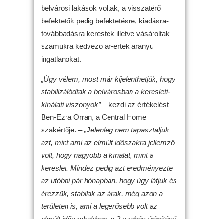
belvárosi lakások voltak, a visszatérő
befektetők pedig befektetésre, kiadásra-
továbbadásra kerestek illetve vásároltak
számukra kedvező ár-érték arányú
ingatlanokat.
„Úgy vélem, most már kijelenthetjük, hogy
stabilizálódtak a belvárosban a keresleti-
kínálati viszonyok”
– kezdi az értékelést
Ben-Ezra Orran, a Central Home
szakértője. –
„Jelenleg nem tapasztaljuk
azt, mint ami az elmúlt időszakra jellemző
volt, hogy nagyobb a kínálat, mint a
kereslet. Mindez pedig azt eredményezte
az utóbbi pár hónapban, hogy úgy látjuk és
érezzük, stabilak az árak, még azon a
területen is, ami a legerősebb volt az
elmúlt időszakokban, a 2 szobás újépítésű