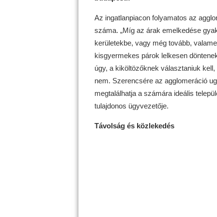
Az ingatlanpiacon folyamatos az agglo
száma. „Míg az árak emelkedése gyakra
kerületekbe, vagy még tovább, valamel
kisgyermekes párok lelkesen döntenek
úgy, a kiköltözőknek választaniuk kell
nem. Szerencsére az agglomeráció ugya
megtalálhatja a számára ideális települ
tulajdonos ügyvezetője.
Távolság és közlekedés