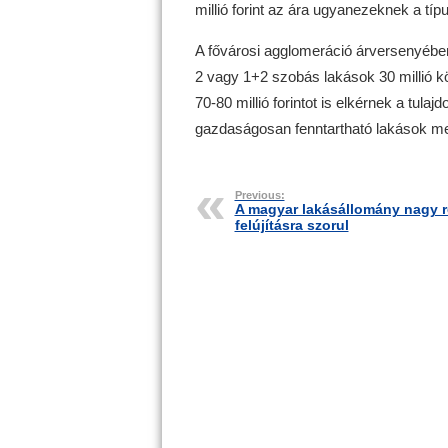
millió forint az ára ugyanezeknek a típ
A fővárosi agglomeráció árversenyébe
2 vagy 1+2 szobás lakások 30 millió kö
70-80 millió forintot is elkérnek a tulaj
gazdaságosan fenntartható lakások mely
Previous:
A magyar lakásállomány nagy 
felújításra szorul