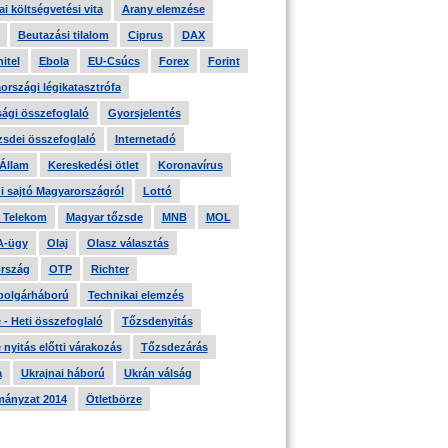
i költségvetési vita
Arany elemzése
Beutazási tilalom
Ciprus
DAX
itel
Ebola
EU-Csúcs
Forex
Forint
országi légikatasztrófa
ági összefoglaló
Gyorsjelentés
zsdei összefoglaló
Internetadó
 Állam
Kereskedési ötlet
Koronavírus
i sajtó Magyarországról
Lottó
 Telekom
Magyar tőzsde
MNB
MOL
A-ügy
Olaj
Olasz választás
rszág
OTP
Richter
 polgárháború
Technikai elemzés
- Heti összefoglaló
Tőzsdenyitás
nyitás előtti várakozás
Tőzsdezárás
a
Ukrajnai háború
Ukrán válság
ányzat 2014
Ötletbörze