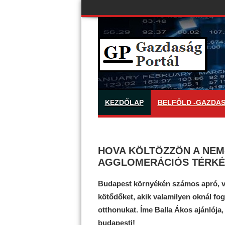
KEZDŐLAP
BELFÖLD -GAZDA
HOVA KÖLTÖZZÖN A NEM
AGGLOMERÁCIÓS TÉRKÉ
Budapest környékén számos apró, va
kötődőket, akik valamilyen oknál fo
otthonukat. Íme Balla Ákos ajánlója
budapesti!