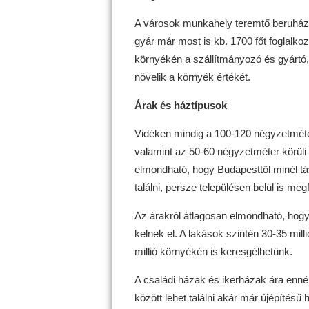
A városok munkahely teremtő beruházá
gyár már most is kb. 1700 főt foglalko
környékén a szállítmányozó és gyártó, 
növelik a környék értékét.
Árak és háztípusok
Vidéken mindig a 100-120 négyzetméte
valamint az 50-60 négyzetméter körüli
elmondható, hogy Budapesttől minél tá
találni, persze településen belül is me
Az árakról átlagosan elmondható, hogy a
kelnek el. A lakások szintén 30-35 mil
millió környékén is keresgélhetünk.
A családi házak és ikerházak ára enné
között lehet találni akár már újépítésű