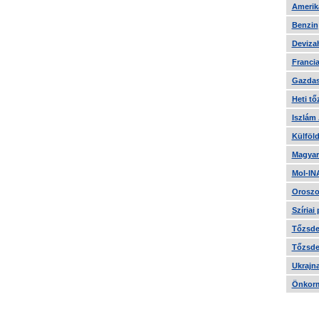
Amerika
Benzin
Devizah
Francia
Gazdas
Heti tő
Iszlám
Külföld
Magyar
Mol-IN
Oroszo
Szíriai
Tőzsde 
Tőzsde 
Ukrajn
Önkorm