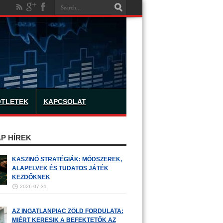
ÖTLETEK
KAPCSOLAT
P HÍREK
KASZINÓ STRATÉGIÁK: MÓDSZEREK,
ALAPELVEK ÉS TUDATOS JÁTÉK
KEZDŐKNEK
2026-07-31
AZ INGATLANPIAC ZÖLD FORDULATA:
MIÉRT KERESIK A BEFEKTETŐK AZ