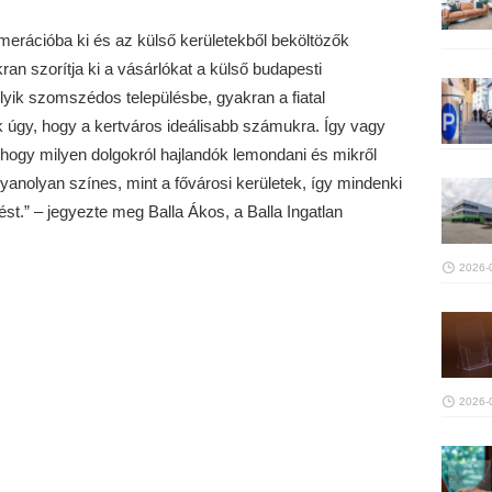
merációba ki és az külső kerületekből beköltözők
n szorítja ki a vásárlókat a külső budapesti
yik szomszédos településbe, gyakran a fiatal
 úgy, hogy a kertváros ideálisabb számukra. Így vagy
, hogy milyen dolgokról hajlandók lemondani és mikről
nolyan színes, mint a fővárosi kerületek, így mindenki
ést.” – jegyezte meg Balla Ákos, a Balla Ingatlan
2026-
2026-