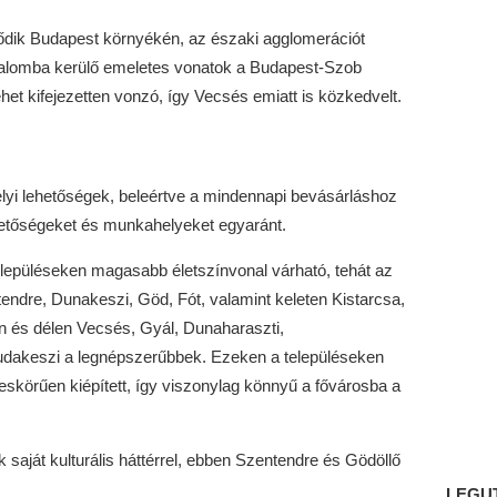
lődik Budapest környékén, az északi agglomerációt
galomba kerülő emeletes vonatok a Budapest-Szob
het kifejezetten vonzó, így Vecsés emiatt is közkedvelt.
lyi lehetőségek, beleértve a mindennapi bevásárláshoz
hetőségeket és munkahelyeket egyaránt.
lepüléseken magasabb életszínvonal várható, tehát az
endre, Dunakeszi, Göd, Fót, valamint keleten Kistarcsa,
n és délen Vecsés, Gyál, Dunaharaszti,
udakeszi a legnépszerűbbek. Ezeken a településeken
skörűen kiépített, így viszonylag könnyű a fővárosba a
 saját kulturális háttérrel, ebben Szentendre és Gödöllő
LEGU