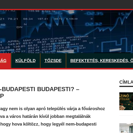
SÁG
KÜLFÖLD
TŐZSDE
BEFEKTETÉS, KERESKEDÉS, 
CÍMLA
-BUDAPESTI BUDAPESTI? –
P
gy nem is olyan apró település várja a fővároshoz
gva a város határán kívül jobban megtalálnák
, hogy hova költözz, hogy legyél nem-budapesti