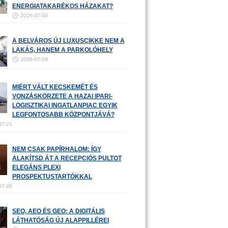
ENERGIATAKARÉKOS HÁZAKAT?
2026-07-30
A BELVÁROS ÚJ LUXUSCIKKE NEM A
LAKÁS, HANEM A PARKOLÓHELY
2026-07-29
MIÉRT VÁLT KECSKEMÉT ÉS
VONZÁSKÖRZETE A HAZAI IPARI-
LOGISZTIKAI INGATLANPIAC EGYIK
LEGFONTOSABB KÖZPONTJÁVÁ?
07-21
NEM CSAK PAPÍRHALOM: ÍGY
ALAKÍTSD ÁT A RECEPCIÓS PULTOT
ELEGÁNS PLEXI
PROSPEKTUSTARTÓKKAL
07-20
SEO, AEO ÉS GEO: A DIGITÁLIS
LÁTHATÓSÁG ÚJ ALAPPILLÉREI