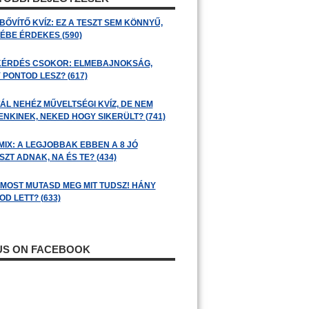
BŐVÍTŐ KVÍZ: EZ A TESZT SEM KÖNNYŰ,
ÉBE ÉRDEKES (590)
KÉRDÉS CSOKOR: ELMEBAJNOKSÁG,
 PONTOD LESZ? (617)
ÁL NEHÉZ MŰVELTSÉGI KVÍZ, DE NEM
ENKINEK, NEKED HOGY SIKERÜLT? (741)
MIX: A LEGJOBBAK EBBEN A 8 JÓ
ZT ADNAK, NA ÉS TE? (434)
: MOST MUTASD MEG MIT TUDSZ! HÁNY
D LETT? (633)
 US ON FACEBOOK