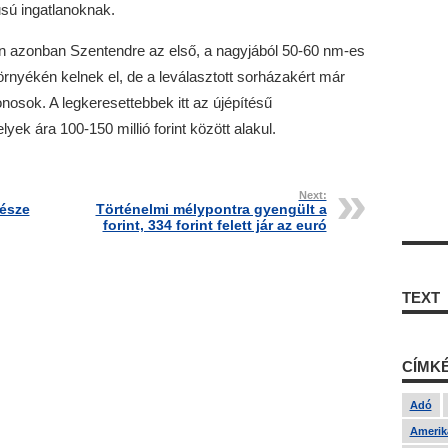
usú ingatlanoknak.
n azonban Szentendre az első, a nagyjából 50-60 nm-es
rnyékén kelnek el, de a leválasztott sorházakért már
donosok. A legkeresettebbek itt az újépítésű
ek ára 100-150 millió forint között alakul.
Next:
része
Történelmi mélypontra gyengült a
forint, 334 forint felett jár az euró
TEXT
CÍMK
Adó
Amerika