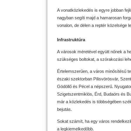
A vonatközlekedés is egyre jobban fej
nagyban segíti majd a hamarosan for
vonalon, de délen a reptér közelsége le
Infrastruktúra
A városok méretével együtt nőnek a he
szükséges boltokat, a szórakozási le
Értelemszerűen, a város minősítésű te
északi szektorban Pilisvörösvár, Szent
Gödöllő és Pécel a népszerű. Nyugato
Szigetszentmiklós, Érd, Budaörs és B
már a közlekedés is többségében széle
bejutás.
Sokat számít, ha egy város rendelkezik
a legkiemelkedőbb.