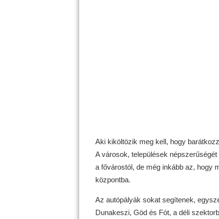
Aki kiköltözik meg kell, hogy barátko
A városok, települések népszerűségét
a fővárostól, de még inkább az, hogy m
központba.
Az autópályák sokat segítenek, egysze
Dunakeszi, Göd és Fót, a déli szektor