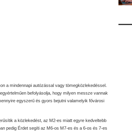
zzon a mindennapi autózással vagy tömegközlekedéssel.
 egyértelműen befolyásolja, hogy milyen messze vannak
ennyire egyszerű és gyors bejutni valamelyik fővárosi
rűsítik a közlekedést, az M2-es miatt egyre kedveltebb
ban pedig Érdet segíti az M6-os M7-es és a 6-os és 7-es