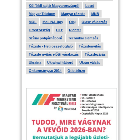
Külföldi sajtó Magyarországról
Lottó
Magyar Telekom
Magyar tőzsde
MNB
MOL
Mol-INA-ügy
Olaj
Olasz választás
Oroszország
OTP
Richter
Szíriai polgárháború
Technikai elemzés
Tőzsde - Heti összefoglaló
Tőzsdenyitás
Tőzsde nyitás előtti várakozás
Tőzsdezárás
Ukrajna
Ukrajnai háború
Ukrán válság
Önkormányzat 2014
Ötletbörze