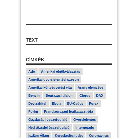
TEXT
CÍMKÉK
Adó
Amerikai elnökválasztás
Amerikai gyorsjelentési szezon
Amerikai költségvetési vita
Arany elemzése
Benzin
Beutazási tilalom
Ciprus
DAX
Devizahitel
Ebola
EU-Csúcs
Forex
Forint
Franciaországi légikatasztrófa
Gazdasági összefoglaló
Gyorsjelentés
Heti tőzsdei összefoglaló
Internetadó
Iszlám Állam
Kereskedési ötlet
Koronavírus