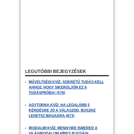
LEGUTÓBBI BEJEGYZÉSEK
MŰVELTSÉGI KVÍZ: SOKRÉTŰ TUDÁS KELL
AHHOZ, HOGY SIKERÜLJÖN EZ A
TUDÁSPRÓBA! (578)
AGYTORNA KVÍZ: HA LEGALÁBB 5
KÉRDÉSRE JÓ A VÁLASZOD, BÜSZKE
LEHETSZ MAGADRA (873)
IRODALMI KVÍZ: MENNYIRE ISMERED A
VILÁGIRODALOM HÍRES IFJÚSÁGI