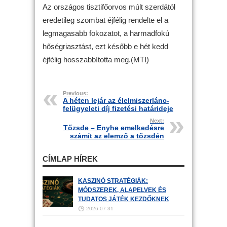
Az országos tisztifőorvos múlt szerdától
eredetileg szombat éjfélig rendelte el a
legmagasabb fokozatot, a harmadfokú
hőségriasztást, ezt később e hét kedd
éjfélig hosszabbította meg.(MTI)
Previous:
A héten lejár az élelmiszerlánc-
felügyeleti díj fizetési határideje
Next:
Tőzsde – Enyhe emelkedésre
számít az elemző a tőzsdén
CÍMLAP HÍREK
KASZINÓ STRATÉGIÁK:
MÓDSZEREK, ALAPELVEK ÉS
TUDATOS JÁTÉK KEZDŐKNEK
2026-07-31