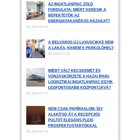
AZ INGATLANPIAC ZÖLD
FORDULATA: MIÉRT KERESIK A
BEFEKTETŐK AZ
ENERGIATAKARÉKOS HÁZAKAT?
2026-07-30
A BELVÁROS ÚJ LUXUSCIKKE NEM
A LAKÁS, HANEM A PARKOLÓHELY
2026-07-29
MIÉRT VÁLT KECSKEMÉT ÉS
VONZÁSKÖRZETE A HAZAI IPARI-
LOGISZTIKAI INGATLANPIAC EGYIK
LEGFONTOSABB KÖZPONTJÁVÁ?
2026-07-21
NEM CSAK PAPÍRHALOM: ÍGY
ALAKÍTSD ÁT A RECEPCIÓS
PULTOT ELEGÁNS PLEXI
PROSPEKTUSTARTÓKKAL
2026-07-20