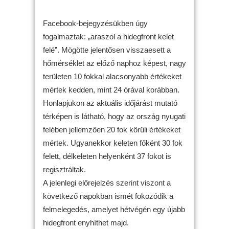
Facebook-bejegyzésükben úgy
fogalmaztak: „araszol a hidegfront kelet
felé”. Mögötte jelentősen visszaesett a
hőmérséklet az előző naphoz képest, nagy
területen 10 fokkal alacsonyabb értékeket
mértek kedden, mint 24 órával korábban.
Honlapjukon az aktuális időjárást mutató
térképen is látható, hogy az ország nyugati
felében jellemzően 20 fok körüli értékeket
mértek. Ugyanekkor keleten főként 30 fok
felett, délkeleten helyenként 37 fokot is
regisztráltak.
A jelenlegi előrejelzés szerint viszont a
következő napokban ismét fokozódik a
felmelegedés, amelyet hétvégén egy újabb
hidegfront enyhíthet majd.