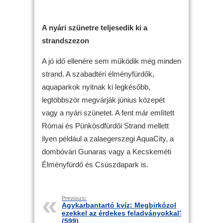
A nyári szünetre teljesedik ki a
strandszezon
A jó idő ellenére sem működik még minden
strand. A szabadtéri élményfürdők,
aquaparkok nyitnak ki legkésőbb,
legtöbbször megvárják június közepét
vagy a nyári szünetet. A fent már említett
Római és Pünkösdfürdői Strand mellett
ilyen például a zalaegerszegi AquaCity, a
dombóvári Gunaras vagy a Kecskeméti
Élményfürdő és Csúszdapark is.
Previous:
Agykarbantartó kvíz: Megbirkózol
ezekkel az érdekes feladványokkal?
(599)