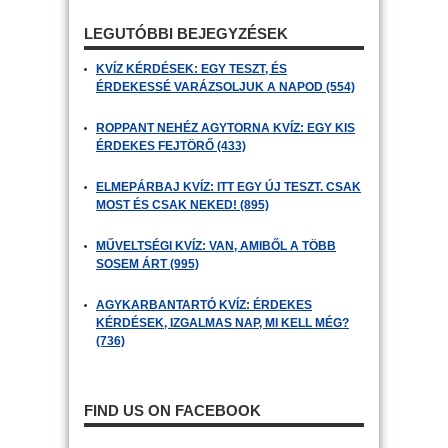
LEGUTÓBBI BEJEGYZÉSEK
KVÍZ KÉRDÉSEK: EGY TESZT, ÉS
ÉRDEKESSÉ VARÁZSOLJUK A NAPOD (554)
ROPPANT NEHÉZ AGYTORNA KVÍZ: EGY KIS
ÉRDEKES FEJTÖRŐ (433)
ELMEPÁRBAJ KVÍZ: ITT EGY ÚJ TESZT. CSAK
MOST ÉS CSAK NEKED! (895)
MŰVELTSÉGI KVÍZ: VAN, AMIBŐL A TÖBB
SOSEM ÁRT (995)
AGYKARBANTARTÓ KVÍZ: ÉRDEKES
KÉRDÉSEK, IZGALMAS NAP, MI KELL MÉG?
(736)
FIND US ON FACEBOOK