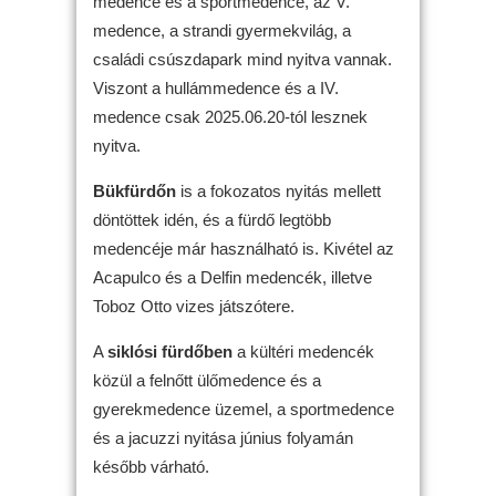
medence és a sportmedence, az V.
medence, a strandi gyermekvilág, a
családi csúszdapark mind nyitva vannak.
Viszont a hullámmedence és a IV.
medence csak 2025.06.20-tól lesznek
nyitva.
Bükfürdőn
is a fokozatos nyitás mellett
döntöttek idén, és a fürdő legtöbb
medencéje már használható is. Kivétel az
Acapulco és a Delfin medencék, illetve
Toboz Otto vizes játszótere.
A
siklósi fürdőben
a kültéri medencék
közül a felnőtt ülőmedence és a
gyerekmedence üzemel, a sportmedence
és a jacuzzi nyitása június folyamán
később várható.