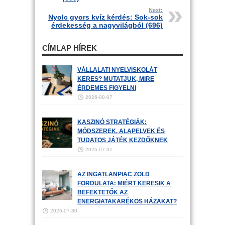
Next:
Nyolc gyors kvíz kérdés: Sok-sok
érdekesség a nagyvilágból (696)
CÍMLAP HÍREK
VÁLLALATI NYELVISKOLÁT
KERES? MUTATJUK, MIRE
ÉRDEMES FIGYELNI
2026-08-07
KASZINÓ STRATÉGIÁK:
MÓDSZEREK, ALAPELVEK ÉS
TUDATOS JÁTÉK KEZDŐKNEK
2026-07-31
AZ INGATLANPIAC ZÖLD
FORDULATA: MIÉRT KERESIK A
BEFEKTETŐK AZ
ENERGIATAKARÉKOS HÁZAKAT?
2026-07-30