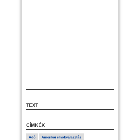
TEXT
CÍMKÉK
Adó
Amerikai elnökválasztás