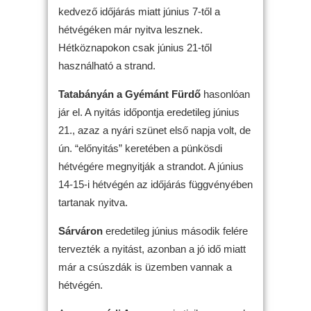
kedvező időjárás miatt június 7-től a
hétvégéken már nyitva lesznek.
Hétköznapokon csak június 21-től
használható a strand.
Tatabányán a Gyémánt Fürdő
hasonlóan
jár el. A nyitás időpontja eredetileg június
21., azaz a nyári szünet első napja volt, de
ún. “előnyitás” keretében a pünkösdi
hétvégére megnyitják a strandot. A június
14-15-i hétvégén az időjárás függvényében
tartanak nyitva.
Sárváron
eredetileg június második felére
tervezték a nyitást, azonban a jó idő miatt
már a csúszdák is üzemben vannak a
hétvégén.