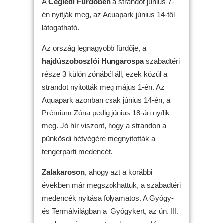
A
Ceglédi Fürdőben
a strandot június 7-
én nyitják meg, az Aquapark június 14-től
látogatható.
Az ország legnagyobb fürdője, a
hajdúszoboszlói Hungarospa
szabadtéri
része 3 külön zónából áll, ezek közül a
strandot nyitották meg május 1-én. Az
Aquapark azonban csak június 14-én, a
Prémium Zóna pedig június 18-án nyílik
meg. Jó hír viszont, hogy a strandon a
pünkösdi hétvégére megnyitották a
tengerparti medencét.
Zalakaroson
, ahogy azt a korábbi
években már megszokhattuk, a szabadtéri
medencék nyitása folyamatos. A Gyógy-
és Termálvilágban a Gyógykert, az ún. III.