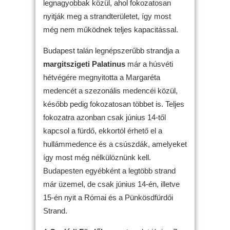
legnagyobbak közül, ahol fokozatosan
nyitják meg a strandterületet, így most
még nem működnek teljes kapacitással.
Budapest talán legnépszerűbb strandja a
margitszigeti Palatinus
már a húsvéti
hétvégére megnyitotta a Margaréta
medencét a szezonális medencéi közül,
később pedig fokozatosan többet is. Teljes
fokozatra azonban csak június 14-től
kapcsol a fürdő, ekkortól érhető el a
hullámmedence és a csúszdák, amelyeket
így most még nélkülöznünk kell.
Budapesten egyébként a legtöbb strand
már üzemel, de csak június 14-én, illetve
15-én nyit a Római és a Pünkösdfürdői
Strand.