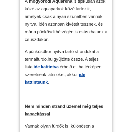
A
mogyoródi Aquarena
is tipikusan azok
közé az aquaparkok közé tartozik,
amelyek csak a nyári szünetben vannak
nyitva. Idén azonban kivételt tesznek, és
már a pünkösdi hétvégén is csúszhatunk a
csúszdákon.
A pünkösdkor nyitva tartó strandokat a
termalfurdo.hu gyűjtötte össze. A teljes
lista
ide kattintva
érhető el, ha térképen
szeretnénk látni őket, akkor
ide
kattintsunk
.
Nem minden strand üzemel még teljes
kapacitással
Vannak olyan fürdők is, különösen a