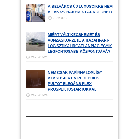
A BELVÁROS ÚJ LUXUSCIKKE NEM
A LAKÁS, HANEM A PARKOLÓHELY
2026-07-29
MIÉRT VÁLT KECSKEMÉT ÉS
VONZÁSKÖRZETE A HAZAI IPARI-
LOGISZTIKAI INGATLANPIAC EGYIK
LEGFONTOSABB KÖZPONTJÁVÁ?
2026-07-21
NEM CSAK PAPÍRHALOM: ÍGY
ALAKÍTSD ÁT A RECEPCIÓS
PULTOT ELEGÁNS PLEXI
PROSPEKTUSTARTÓKKAL
2026-07-20