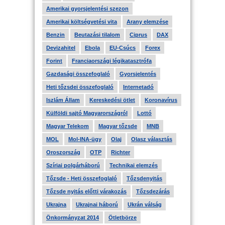
Amerikai gyorsjelentési szezon
Amerikai költségvetési vita
Arany elemzése
Benzin
Beutazási tilalom
Ciprus
DAX
Devizahitel
Ebola
EU-Csúcs
Forex
Forint
Franciaországi légikatasztrófa
Gazdasági összefoglaló
Gyorsjelentés
Heti tőzsdei összefoglaló
Internetadó
Iszlám Állam
Kereskedési ötlet
Koronavírus
Külföldi sajtó Magyarországról
Lottó
Magyar Telekom
Magyar tőzsde
MNB
MOL
Mol-INA-ügy
Olaj
Olasz választás
Oroszország
OTP
Richter
Szíriai polgárháború
Technikai elemzés
Tőzsde - Heti összefoglaló
Tőzsdenyitás
Tőzsde nyitás előtti várakozás
Tőzsdezárás
Ukrajna
Ukrajnai háború
Ukrán válság
Önkormányzat 2014
Ötletbörze