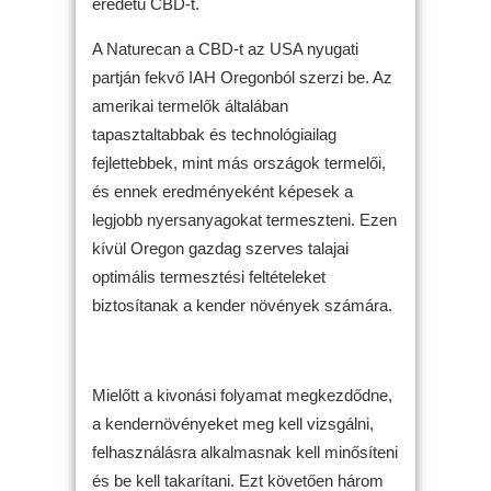
eredetű CBD-t.
A Naturecan a CBD-t az USA nyugati
partján fekvő IAH Oregonból szerzi be. Az
amerikai termelők általában
tapasztaltabbak és technológiailag
fejlettebbek, mint más országok termelői,
és ennek eredményeként képesek a
legjobb nyersanyagokat termeszteni. Ezen
kívül Oregon gazdag szerves talajai
optimális termesztési feltételeket
biztosítanak a kender növények számára.
Mielőtt a kivonási folyamat megkezdődne,
a kendernövényeket meg kell vizsgálni,
felhasználásra alkalmasnak kell minősíteni
és be kell takarítani. Ezt követően három