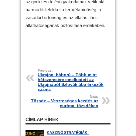
szigorú tesztelési gyakorlatnak vetik alá
harmadik felekkel a termékminőség, a
vásárlói biztonság és az ellátási lánc
átláthatóságának biztosítása érdekében.
Previous:
Ukrajnai háború – Több mint
hétszeresére emelkedett az
Ukrajnából Szlovákiába érkezők
száma
Next:
Tőzsde – Veszteséges kezdés az
európai tőzsdéken
CÍMLAP HÍREK
KASZINÓ STRATÉGIÁK: