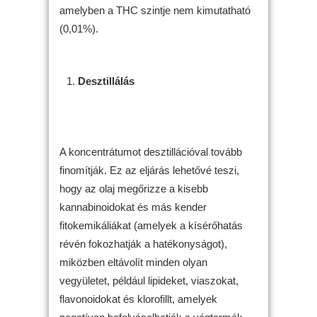
amelyben a THC szintje nem kimutatható
(0,01%).
Desztillálás
A koncentrátumot desztillációval tovább
finomítják. Ez az eljárás lehetővé teszi,
hogy az olaj megőrizze a kisebb
kannabinoidokat és más kender
fitokemikáliákat (amelyek a kísérőhatás
révén fokozhatják a hatékonyságot),
miközben eltávolít minden olyan
vegyületet, például lipideket, viaszokat,
flavonoidokat és klorofillt, amelyek