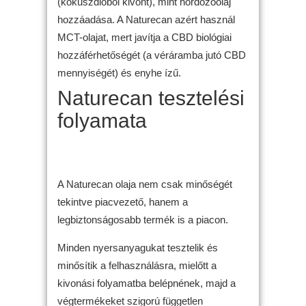
(kókuszdióból kivont), mint hordozóolaj
hozzáadása. A Naturecan azért használ
MCT-olajat, mert javítja a CBD biológiai
hozzáférhetőségét (a véráramba jutó CBD
mennyiségét) és enyhe ízű.
Naturecan tesztelési
folyamata
A Naturecan olaja nem csak minőségét
tekintve piacvezető, hanem a
legbiztonságosabb termék is a piacon.
Minden nyersanyagukat tesztelik és
minősítik a felhasználásra, mielőtt a
kivonási folyamatba belépnének, majd a
végtermékeket szigorú független