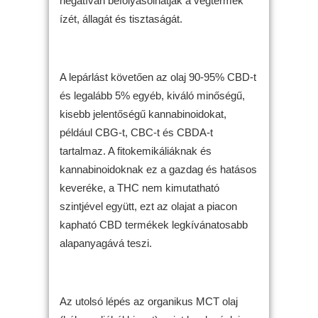
negatívan befolyásolhatják a végtermék
ízét, állagát és tisztaságát.
A lepárlást követően az olaj 90-95% CBD-t
és legalább 5% egyéb, kiváló minőségű,
kisebb jelentőségű kannabinoidokat,
például CBG-t, CBC-t és CBDA-t
tartalmaz. A fitokemikáliáknak és
kannabinoidoknak ez a gazdag és hatásos
keveréke, a THC nem kimutatható
szintjével együtt, ezt az olajat a piacon
kapható CBD termékek legkívánatosabb
alapanyagává teszi.
Az utolsó lépés az organikus MCT olaj