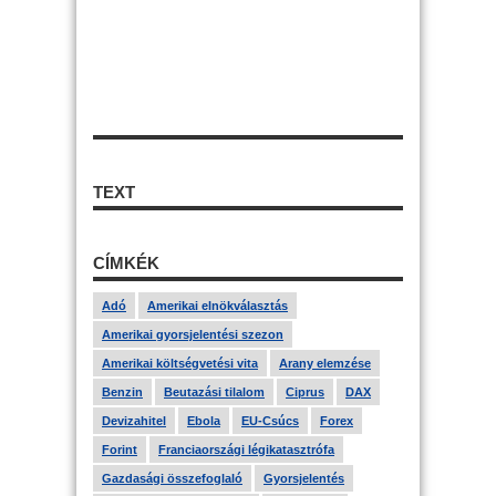
TEXT
CÍMKÉK
Adó
Amerikai elnökválasztás
Amerikai gyorsjelentési szezon
Amerikai költségvetési vita
Arany elemzése
Benzin
Beutazási tilalom
Ciprus
DAX
Devizahitel
Ebola
EU-Csúcs
Forex
Forint
Franciaországi légikatasztrófa
Gazdasági összefoglaló
Gyorsjelentés