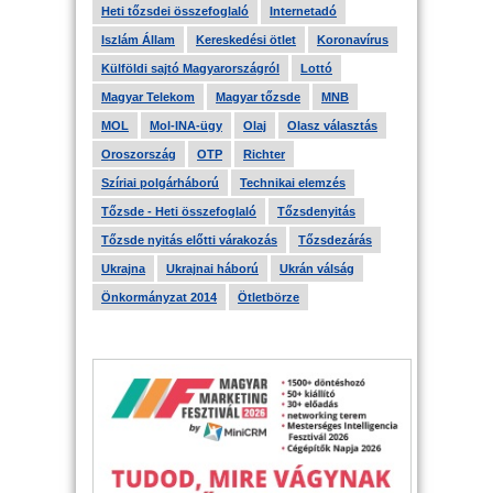
Heti tőzsdei összefoglaló
Internetadó
Iszlám Állam
Kereskedési ötlet
Koronavírus
Külföldi sajtó Magyarországról
Lottó
Magyar Telekom
Magyar tőzsde
MNB
MOL
Mol-INA-ügy
Olaj
Olasz választás
Oroszország
OTP
Richter
Szíriai polgárháború
Technikai elemzés
Tőzsde - Heti összefoglaló
Tőzsdenyitás
Tőzsde nyitás előtti várakozás
Tőzsdezárás
Ukrajna
Ukrajnai háború
Ukrán válság
Önkormányzat 2014
Ötletbörze