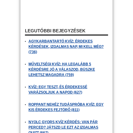
LEGUTÓBBI BEJEGYZÉSEK
AGYKARBANTARTÓ KVÍZ: ÉRDEKES
KÉRDÉSEK, IZGALMAS NAP, MI KELL MÉG?
(736)
MŰVELTSÉGI KVÍZ: HA LEGALÁBB 5
KÉRDÉSRE JÓ A VÁLASZOD, BÜSZKE
LEHETSZ MAGADRA (759)
KVÍZ: EGY TESZT, ÉS ÉRDEKESSÉ
VARÁZSOLJUK A NAPOD (627)
ROPPANT NEHÉZ TUDÁSPRÓBA KVÍZ: EGY
KIS ÉRDEKES FEJTÖRŐ (811)
NYOLC GYORS KVÍZ KÉRDÉS: VAN PÁR
PERCED? JÁTSZD LE EZT AZ IZGALMAS
QUIZT (667)