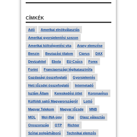
CÍMKÉK
Adó
Amerikai elnökválasztás
Amerikai gyorsjelentési szezon
Amerikai költségvetési vita
Arany elemzése
Benzin
Beutazási tilalom
Ciprus
DAX
Devizahitel
Ebola
EU-Csúcs
Forex
Forint
Franciaországi légikatasztrófa
Gazdasági összefoglaló
Gyorsjelentés
Heti tőzsdei összefoglaló
Internetadó
Iszlám Állam
Kereskedési ötlet
Koronavírus
Külföldi sajtó Magyarországról
Lottó
Magyar Telekom
Magyar tőzsde
MNB
MOL
Mol-INA-ügy
Olaj
Olasz választás
Oroszország
OTP
Richter
Szíriai polgárháború
Technikai elemzés