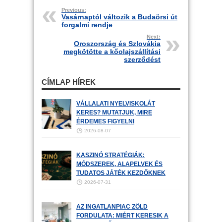
Previous:
Vasárnaptól változik a Budaörsi út
forgalmi rendje
Next:
Oroszország és Szlovákia
megkötötte a kőolajszállítási
szerződést
CÍMLAP HÍREK
VÁLLALATI NYELVISKOLÁT
KERES? MUTATJUK, MIRE
ÉRDEMES FIGYELNI
2026-08-07
KASZINÓ STRATÉGIÁK:
MÓDSZEREK, ALAPELVEK ÉS
TUDATOS JÁTÉK KEZDŐKNEK
2026-07-31
AZ INGATLANPIAC ZÖLD
FORDULATA: MIÉRT KERESIK A