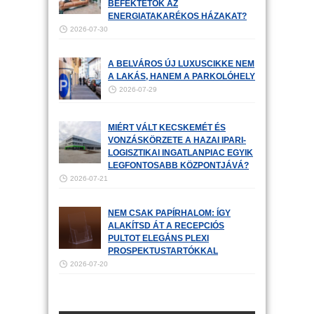
BEFEKTETŐK AZ
ENERGIATAKARÉKOS HÁZAKAT?
2026-07-30
A BELVÁROS ÚJ LUXUSCIKKE NEM
A LAKÁS, HANEM A PARKOLÓHELY
2026-07-29
MIÉRT VÁLT KECSKEMÉT ÉS
VONZÁSKÖRZETE A HAZAI IPARI-
LOGISZTIKAI INGATLANPIAC EGYIK
LEGFONTOSABB KÖZPONTJÁVÁ?
2026-07-21
NEM CSAK PAPÍRHALOM: ÍGY
ALAKÍTSD ÁT A RECEPCIÓS
PULTOT ELEGÁNS PLEXI
PROSPEKTUSTARTÓKKAL
2026-07-20