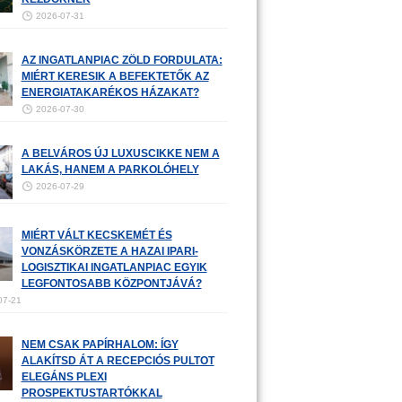
2026-07-31
AZ INGATLANPIAC ZÖLD FORDULATA:
MIÉRT KERESIK A BEFEKTETŐK AZ
ENERGIATAKARÉKOS HÁZAKAT?
2026-07-30
A BELVÁROS ÚJ LUXUSCIKKE NEM A
LAKÁS, HANEM A PARKOLÓHELY
2026-07-29
MIÉRT VÁLT KECSKEMÉT ÉS
VONZÁSKÖRZETE A HAZAI IPARI-
LOGISZTIKAI INGATLANPIAC EGYIK
LEGFONTOSABB KÖZPONTJÁVÁ?
07-21
NEM CSAK PAPÍRHALOM: ÍGY
ALAKÍTSD ÁT A RECEPCIÓS PULTOT
ELEGÁNS PLEXI
PROSPEKTUSTARTÓKKAL