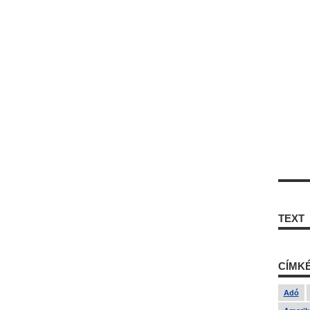
TEXT
CÍMK
Adó