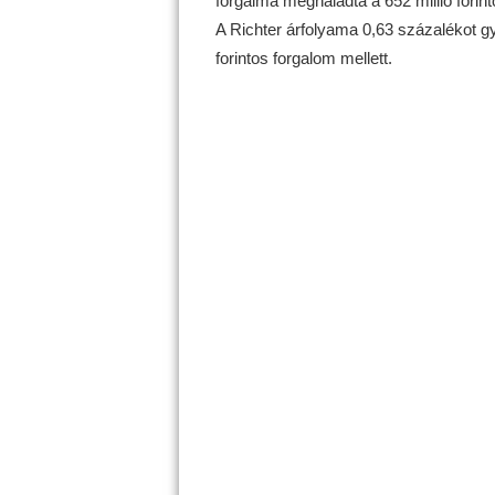
forgalma meghaladta a 652 millió forinto
A Richter árfolyama 0,63 százalékot gye
forintos forgalom mellett.