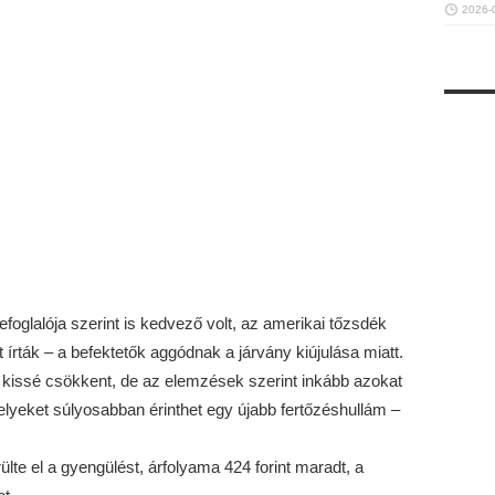
2026-
foglalója szerint is kedvező volt, az amerikai tőzsdék
 írták – a befektetők aggódnak a járvány kiújulása miatt.
t kissé csökkent, de az elemzések szerint inkább azokat
elyeket súlyosabban érinthet egy újabb fertőzéshullám –
te el a gyengülést, árfolyama 424 forint maradt, a