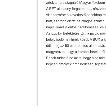
árfolyama a stagnáló Magyar Telekom k
A BÉT alacsony forgalommal, részvén
visszaesése a következő napokban már
nőtt, szerdán elérte az átlagos szintet
napja ismét jelentős csökkenéssel és 
Az Equilor Befektetési Zrt. a javuló n
befolyásoló heti hírek közül. A BUX a k
dőlt meg az 50 ezer pontos álomhatár
magyarázta, hogy a korábbi hetek erőt
Ennek tudható be az is, hogy a belföldi
képest, amelyek emelkedéssel fejezték 