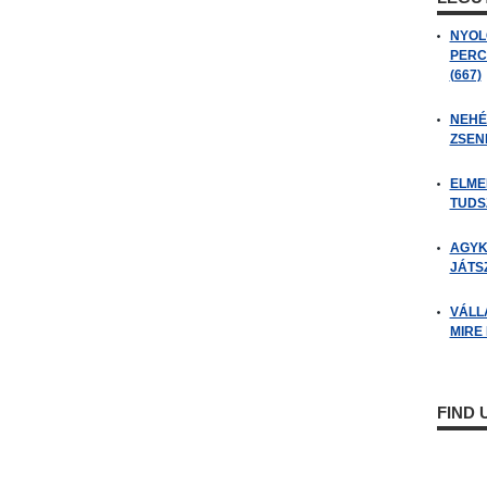
NYOL
PERC
(667)
NEHÉZ
ZSENI
ELME
TUDSZ
AGYK
JÁTSZ
VÁLL
MIRE
FIND