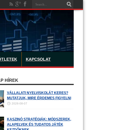
ÖTLETEK
KAPCSOLAT
P HÍREK
VÁLLALATI NYELVISKOLÁT KERES?
MUTATJUK, MIRE ÉRDEMES FIGYELNI
2026-08-07
KASZINÓ STRATÉGIÁK: MÓDSZEREK,
ALAPELVEK ÉS TUDATOS JÁTÉK
KEZDŐKNEK