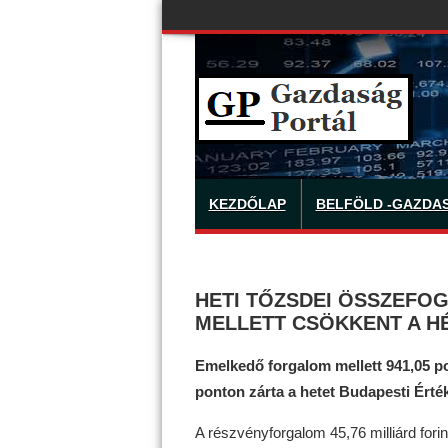
KEZDŐLAP
BELFÖLD -GAZDA
HETI TŐZSDEI ÖSSZEFO
MELLETT CSÖKKENT A HÉ
Emelkedő forgalom mellett 941,05 po
ponton zárta a hetet Budapesti Ért
A részvényforgalom 45,76 milliárd forint