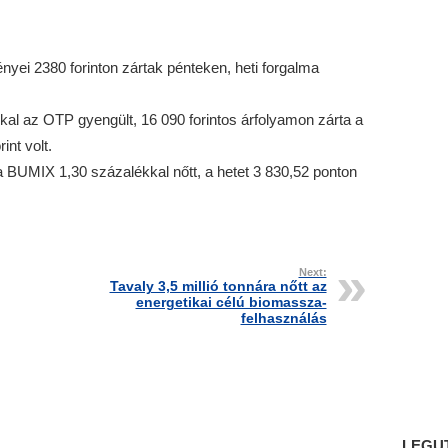
nyei 2380 forinton zártak pénteken, heti forgalma
l az OTP gyengült, 16 090 forintos árfolyamon zárta a
int volt.
 BUMIX 1,30 százalékkal nőtt, a hetet 3 830,52 ponton
Next:
Tavaly 3,5 millió tonnára nőtt az
energetikai célú biomassza-
felhasználás
LEGU