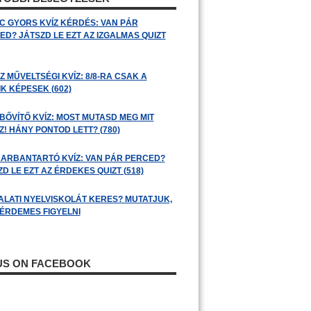
C GYORS KVÍZ KÉRDÉS: VAN PÁR
ED? JÁTSZD LE EZT AZ IZGALMAS QUIZT
 MŰVELTSÉGI KVÍZ: 8/8-RA CSAK A
K KÉPESEK (602)
BŐVÍTŐ KVÍZ: MOST MUTASD MEG MIT
! HÁNY PONTOD LETT? (780)
ARBANTARTÓ KVÍZ: VAN PÁR PERCED?
D LE EZT AZ ÉRDEKES QUIZT (518)
ALATI NYELVISKOLÁT KERES? MUTATJUK,
 ÉRDEMES FIGYELNI
 US ON FACEBOOK