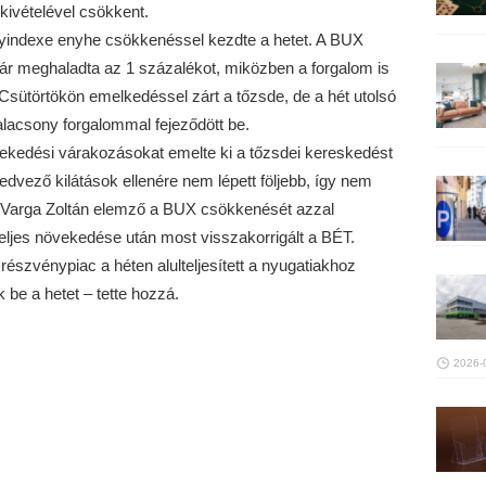
ivételével csökkent.
yindexe enyhe csökkenéssel kezdte a hetet. A BUX
 meghaladta az 1 százalékot, miközben a forgalom is
. Csütörtökön emelkedéssel zárt a tőzsde, de a hét utolsó
alacsony forgalommal fejeződött be.
övekedési várakozásokat emelte ki a tőzsdei kereskedést
edvező kilátások ellenére nem lépett följebb, így nem
. Varga Zoltán elemző a BUX csökkenését azzal
eljes növekedése után most visszakorrigált a BÉT.
 részvénypiac a héten alulteljesített a nyugatiakhoz
be a hetet – tette hozzá.
2026-