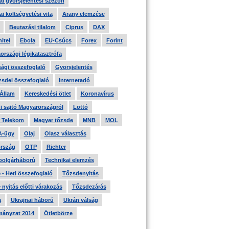
i gyorsjelentési szezon
i költségvetési vita
Arany elemzése
Beutazási tilalom
Ciprus
DAX
itel
Ebola
EU-Csúcs
Forex
Forint
országi légikatasztrófa
ági összefoglaló
Gyorsjelentés
zsdei összefoglaló
Internetadó
 Állam
Kereskedési ötlet
Koronavírus
i sajtó Magyarországról
Lottó
 Telekom
Magyar tőzsde
MNB
MOL
A-ügy
Olaj
Olasz választás
rszág
OTP
Richter
 polgárháború
Technikai elemzés
- Heti összefoglaló
Tőzsdenyitás
nyitás előtti várakozás
Tőzsdezárás
a
Ukrajnai háború
Ukrán válság
ányzat 2014
Ötletbörze