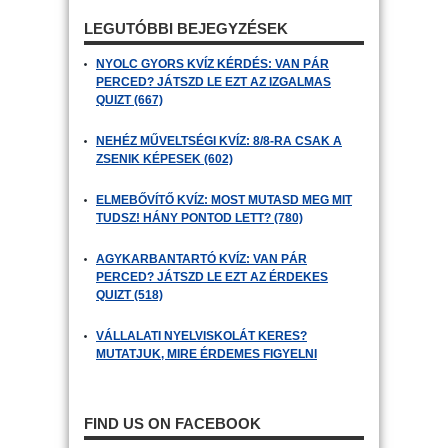
LEGUTÓBBI BEJEGYZÉSEK
NYOLC GYORS KVÍZ KÉRDÉS: VAN PÁR
PERCED? JÁTSZD LE EZT AZ IZGALMAS
QUIZT (667)
NEHÉZ MŰVELTSÉGI KVÍZ: 8/8-RA CSAK A
ZSENIK KÉPESEK (602)
ELMEBŐVÍTŐ KVÍZ: MOST MUTASD MEG MIT
TUDSZ! HÁNY PONTOD LETT? (780)
AGYKARBANTARTÓ KVÍZ: VAN PÁR
PERCED? JÁTSZD LE EZT AZ ÉRDEKES
QUIZT (518)
VÁLLALATI NYELVISKOLÁT KERES?
MUTATJUK, MIRE ÉRDEMES FIGYELNI
FIND US ON FACEBOOK