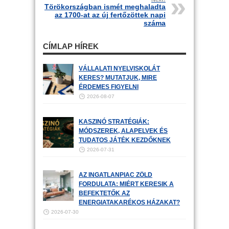
Törökországban ismét meghaladta
az 1700-at az új fertőzöttek napi
száma
CÍMLAP HÍREK
VÁLLALATI NYELVISKOLÁT
KERES? MUTATJUK, MIRE
ÉRDEMES FIGYELNI
2026-08-07
KASZINÓ STRATÉGIÁK:
MÓDSZEREK, ALAPELVEK ÉS
TUDATOS JÁTÉK KEZDŐKNEK
2026-07-31
AZ INGATLANPIAC ZÖLD
FORDULATA: MIÉRT KERESIK A
BEFEKTETŐK AZ
ENERGIATAKARÉKOS HÁZAKAT?
2026-07-30