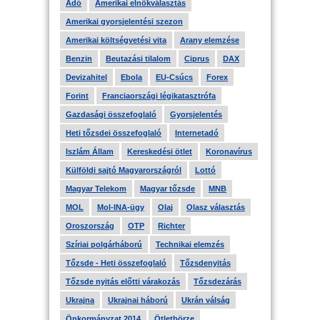
Adó
Amerikai elnökválasztás
Amerikai gyorsjelentési szezon
Amerikai költségvetési vita
Arany elemzése
Benzin
Beutazási tilalom
Ciprus
DAX
Devizahitel
Ebola
EU-Csúcs
Forex
Forint
Franciaországi légikatasztrófa
Gazdasági összefoglaló
Gyorsjelentés
Heti tőzsdei összefoglaló
Internetadó
Iszlám Állam
Kereskedési ötlet
Koronavírus
Külföldi sajtó Magyarországról
Lottó
Magyar Telekom
Magyar tőzsde
MNB
MOL
Mol-INA-ügy
Olaj
Olasz választás
Oroszország
OTP
Richter
Szíriai polgárháború
Technikai elemzés
Tőzsde - Heti összefoglaló
Tőzsdenyitás
Tőzsde nyitás előtti várakozás
Tőzsdezárás
Ukrajna
Ukrajnai háború
Ukrán válság
Önkormányzat 2014
Ötletbörze