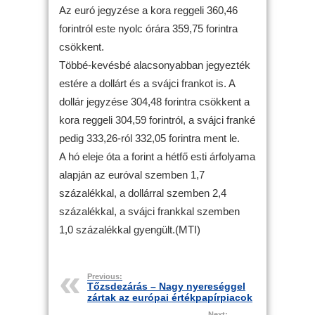
Az euró jegyzése a kora reggeli 360,46
forintról este nyolc órára 359,75 forintra
csökkent.
Többé-kevésbé alacsonyabban jegyezték
estére a dollárt és a svájci frankot is. A
dollár jegyzése 304,48 forintra csökkent a
kora reggeli 304,59 forintról, a svájci franké
pedig 333,26-ról 332,05 forintra ment le.
A hó eleje óta a forint a hétfő esti árfolyama
alapján az euróval szemben 1,7
százalékkal, a dollárral szemben 2,4
százalékkal, a svájci frankkal szemben
1,0 százalékkal gyengült.(MTI)
Previous:
Tőzsdezárás – Nagy nyereséggel
zártak az európai értékpapírpiacok
Next: