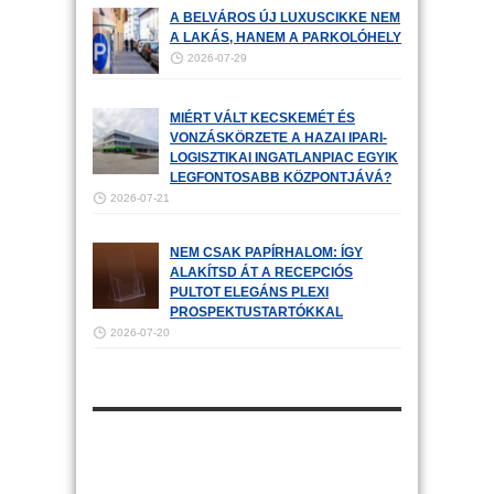
A BELVÁROS ÚJ LUXUSCIKKE NEM
A LAKÁS, HANEM A PARKOLÓHELY
2026-07-29
MIÉRT VÁLT KECSKEMÉT ÉS
VONZÁSKÖRZETE A HAZAI IPARI-
LOGISZTIKAI INGATLANPIAC EGYIK
LEGFONTOSABB KÖZPONTJÁVÁ?
2026-07-21
NEM CSAK PAPÍRHALOM: ÍGY
ALAKÍTSD ÁT A RECEPCIÓS
PULTOT ELEGÁNS PLEXI
PROSPEKTUSTARTÓKKAL
2026-07-20