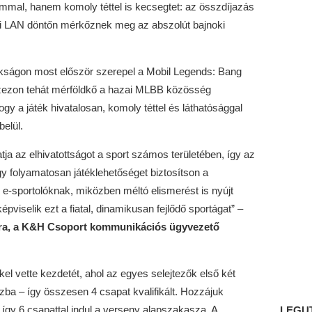
al, hanem komoly téttel is kecsegtet: az összdíjazás
sei LAN döntőn mérkőznek meg az abszolút bajnoki
ságon most először szerepel a Mobil Legends: Bang
ezon tehát mérföldkő a hazai MLBB közösség
gy a játék hivatalosan, komoly téttel és láthatósággal
belül.
ja az elhivatottságot a sport számos területében, így az
 folyamatosan játéklehetőséget biztosítson a
 e-sportolóknak, miközben méltó elismerést is nyújt
pviselik ezt a fiatal, dinamikusan fejlődő sportágat” –
ra, a K&H Csoport kommunikációs ügyvezető
el vette kezdetét, ahol az egyes selejtezők első két
szba – így összesen 4 csapat kvalifikált. Hozzájuk
így 6 csapattal indul a verseny alapszakasza. A
LEGU