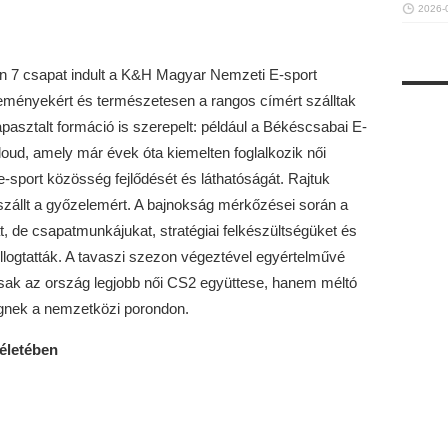
2026-
 7 csapat indult a K&H Magyar Nemzeti E-sport
eményekért és természetesen a rangos címért szálltak
asztalt formáció is szerepelt: például a Békéscsabai E-
loud, amely már évek óta kiemelten foglalkozik női
 e-sport közösség fejlődését és láthatóságát. Rajtuk
szállt a győzelemért. A bajnokság mérkőzései során a
 de csapatmunkájukat, stratégiai felkészültségüket és
llogtatták. A tavaszi szezon végeztével egyértelművé
ak az ország legjobb női CS2 együttese, hanem méltó
égnek a nemzetközi porondon.
 életében