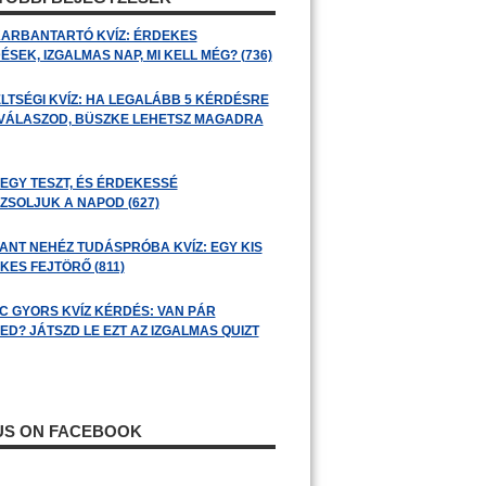
ARBANTARTÓ KVÍZ: ÉRDEKES
SEK, IZGALMAS NAP, MI KELL MÉG? (736)
LTSÉGI KVÍZ: HA LEGALÁBB 5 KÉRDÉSRE
 VÁLASZOD, BÜSZKE LEHETSZ MAGADRA
 EGY TESZT, ÉS ÉRDEKESSÉ
ZSOLJUK A NAPOD (627)
ANT NEHÉZ TUDÁSPRÓBA KVÍZ: EGY KIS
KES FEJTÖRŐ (811)
C GYORS KVÍZ KÉRDÉS: VAN PÁR
ED? JÁTSZD LE EZT AZ IZGALMAS QUIZT
 US ON FACEBOOK