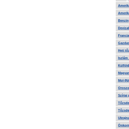
Amerika
Amerika
Benzin
Devizah
Francia
Gazdas
Heti tő
Iszlám
Külföld
Magyar
Mol-IN
Oroszo
Szíriai
Tőzsde 
Tőzsde 
Ukrajn
Önkorm