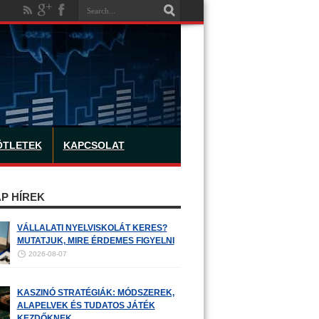
ÖTLETEK
KAPCSOLAT
P HÍREK
VÁLLALATI NYELVISKOLÁT KERES?
MUTATJUK, MIRE ÉRDEMES FIGYELNI
2026-08-07
KASZINÓ STRATÉGIÁK: MÓDSZEREK,
ALAPELVEK ÉS TUDATOS JÁTÉK
KEZDŐKNEK