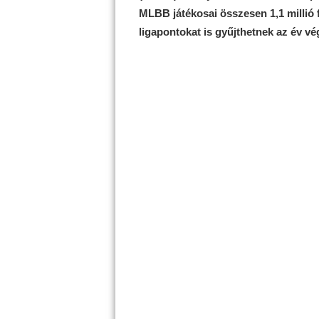
MLBB játékosai összesen 1,1 millió
ligapontokat is gyűjthetnek az év v