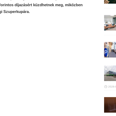
 forintos díjazásért küzdhetnek meg, miközben
égi Szuperkupára.
2026-