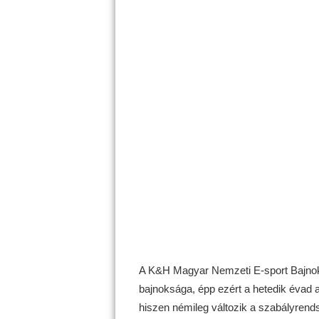
A K&H Magyar Nemzeti E-sport Bajnok
bajnoksága, épp ezért a hetedik évad a
hiszen némileg változik a szabályrend