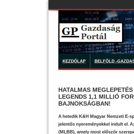
KEZDŐLAP
BELFÖLD -GAZDA
HATALMAS MEGLEPETÉS 
LEGENDS 1,1 MILLIÓ FO
BAJNOKSÁGBAN!
A hetedik K&H Magyar Nemzeti E-spo
jelentős nyereményekkel indult el. 
(MLBB), amely most először szerepe