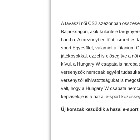
A tavaszi női CS2 szezonban összesen
Bajnokságon, akik különféle tárgynyer
harcba. A mezőnyben több ismert és tap
sport Egyesület, valamint a Titanium C
játékosokkal, ezzel is elősegítve a női
kívül, a Hungary W csapata is harcba 
versenyzők nemcsak egyéni tudásukat,
versenyzői elhivatottságukat is megcsi
vált, hogy a Hungary W csapata nemcs
képviselője is a hazai e-sport közöss
Új korszak kezdődik a hazai e-sport