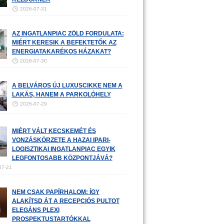
2026-07-31
AZ INGATLANPIAC ZÖLD FORDULATA:
MIÉRT KERESIK A BEFEKTETŐK AZ
ENERGIATAKARÉKOS HÁZAKAT?
2026-07-30
A BELVÁROS ÚJ LUXUSCIKKE NEM A
LAKÁS, HANEM A PARKOLÓHELY
2026-07-29
MIÉRT VÁLT KECSKEMÉT ÉS
VONZÁSKÖRZETE A HAZAI IPARI-
LOGISZTIKAI INGATLANPIAC EGYIK
LEGFONTOSABB KÖZPONTJÁVÁ?
07-21
NEM CSAK PAPÍRHALOM: ÍGY
ALAKÍTSD ÁT A RECEPCIÓS PULTOT
ELEGÁNS PLEXI
PROSPEKTUSTARTÓKKAL