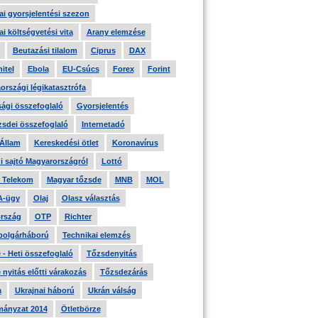
i gyorsjelentési szezon
i költségvetési vita
Arany elemzése
Beutazási tilalom
Ciprus
DAX
itel
Ebola
EU-Csúcs
Forex
Forint
országi légikatasztrófa
ági összefoglaló
Gyorsjelentés
zsdei összefoglaló
Internetadó
 Állam
Kereskedési ötlet
Koronavírus
i sajtó Magyarországról
Lottó
 Telekom
Magyar tőzsde
MNB
MOL
A-ügy
Olaj
Olasz választás
rszág
OTP
Richter
 polgárháború
Technikai elemzés
- Heti összefoglaló
Tőzsdenyitás
nyitás előtti várakozás
Tőzsdezárás
a
Ukrajnai háború
Ukrán válság
ányzat 2014
Ötletbörze