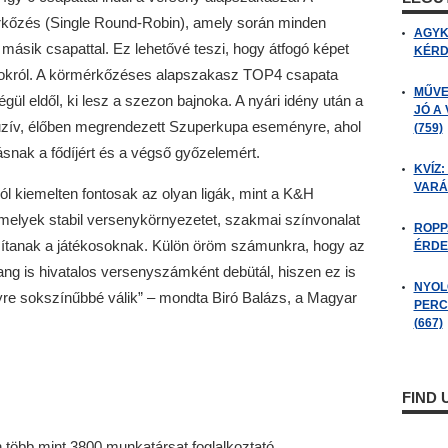
érkőzés (Single Round-Robin), amely során minden
AGYK
sik csapattal. Ez lehetővé teszi, hogy átfogó képet
KÉRDÉ
yokról. A körmérkőzéses alapszakasz TOP4 csapata
MŰVE
égül eldől, ki lesz a szezon bajnoka. A nyári idény után a
JÓ A
uzív, élőben megrendezett Szuperkupa eseményre, ahol
(759)
snak a fődíjért és a végső győzelemért.
KVÍZ:
VARÁ
ól kiemelten fontosak az olyan ligák, mint a K&H
elyek stabil versenykörnyezetet, szakmai színvonalat
ROPP
tosítanak a játékosoknak. Külön öröm számunkra, hogy az
ÉRDE
ng is hivatalos versenyszámként debütál, hiszen ez is
NYOL
yre sokszínűbbé válik” – mondta Biró Balázs, a Magyar
PERC
(667)
FIND
több mint 3800 munkatársat foglalkoztató