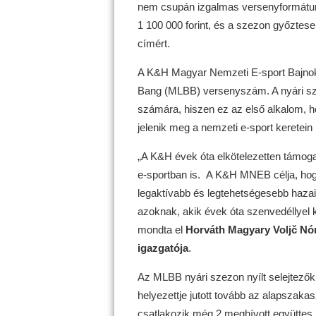
nem csupán izgalmas versenyformátumm
1 100 000 forint, és a szezon győzte
címért.
A K&H Magyar Nemzeti E-sport Bajnok
Bang (MLBB) versenyszám. A nyári sz
számára, hiszen ez az első alkalom, ho
jelenik meg a nemzeti e-sport keretein 
„A K&H évek óta elkötelezetten támogat
e-sportban is. A K&H MNEB célja, hogy
legaktívabb és legtehetségesebb hazai
azoknak, akik évek óta szenvedéllyel ké
mondta el
Horváth Magyary Voljč Nó
igazgatója
.
Az MLBB nyári szezon nyílt selejtezőkk
helyezettje jutott tovább az alapszaka
csatlakozik még 2 meghívott együttes, 