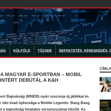
SÁG
KÜLFÖLD
TŐZSDE
BEFEKTETÉS, KERESKEDÉS, 
CÍMLA
A MAGYAR E-SPORTBAN – MOBIL
RINTÉRT DEBÜTÁL A K&H
rt Bajnokság (MNEB) nyári szezonja új játékkal és
Az idei évad újdonsága a Mobile Legends: Bang Bang
l a bajnokság hivatalos versenyszámai között. Az