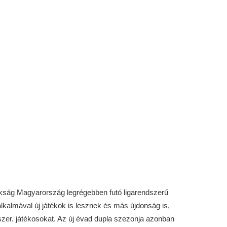
ság Magyarország legrégebben futó ligarendszerű
lkalmával új játékok is lesznek és más újdonság is,
szer. játékosokat. Az új évad dupla szezonja azonban