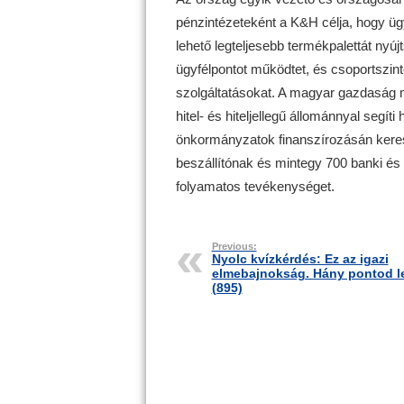
pénzintézeteként a K&H célja, hogy ügy
lehető legteljesebb termékpalettát ny
ügyfélpontot működtet, és csoportszint
szolgáltatásokat. A magyar gazdaság mű
hitel- és hiteljellegű állománnyal segíti
önkormányzatok finanszírozásán keres
beszállítónak és mintegy 700 banki és
folyamatos tevékenységet.
Previous:
Nyolc kvízkérdés: Ez az igazi
elmebajnokság. Hány pontod l
(895)