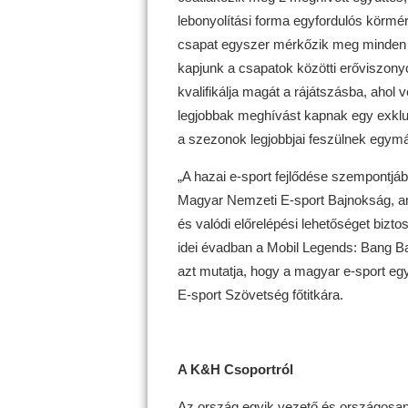
lebonyolítási forma egyfordulós körm
csapat egyszer mérkőzik meg minden má
kapjunk a csapatok közötti erőviszon
kvalifikálja magát a rájátszásba, ahol v
legjobbak meghívást kapnak egy exkl
a szezonok legjobbjai feszülnek egymá
„A hazai e-sport fejlődése szempontjáb
Magyar Nemzeti E-sport Bajnokság, am
és valódi előrelépési lehetőséget biz
idei évadban a Mobil Legends: Bang Ba
azt mutatja, hogy a magyar e-sport eg
E-sport Szövetség főtitkára.
A K&H Csoportról
Az ország egyik vezető és országosan 