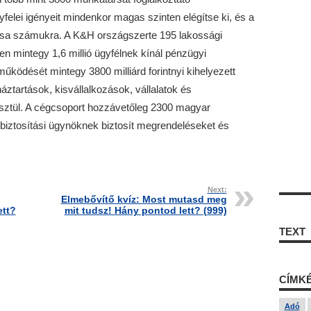
felei igényeit mindenkor magas szinten elégítse ki, és a
újtsa számukra. A K&H országszerte 195 lakossági
en mintegy 1,6 millió ügyfélnek kínál pénzügyi
ködését mintegy 3800 milliárd forintnyi kihelyezett
 háztartások, kisvállalkozások, vállalatok és
ztül. A cégcsoport hozzávetőleg 2300 magyar
 biztosítási ügynöknek biztosít megrendeléseket és
Next:
Elmebővítő kvíz: Most mutasd meg
ett?
mit tudsz! Hány pontod lett? (999)
TEXT
CÍMK
Adó