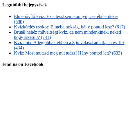
Legutóbbi bejegyzések
Elmebővítő kvíz: Ez a teszt sem könnyű, cserébe érdekes
(590)
Kvízkérdés csokor: Elmebajnokság, hány pontod lesz? (617)
Brutál nehéz műveltségi kvíz, de nem mindenkinek, neked
hogy sikerült? (741)
Kvíz-mix: A legjobbak ebben a 8 jó választ adnak, na és Te?
(434)
Kvíz: Most mutasd meg mit tudsz! Hány pontod lett? (633)
Find us on Facebook