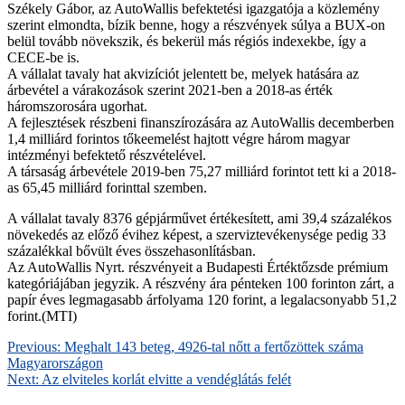
Székely Gábor, az AutoWallis befektetési igazgatója a közlemény
szerint elmondta, bízik benne, hogy a részvények súlya a BUX-on
belül tovább növekszik, és bekerül más régiós indexekbe, így a
CECE-be is.
A vállalat tavaly hat akvizíciót jelentett be, melyek hatására az
árbevétel a várakozások szerint 2021-ben a 2018-as érték
háromszorosára ugorhat.
A fejlesztések részbeni finanszírozására az AutoWallis decemberben
1,4 milliárd forintos tőkeemelést hajtott végre három magyar
intézményi befektető részvételével.
A társaság árbevétele 2019-ben 75,27 milliárd forintot tett ki a 2018-
as 65,45 milliárd forinttal szemben.
A vállalat tavaly 8376 gépjárművet értékesített, ami 39,4 százalékos
növekedés az előző évihez képest, a szerviztevékenysége pedig 33
százalékkal bővült éves összehasonlításban.
Az AutoWallis Nyrt. részvényeit a Budapesti Értéktőzsde prémium
kategóriájában jegyzik. A részvény ára pénteken 100 forinton zárt, a
papír éves legmagasabb árfolyama 120 forint, a legalacsonyabb 51,2
forint.(MTI)
Previous:
Meghalt 143 beteg, 4926-tal nőtt a fertőzöttek száma
Magyarországon
Next:
Az elviteles korlát elvitte a vendéglátás felét