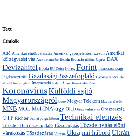
Text
Címkék
Amerikai
Adó
Amerikai gyorsjelentési szezon
Amerikai elnökválasztás
DAX
költségvetési vita
Ciprus
Arany elemzése
Benzin
Beutazási tilalom
Forint
Devizahitel
Ebola
Forex
Franciaországi
EU-Csúcs
Gazdasági összefoglaló
légikatasztrófa
Gyorsjelentés
Heti
Internetadó
tőzsdei összefoglaló
Kereskedési ötlet
Iszlám Állam
Koronavírus
Külföldi sajtó
Magyarországról
Magyar Telekom
Lottó
Magyar tőzsde
MNB
Mol-INA-ügy
MOL
Olaj
Oroszország
Olasz választás
Technikai elemzés
OTP
Richter
Szíriai polgárháború
Tőzsde nyitás előtti
Tőzsdenyitás
Tőzsde - Heti összefoglaló
Ukrán
Ukrajnai háború
várakozás
Tőzsdezárás
Ukrajna