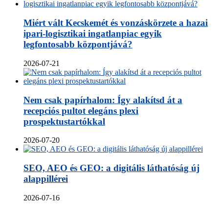
Miért vált Kecskemét és vonzáskörzete a hazai
ipari-logisztikai ingatlanpiac egyik
legfontosabb központjává?
2026-07-21
Nem csak papírhalom: Így alakítsd át a
recepciós pultot elegáns plexi
prospektustartókkal
2026-07-20
SEO, AEO és GEO: a digitális láthatóság új
alappillérei
2026-07-16