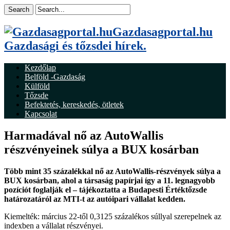
Gazdasagportal.hu
Gazdasági és tőzsdei hírek.
Kezdőlap
Belföld -Gazdaság
Külföld
Tőzsde
Befektetés, kereskedés, ötletek
Kapcsolat
Harmadával nő az AutoWallis
részvényeinek súlya a BUX kosárban
Több mint 35 százalékkal nő az AutoWallis-részvények súlya a
BUX kosárban, ahol a társaság papírjai így a 11. legnagyobb
pozíciót foglalják el – tájékoztatta a Budapesti Értéktőzsde
határozatáról az MTI-t az autóipari vállalat kedden.
Kiemelték: március 22-től 0,3125 százalékos súllyal szerepelnek az
indexben a vállalat részvényei.