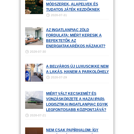
MÓDSZEREK, ALAPELVEK ÉS
TUDATOS JÁTÉK KEZDŐKNEK
2026-07-31
AZ INGATLANPIAC ZÖLD
FORDULATA: MIÉRT KERESIK A
BEFEKTETŐK AZ
ENERGIATAKARÉKOS HÁZAKAT?
2026-07-30
A BELVÁROS ÚJ LUXUSCIKKE NEM
A LAKÁS, HANEM A PARKOLÓHELY
2026-07-29
MIÉRT VÁLT KECSKEMÉT ÉS
VONZÁSKÖRZETE A HAZAI IPARI-
LOGISZTIKAI INGATLANPIAC EGYIK
LEGFONTOSABB KÖZPONTJÁVÁ?
2026-07-21
NEM CSAK PAPÍRHALOM: ÍGY