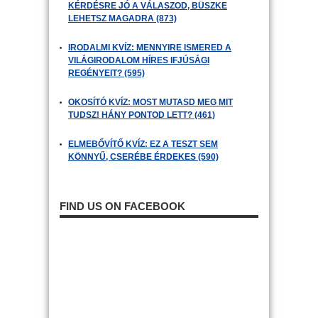
KÉRDÉSRE JÓ A VÁLASZOD, BÜSZKE
LEHETSZ MAGADRA (873)
IRODALMI KVÍZ: MENNYIRE ISMERED A
VILÁGIRODALOM HÍRES IFJÚSÁGI
REGÉNYEIT? (595)
OKOSÍTÓ KVÍZ: MOST MUTASD MEG MIT
TUDSZ! HÁNY PONTOD LETT? (461)
ELMEBŐVÍTŐ KVÍZ: EZ A TESZT SEM
KÖNNYŰ, CSERÉBE ÉRDEKES (590)
FIND US ON FACEBOOK