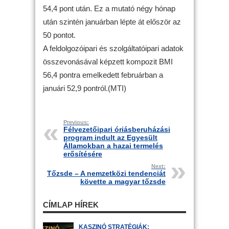
54,4 pont után. Ez a mutató négy hónap
után szintén januárban lépte át először az
50 pontot.
A feldolgozóipari és szolgáltatóipari adatok
összevonásával képzett kompozit BMI
56,4 pontra emelkedett februárban a
januári 52,9 pontról.(MTI)
Previous:
Félvezetőipari óriásberuházási
program indult az Egyesült
Államokban a hazai termelés
erősítésére
Next:
Tőzsde – A nemzetközi tendenciát
követte a magyar tőzsde
CÍMLAP HÍREK
KASZINÓ STRATÉGIÁK: