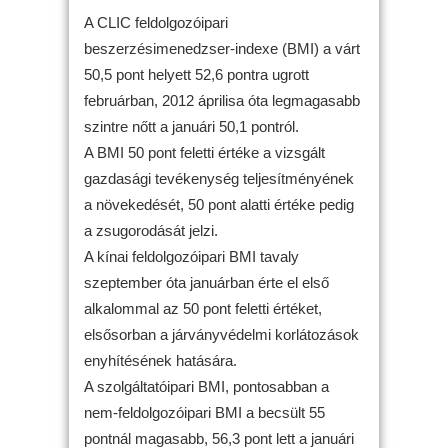
A CLIC feldolgozóipari
beszerzésimenedzser-indexe (BMI) a várt
50,5 pont helyett 52,6 pontra ugrott
februárban, 2012 áprilisa óta legmagasabb
szintre nőtt a januári 50,1 pontról.
A BMI 50 pont feletti értéke a vizsgált
gazdasági tevékenység teljesítményének
a növekedését, 50 pont alatti értéke pedig
a zsugorodását jelzi.
A kínai feldolgozóipari BMI tavaly
szeptember óta januárban érte el első
alkalommal az 50 pont feletti értéket,
elsősorban a járványvédelmi korlátozások
enyhítésének hatására.
A szolgáltatóipari BMI, pontosabban a
nem-feldolgozóipari BMI a becsült 55
pontnál magasabb, 56,3 pont lett a januári