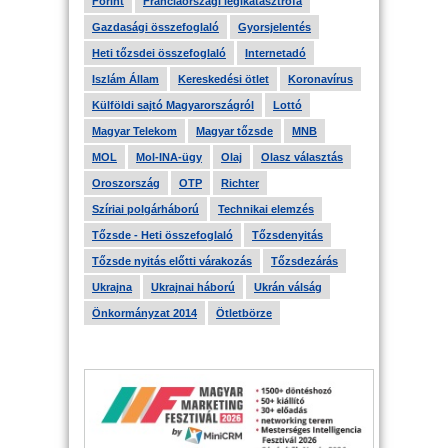
Forint
Franciaországi légikatasztrófa
Gazdasági összefoglaló
Gyorsjelentés
Heti tőzsdei összefoglaló
Internetadó
Iszlám Állam
Kereskedési ötlet
Koronavírus
Külföldi sajtó Magyarországról
Lottó
Magyar Telekom
Magyar tőzsde
MNB
MOL
Mol-INA-ügy
Olaj
Olasz választás
Oroszország
OTP
Richter
Szíriai polgárháború
Technikai elemzés
Tőzsde - Heti összefoglaló
Tőzsdenyitás
Tőzsde nyitás előtti várakozás
Tőzsdezárás
Ukrajna
Ukrajnai háború
Ukrán válság
Önkormányzat 2014
Ötletbörze