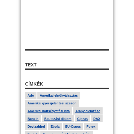
TEXT
CÍMKÉK
Adó
Amerikai elnökválasztás
Amerikai gyorsjelentési szezon
Amerikai költségvetési vita
Arany elemzése
Benzin
Beutazási tilalom
Ciprus
DAX
Devizahitel
Ebola
EU-Csúcs
Forex