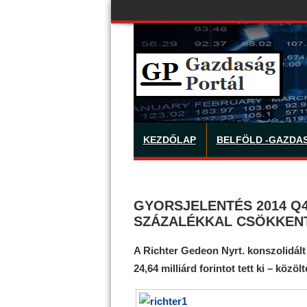
KEZDŐLAP
BELFÖLD -GAZDA
GYORSJELENTÉS 2014 Q4
SZÁZALÉKKAL CSÖKKENT
A Richter Gedeon Nyrt. konszolidált
24,64 milliárd forintot tett ki – közöl