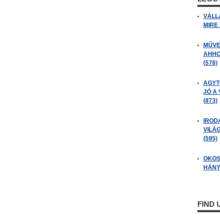
VÁLL
MIRE
MŰVE
AHHO
(578)
AGYT
JÓ A
(873)
IROD
VILÁ
(595)
OKOS
HÁNY
FIND