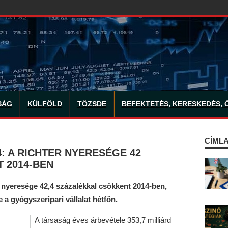
SÁG
KÜLFÖLD
TŐZSDE
BEFEKTETÉS, KERESKEDÉS, 
CÍMLA
: A RICHTER NYERESÉGE 42
 2014-BEN
 nyeresége 42,4 százalékkal csökkent 2014-ben,
te a gyógyszeripari vállalat hétfőn.
A társaság éves árbevétele 353,7 milliárd