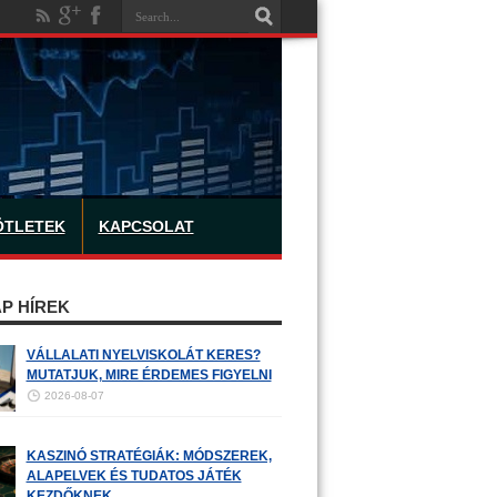
ÖTLETEK
KAPCSOLAT
P HÍREK
VÁLLALATI NYELVISKOLÁT KERES?
MUTATJUK, MIRE ÉRDEMES FIGYELNI
2026-08-07
KASZINÓ STRATÉGIÁK: MÓDSZEREK,
ALAPELVEK ÉS TUDATOS JÁTÉK
KEZDŐKNEK