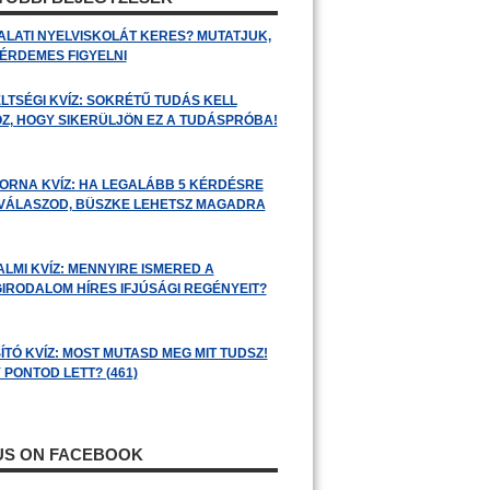
ALATI NYELVISKOLÁT KERES? MUTATJUK,
 ÉRDEMES FIGYELNI
LTSÉGI KVÍZ: SOKRÉTŰ TUDÁS KELL
Z, HOGY SIKERÜLJÖN EZ A TUDÁSPRÓBA!
ORNA KVÍZ: HA LEGALÁBB 5 KÉRDÉSRE
 VÁLASZOD, BÜSZKE LEHETSZ MAGADRA
ALMI KVÍZ: MENNYIRE ISMERED A
GIRODALOM HÍRES IFJÚSÁGI REGÉNYEIT?
ÍTÓ KVÍZ: MOST MUTASD MEG MIT TUDSZ!
 PONTOD LETT? (461)
 US ON FACEBOOK