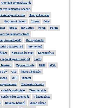
Amerikai elnökválasztás
i gyorsjelentési szezon
i költségvetési vita
Arany elemzése
Beutazási tilalom
Ciprus
DAX
itel
Ebola
EU-Csúcs
Forex
Forint
országi légikatasztrófa
ági összefoglaló
Gyorsjelentés
zsdei összefoglaló
Internetadó
 Állam
Kereskedési ötlet
Koronavírus
i sajtó Magyarországról
Lottó
 Telekom
Magyar tőzsde
MNB
MOL
A-ügy
Olaj
Olasz választás
rszág
OTP
Richter
 polgárháború
Technikai elemzés
- Heti összefoglaló
Tőzsdenyitás
nyitás előtti várakozás
Tőzsdezárás
a
Ukrajnai háború
Ukrán válság