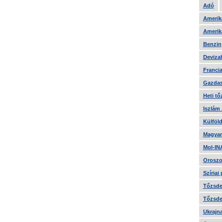
Adó
Amerika
Amerika
Benzin
Devizah
Francia
Gazdas
Heti tő
Iszlám
Külföld
Magyar
Mol-IN
Oroszo
Szíriai
Tőzsde 
Tőzsde 
Ukrajn