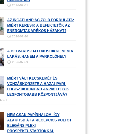
2026-07-31
AZ INGATLANPIAC ZÖLD FORDULATA:
MIÉRT KERESIK A BEFEKTETŐK AZ
ENERGIATAKARÉKOS HÁZAKAT?
2026-07-30
A BELVÁROS ÚJ LUXUSCIKKE NEM A
LAKÁS, HANEM A PARKOLÓHELY
2026-07-29
MIÉRT VÁLT KECSKEMÉT ÉS
VONZÁSKÖRZETE A HAZAI IPARI-
LOGISZTIKAI INGATLANPIAC EGYIK
LEGFONTOSABB KÖZPONTJÁVÁ?
07-21
NEM CSAK PAPÍRHALOM: ÍGY
ALAKÍTSD ÁT A RECEPCIÓS PULTOT
ELEGÁNS PLEXI
PROSPEKTUSTARTÓKKAL