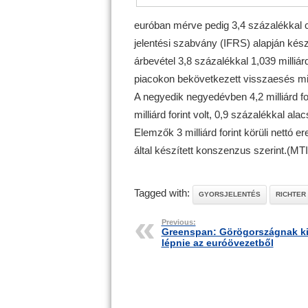
euróban mérve pedig 3,4 százalékkal 
jelentési szabvány (IFRS) alapján készü
árbevétel 3,8 százalékkal 1,039 milliá
piacokon bekövetkezett visszaesés mia
A negyedik negyedévben 4,2 milliárd for
milliárd forint volt, 0,9 százalékkal a
Elemzők 3 milliárd forint körüli nettó e
által készített konszenzus szerint.(MTI
Tagged with:
GYORSJELENTÉS
RICHTER
Previous:
Greenspan: Görögországnak ki 
lépnie az euróövezetből