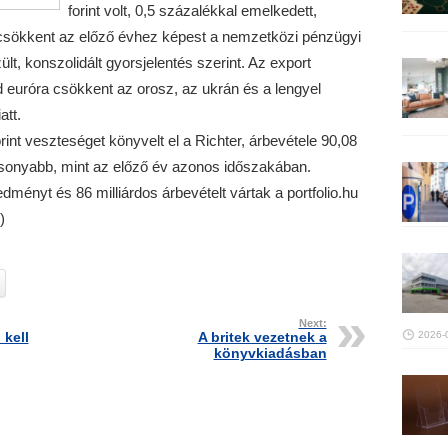
forint volt, 0,5 százalékkal emelkedett,
csökkent az előző évhez képest a nemzetközi pénzügyi
lt, konszolidált gyorsjelentés szerint. Az export
rd euróra csökkent az orosz, az ukrán és a lengyel
tt.
int veszteséget könyvelt el a Richter, árbevétele 90,08
lacsonyabb, mint az előző év azonos időszakában.
redményt és 86 milliárdos árbevételt vártak a portfolio.hu
)
Next:
kell
A britek vezetnek a
2026-
könyvkiadásban