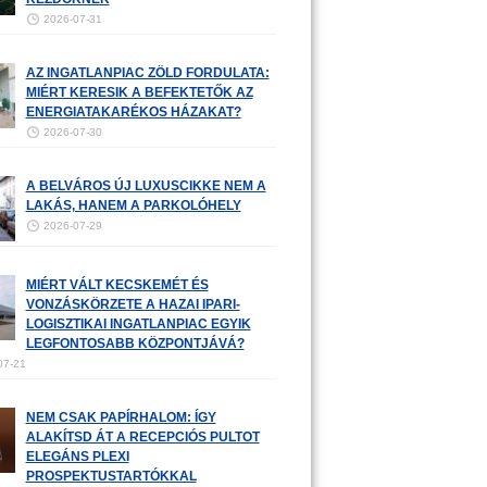
2026-07-31
AZ INGATLANPIAC ZÖLD FORDULATA:
MIÉRT KERESIK A BEFEKTETŐK AZ
ENERGIATAKARÉKOS HÁZAKAT?
2026-07-30
A BELVÁROS ÚJ LUXUSCIKKE NEM A
LAKÁS, HANEM A PARKOLÓHELY
2026-07-29
MIÉRT VÁLT KECSKEMÉT ÉS
VONZÁSKÖRZETE A HAZAI IPARI-
LOGISZTIKAI INGATLANPIAC EGYIK
LEGFONTOSABB KÖZPONTJÁVÁ?
07-21
NEM CSAK PAPÍRHALOM: ÍGY
ALAKÍTSD ÁT A RECEPCIÓS PULTOT
ELEGÁNS PLEXI
PROSPEKTUSTARTÓKKAL