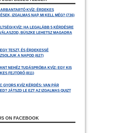
ARBANTARTÓ KVÍZ: ÉRDEKES
SEK, IZGALMAS NAP, MI KELL MÉG? (736)
LTSÉGI KVÍZ: HA LEGALÁBB 5 KÉRDÉSRE
 VÁLASZOD, BÜSZKE LEHETSZ MAGADRA
 EGY TESZT, ÉS ÉRDEKESSÉ
ZSOLJUK A NAPOD (627)
ANT NEHÉZ TUDÁSPRÓBA KVÍZ: EGY KIS
KES FEJTÖRŐ (811)
C GYORS KVÍZ KÉRDÉS: VAN PÁR
ED? JÁTSZD LE EZT AZ IZGALMAS QUIZT
 US ON FACEBOOK