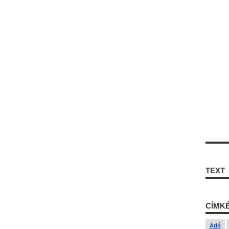
TEXT
CÍMK
Adó