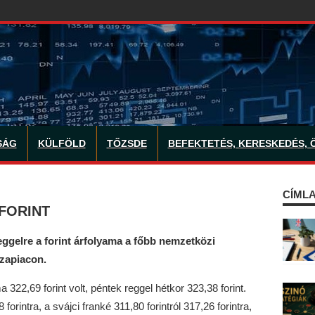
SÁG
KÜLFÖLD
TŐZSDE
BEFEKTETÉS, KERESKEDÉS, 
CÍMLA
FORINT
eggelre a forint árfolyama a főbb nemzetközi
zapiacon.
 322,69 forint volt, péntek reggel hétkor 323,38 forint.
 forintra, a svájci franké 311,80 forintról 317,26 forintra,