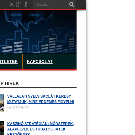
ÖTLETEK
KAPCSOLAT
P HÍREK
VÁLLALATI NYELVISKOLÁT KERES?
MUTATJUK, MIRE ÉRDEMES FIGYELNI
2026-08-07
KASZINÓ STRATÉGIÁK: MÓDSZEREK,
ALAPELVEK ÉS TUDATOS JÁTÉK
KEZDŐKNEK