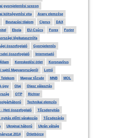
i gyorsjelentési szezon
i költségvetési vita
Arany elemzése
Beutazási tilalom
Ciprus
DAX
itel
Ebola
EU-Csúcs
Forex
Forint
országi légikatasztrófa
ági összefoglaló
Gyorsjelentés
zsdei összefoglaló
Internetadó
 Állam
Kereskedési ötlet
Koronavírus
i sajtó Magyarországról
Lottó
 Telekom
Magyar tőzsde
MNB
MOL
A-ügy
Olaj
Olasz választás
rszág
OTP
Richter
 polgárháború
Technikai elemzés
- Heti összefoglaló
Tőzsdenyitás
nyitás előtti várakozás
Tőzsdezárás
a
Ukrajnai háború
Ukrán válság
ányzat 2014
Ötletbörze