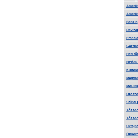
Amerika
Amerika
Benzin
Devizah
Francia
Gazdas
Heti tő
Iszlám
Külföld
Magyar
Mol-IN
Oroszo
Szíriai
Tőzsde 
Tőzsde 
Ukrajn
Önkorm