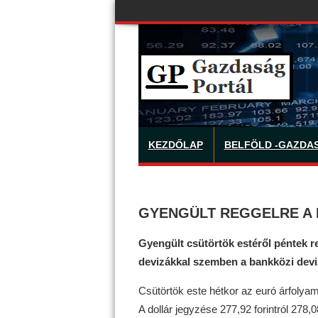
KEZDŐLAP
BELFÖLD -GAZDA
GYENGÜLT REGGELRE A 
Gyengült csütörtök estéről péntek r
devizákkal szemben a bankközi devi
Csütörtök este hétkor az euró árfolyama
A dollár jegyzése 277,92 forintról 278,08