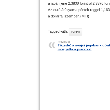
a japán jené 2,3809 forintról 2,3876 forin
Az euró árfolyama péntek reggel 1,1631
a dollárral szemben.(MTI)
Tagged with:
FORINT
Previous:
Tőzsde: a svájci jegybank dön
mozgatta a piacokat