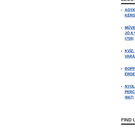
AGYK
KÉRDÉ
MŰVE
JÓ A
(759)
KVÍZ:
VARÁ
ROPP
ÉRDE
NYOL
PERC
(667)
FIND