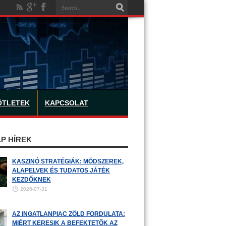
ÖTLETEK
KAPCSOLAT
P HÍREK
KASZINÓ STRATÉGIÁK: MÓDSZEREK,
ALAPELVEK ÉS TUDATOS JÁTÉK
KEZDŐKNEK
2026-07-31
AZ INGATLANPIAC ZÖLD FORDULATA:
MIÉRT KERESIK A BEFEKTETŐK AZ