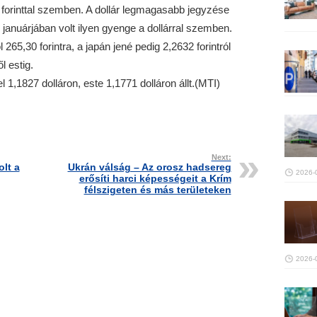
e a forinttal szemben. A dollár legmagasabb jegyzése
02 januárjában volt ilyen gyenge a dollárral szemben.
 265,30 forintra, a japán jené pedig 2,2632 forintról
l estig.
 1,1827 dolláron, este 1,1771 dolláron állt.(MTI)
Next:
lt a
Ukrán válság – Az orosz hadsereg
2026-
erősíti harci képességeit a Krím
félszigeten és más területeken
2026-