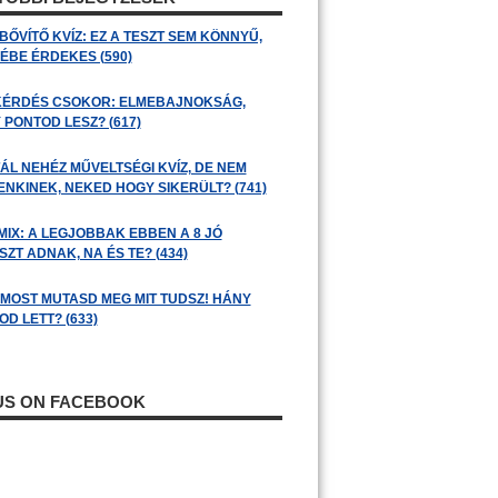
BŐVÍTŐ KVÍZ: EZ A TESZT SEM KÖNNYŰ,
ÉBE ÉRDEKES (590)
KÉRDÉS CSOKOR: ELMEBAJNOKSÁG,
 PONTOD LESZ? (617)
ÁL NEHÉZ MŰVELTSÉGI KVÍZ, DE NEM
ENKINEK, NEKED HOGY SIKERÜLT? (741)
MIX: A LEGJOBBAK EBBEN A 8 JÓ
ZT ADNAK, NA ÉS TE? (434)
: MOST MUTASD MEG MIT TUDSZ! HÁNY
D LETT? (633)
 US ON FACEBOOK