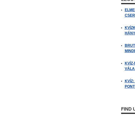
ELME
CSER
KVÍZ
HÁNY
BRUT
MIND
KVÍZ-
VÁLAS
KVÍZ
PONTO
FIND