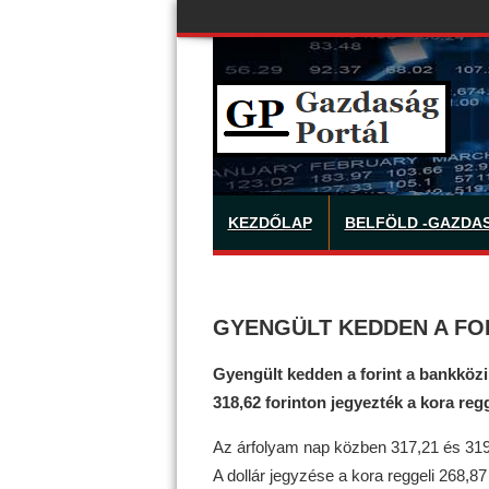
KEZDŐLAP
BELFÖLD -GAZDA
GYENGÜLT KEDDEN A FO
Gyengült kedden a forint a bankközi
318,62 forinton jegyezték a kora regg
Az árfolyam nap közben 317,21 és 319,0
A dollár jegyzése a kora reggeli 268,87