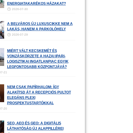
ENERGIATAKARÉKOS HÁZAKAT?
2026-07-30
A BELVÁROS ÚJ LUXUSCIKKE NEM A
LAKÁS, HANEM A PARKOLÓHELY
2026-07-29
MIÉRT VÁLT KECSKEMÉT ÉS
VONZÁSKÖRZETE A HAZAI IPARI-
LOGISZTIKAI INGATLANPIAC EGYIK
LEGFONTOSABB KÖZPONTJÁVÁ?
07-21
NEM CSAK PAPÍRHALOM: ÍGY
ALAKÍTSD ÁT A RECEPCIÓS PULTOT
ELEGÁNS PLEXI
PROSPEKTUSTARTÓKKAL
07-20
SEO, AEO ÉS GEO: A DIGITÁLIS
LÁTHATÓSÁG ÚJ ALAPPILLÉREI