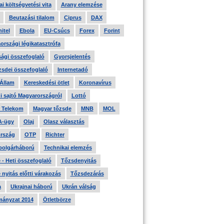
i költségvetési vita
Arany elemzése
Beutazási tilalom
Ciprus
DAX
itel
Ebola
EU-Csúcs
Forex
Forint
országi légikatasztrófa
ági összefoglaló
Gyorsjelentés
zsdei összefoglaló
Internetadó
 Állam
Kereskedési ötlet
Koronavírus
i sajtó Magyarországról
Lottó
 Telekom
Magyar tőzsde
MNB
MOL
A-ügy
Olaj
Olasz választás
rszág
OTP
Richter
 polgárháború
Technikai elemzés
- Heti összefoglaló
Tőzsdenyitás
nyitás előtti várakozás
Tőzsdezárás
a
Ukrajnai háború
Ukrán válság
ányzat 2014
Ötletbörze