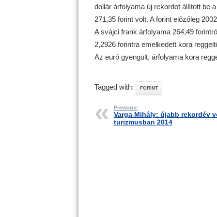
dollár árfolyama új rekordot állított b
271,35 forint volt. A forint előzőleg 20
A svájci frank árfolyama 264,49 forintról
2,2926 forintra emelkedett kora reggeltő
Az euró gyengült, árfolyama kora reggel
Tagged with:
FORINT
Previous:
Varga Mihály: újabb rekordév vo
turizmusban 2014