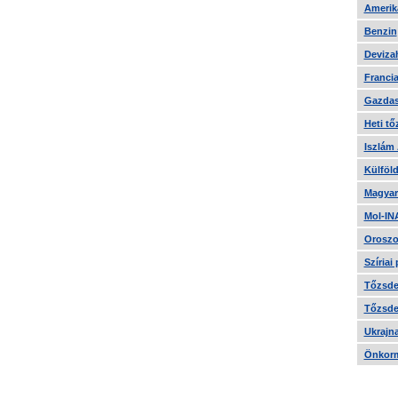
Amerika
Benzin
Devizah
Francia
Gazdas
Heti tő
Iszlám
Külföld
Magyar
Mol-IN
Oroszo
Szíriai
Tőzsde 
Tőzsde 
Ukrajn
Önkorm