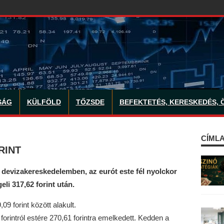
SÁG
KÜLFÖLD
TŐZSDE
BEFEKTETÉS, KERESKEDÉS, 
CÍMLA
RINT
 devizakereskedelemben, az eurót este fél nyolckor
eli 317,62 forint után.
9 forint között alakult.
 forintról estére 270,61 forintra emelkedett. Kedden a