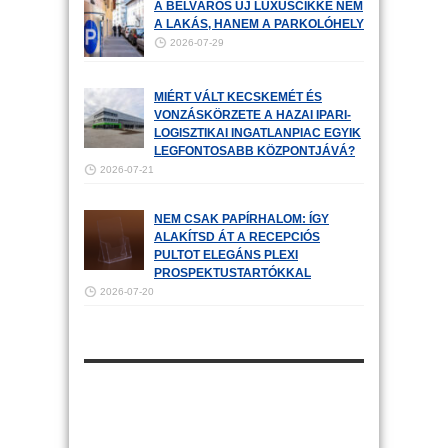
A BELVÁROS ÚJ LUXUSCIKKE NEM
A LAKÁS, HANEM A PARKOLÓHELY
2026-07-29
MIÉRT VÁLT KECSKEMÉT ÉS
VONZÁSKÖRZETE A HAZAI IPARI-
LOGISZTIKAI INGATLANPIAC EGYIK
LEGFONTOSABB KÖZPONTJÁVÁ?
2026-07-21
NEM CSAK PAPÍRHALOM: ÍGY
ALAKÍTSD ÁT A RECEPCIÓS
PULTOT ELEGÁNS PLEXI
PROSPEKTUSTARTÓKKAL
2026-07-20