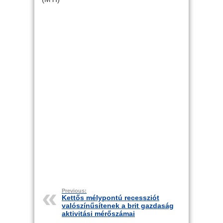
Previous:
Kettős mélypontú recessziót
valószínűsítenek a brit gazdaság
aktivitási mérőszámai