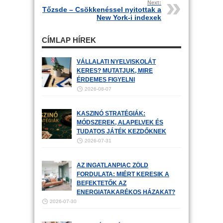
Next:
Tőzsde – Csökkenéssel nyitottak a
New York-i indexek
CÍMLAP HÍREK
VÁLLALATI NYELVISKOLÁT
KERES? MUTATJUK, MIRE
ÉRDEMES FIGYELNI
2026-08-07
KASZINÓ STRATÉGIÁK:
MÓDSZEREK, ALAPELVEK ÉS
TUDATOS JÁTÉK KEZDŐKNEK
2026-07-31
AZ INGATLANPIAC ZÖLD
FORDULATA: MIÉRT KERESIK A
BEFEKTETŐK AZ
ENERGIATAKARÉKOS HÁZAKAT?
2026-07-30