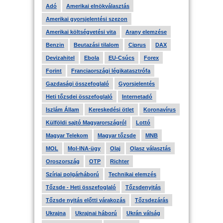
Adó
Amerikai elnökválasztás
Amerikai gyorsjelentési szezon
Amerikai költségvetési vita
Arany elemzése
Benzin
Beutazási tilalom
Ciprus
DAX
Devizahitel
Ebola
EU-Csúcs
Forex
Forint
Franciaországi légikatasztrófa
Gazdasági összefoglaló
Gyorsjelentés
Heti tőzsdei összefoglaló
Internetadó
Iszlám Állam
Kereskedési ötlet
Koronavírus
Külföldi sajtó Magyarországról
Lottó
Magyar Telekom
Magyar tőzsde
MNB
MOL
Mol-INA-ügy
Olaj
Olasz választás
Oroszország
OTP
Richter
Szíriai polgárháború
Technikai elemzés
Tőzsde - Heti összefoglaló
Tőzsdenyitás
Tőzsde nyitás előtti várakozás
Tőzsdezárás
Ukrajna
Ukrajnai háború
Ukrán válság