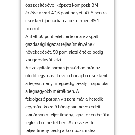
összesítésével képzett kompozit BMI
értéke a várt 47,6 pont helyett 47,5 pontra
csökkent januárban a decemberi 49,1
pontról.
A BMI 50 pont feletti értéke a vizsgált
gazdasági ágazat teljesítményének
növekedését, 50 pont alatti értéke pedig
zsugorodását jelzi.
A szolgáltatóiparban januárban már az
ötödik egymást követő hónapba csökkent
a teljesítmény, mégpedig tavaly május óta
a legnagyobb mértékben. A
feldolgozóiparban viszont már a hetedik
egymást követő hónapban növekedett
januárban a teljesítmény, igaz, ezen belül a
legkisebb mértékben. Az összesített
teljesítmény pedig a kompozit index