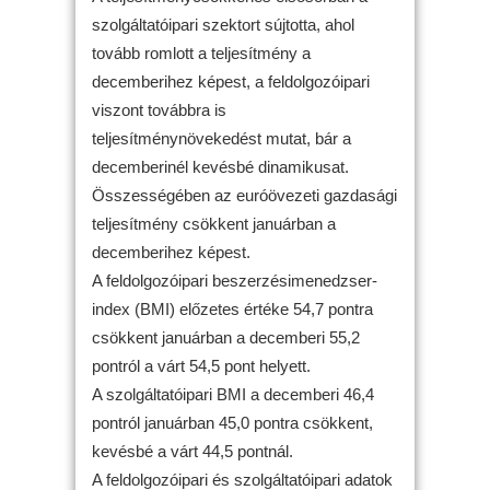
szolgáltatóipari szektort sújtotta, ahol
tovább romlott a teljesítmény a
decemberihez képest, a feldolgozóipari
viszont továbbra is
teljesítménynövekedést mutat, bár a
decemberinél kevésbé dinamikusat.
Összességében az euróövezeti gazdasági
teljesítmény csökkent januárban a
decemberihez képest.
A feldolgozóipari beszerzésimenedzser-
index (BMI) előzetes értéke 54,7 pontra
csökkent januárban a decemberi 55,2
pontról a várt 54,5 pont helyett.
A szolgáltatóipari BMI a decemberi 46,4
pontról januárban 45,0 pontra csökkent,
kevésbé a várt 44,5 pontnál.
A feldolgozóipari és szolgáltatóipari adatok