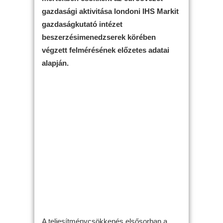
gazdasági aktivitása londoni IHS Markit
gazdaságkutató intézet
beszerzésimenedzserek körében
végzett felmérésének előzetes adatai
alapján.
A teljesítménycsökkenés elsősorban a