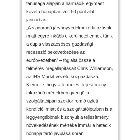
tanúsága alapján a harmadik egymást
követő hónapban volt 50 pont alatt
januárban.
„A szigorodó járványvédelmi korlátozások
miatt egyre inkább elkerülhetetlennek tűnik
a dupla visszaeséses gazdasági
recesszió bekövetkezése az
euróövezetben” – foglalta össze a
felmérés megállapításait Chris Williamson,
az IHS Markit vezető közgazdásza.
Kiemelte, hogy a termelési teljesítmény
fokozódó mértékben gyengül a
szolgáltatóipari szektor romló üzleti
kondíciói miatt és a szolgáltatóiparban is a
leggyengébbnek bizonyult a teljesítmény
növekedésének mértéke immár a hetedik
hónapja tartó javulása során.