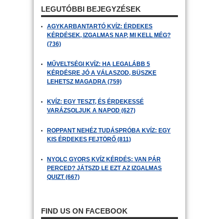
LEGUTÓBBI BEJEGYZÉSEK
AGYKARBANTARTÓ KVÍZ: ÉRDEKES
KÉRDÉSEK, IZGALMAS NAP, MI KELL MÉG?
(736)
MŰVELTSÉGI KVÍZ: HA LEGALÁBB 5
KÉRDÉSRE JÓ A VÁLASZOD, BÜSZKE
LEHETSZ MAGADRA (759)
KVÍZ: EGY TESZT, ÉS ÉRDEKESSÉ
VARÁZSOLJUK A NAPOD (627)
ROPPANT NEHÉZ TUDÁSPRÓBA KVÍZ: EGY
KIS ÉRDEKES FEJTÖRŐ (811)
NYOLC GYORS KVÍZ KÉRDÉS: VAN PÁR
PERCED? JÁTSZD LE EZT AZ IZGALMAS
QUIZT (667)
FIND US ON FACEBOOK