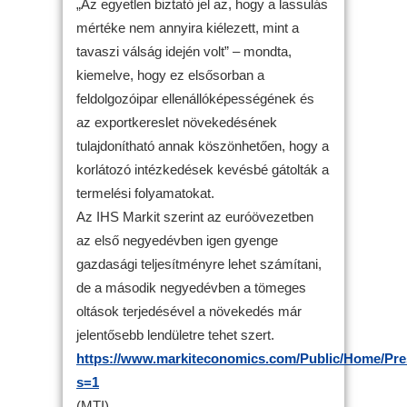
„Az egyetlen biztató jel az, hogy a lassulás
mértéke nem annyira kiélezett, mint a
tavaszi válság idején volt” – mondta,
kiemelve, hogy ez elsősorban a
feldolgozóipar ellenállóképességének és
az exportkereslet növekedésének
tulajdonítható annak köszönhetően, hogy a
korlátozó intézkedések kevésbé gátolták a
termelési folyamatokat.
Az IHS Markit szerint az euróövezetben
az első negyedévben igen gyenge
gazdasági teljesítményre lehet számítani,
de a második negyedévben a tömeges
oltások terjedésével a növekedés már
jelentősebb lendületre tehet szert.
https://www.markiteconomics.com/Public/Home/Pre
s=1
(MTI)