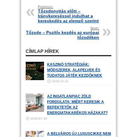
Previous:
Tőzsdenyitás előtt –
Iránykereséssel indulhat a
kereskedés az elemző szerint
Next:
Tőzsde – Pozitív kezdés az európai
tőzsdéken
CÍMLAP HÍREK
KASZINÓ STRATÉGIÁK:
MÓDSZEREK, ALAPELVEK ÉS
TUDATOS JÁTÉK KEZDŐKNEK
2026-07-31
AZ INGATLANPIAC ZÖLD
FORDULATA: MIÉRT KERESIK A
BEFEKTETŐK AZ
ENERGIATAKARÉKOS HÁZAKAT?
2026-07-30
A BELVÁROS ÚJ LUXUSCIKKE NEM