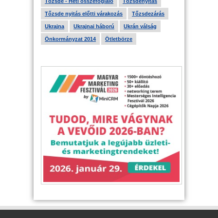
Tőzsde - Heti összefoglaló
Tőzsdenyitás
Tőzsde nyitás előtti várakozás
Tőzsdezárás
Ukrajna
Ukrajnai háború
Ukrán válság
Önkormányzat 2014
Ötletbörze