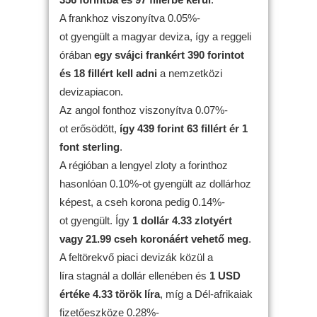
A frankhoz viszonyítva 0.05%-
ot gyengült a magyar deviza, így a reggeli
órában
egy svájci frankért 390 forintot
és 18 fillért kell adni
a nemzetközi
devizapiacon.
Az angol fonthoz viszonyítva 0.07%-
ot erősödött,
így 439 forint 63 fillért ér 1
font sterling
.
A régióban a lengyel zloty a forinthoz
hasonlóan 0.10%-ot gyengült az dollárhoz
képest, a cseh korona pedig 0.14%-
ot gyengült. Így
1 dollár 4.33 zlotyért
vagy 21.99 cseh koronáért vehető meg
.
A feltörekvő piaci devizák közül a
líra stagnál a dollár ellenében és
1 USD
értéke 4.33 török líra
, míg a Dél-afrikaiak
fizetőeszköze 0.28%-