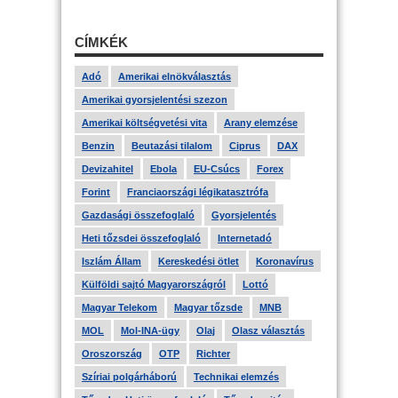
CÍMKÉK
Adó
Amerikai elnökválasztás
Amerikai gyorsjelentési szezon
Amerikai költségvetési vita
Arany elemzése
Benzin
Beutazási tilalom
Ciprus
DAX
Devizahitel
Ebola
EU-Csúcs
Forex
Forint
Franciaországi légikatasztrófa
Gazdasági összefoglaló
Gyorsjelentés
Heti tőzsdei összefoglaló
Internetadó
Iszlám Állam
Kereskedési ötlet
Koronavírus
Külföldi sajtó Magyarországról
Lottó
Magyar Telekom
Magyar tőzsde
MNB
MOL
Mol-INA-ügy
Olaj
Olasz választás
Oroszország
OTP
Richter
Szíriai polgárháború
Technikai elemzés