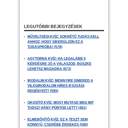
LEGUTÓBBI BEJEGYZÉSEK
MŰVELTSÉGI KVÍZ: SOKRÉTŰ TUDÁS KELL
AHHOZ, HOGY SIKERÜLJÖN EZ A
TUDÁSPRÓBA! (578)
AGYTORNA KVÍZ: HA LEGALÁBB 5
KÉRDÉSRE JÓ A VÁLASZOD, BÜSZKE
LEHETSZ MAGADRA (873)
IRODALMI KVÍZ: MENNYIRE ISMERED A
VILÁGIRODALOM HÍRES IFJÚSÁGI
REGÉNYEIT? (595)
OKOSÍTÓ KVÍZ: MOST MUTASD MEG MIT
TUDSZ! HÁNY PONTOD LETT? (461)
ELMEBŐVÍTŐ KVÍZ: EZ A TESZT SEM
KÖNNYŰ, CSERÉBE ÉRDEKES (590)