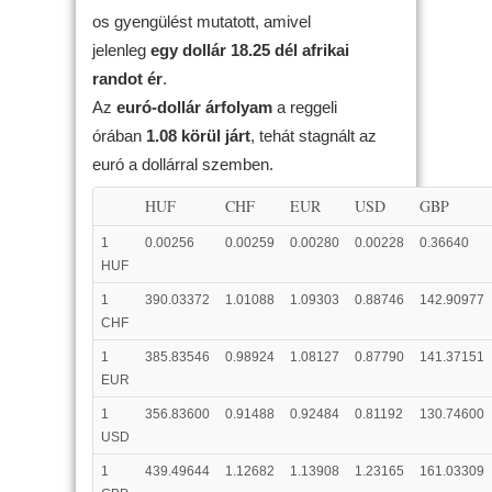
os gyengülést mutatott, amivel
jelenleg
egy dollár 18.25 dél afrikai
randot ér
.
Az
euró-dollár árfolyam
a reggeli
órában
1.08 körül járt
, tehát stagnált az
euró a dollárral szemben.
HUF
CHF
EUR
USD
GBP
1
0.00256
0.00259
0.00280
0.00228
0.36640
HUF
1
390.03372
1.01088
1.09303
0.88746
142.90977
CHF
1
385.83546
0.98924
1.08127
0.87790
141.37151
EUR
1
356.83600
0.91488
0.92484
0.81192
130.74600
USD
1
439.49644
1.12682
1.13908
1.23165
161.03309