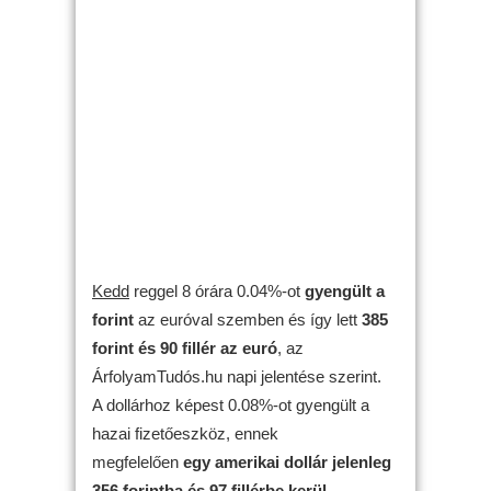
Kedd
reggel 8 órára 0.04%-ot
gyengült
a
forint
az euróval szemben és így lett
385
forint és 90 fillér az euró
, az
ÁrfolyamTudós.hu napi jelentése szerint.
A dollárhoz képest 0.08%-ot gyengült a
hazai fizetőeszköz, ennek
megfelelően
egy amerikai dollár jelenleg
356 forintba és 97 fillérbe kerül
.