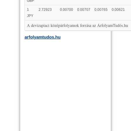
GBP
1
2.72923
0.00700
0.00707
0.00765
0.00621
JPY
A devizapiaci középárfolyamok forrása az ÁrfolyamTudós.hu
arfolyamtudos.hu