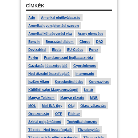
CÍMKÉK
Adó
Amerikai elnökválasztás
Amerikai gyorsjelentési szezon
Amerikai költségvetési vita
Arany elemzése
Benzin
Beutazási tilalom
Ciprus
DAX
Devizahitel
Ebola
EU-Csúcs
Forex
Forint
Franciaországi légikatasztrófa
Gazdasági összefoglaló
Gyorsjelentés
Heti tőzsdei összefoglaló
Internetadó
Iszlám Állam
Kereskedési ötlet
Koronavírus
Külföldi sajtó Magyarországról
Lottó
Magyar Telekom
Magyar tőzsde
MNB
MOL
Mol-INA-ügy
Olaj
Olasz választás
Oroszország
OTP
Richter
Szíriai polgárháború
Technikai elemzés
Tőzsde - Heti összefoglaló
Tőzsdenyitás
Tőzsde nyitás előtti várakozás
Tőzsdezárás