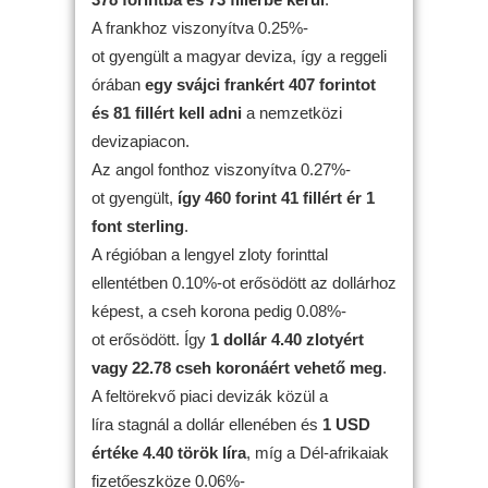
A frankhoz viszonyítva 0.25%-
ot gyengült a magyar deviza, így a reggeli
órában
egy svájci frankért 407 forintot
és 81 fillért kell adni
a nemzetközi
devizapiacon.
Az angol fonthoz viszonyítva 0.27%-
ot gyengült,
így 460 forint 41 fillért ér 1
font sterling
.
A régióban a lengyel zloty forinttal
ellentétben 0.10%-ot erősödött az dollárhoz
képest, a cseh korona pedig 0.08%-
ot erősödött. Így
1 dollár 4.40 zlotyért
vagy 22.78 cseh koronáért vehető meg
.
A feltörekvő piaci devizák közül a
líra stagnál a dollár ellenében és
1 USD
értéke 4.40 török líra
, míg a Dél-afrikaiak
fizetőeszköze 0.06%-