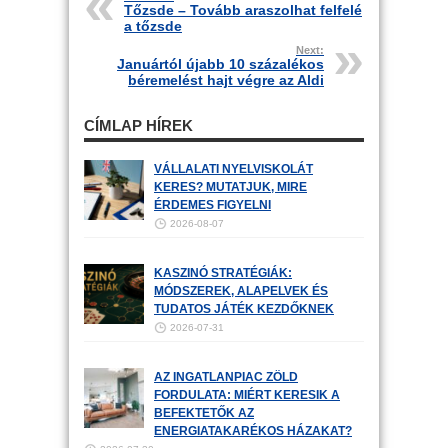
Tőzsde – Tovább araszolhat felfelé
a tőzsde
Next:
Januártól újabb 10 százalékos
béremelést hajt végre az Aldi
CÍMLAP HÍREK
VÁLLALATI NYELVISKOLÁT
KERES? MUTATJUK, MIRE
ÉRDEMES FIGYELNI
2026-08-07
KASZINÓ STRATÉGIÁK:
MÓDSZEREK, ALAPELVEK ÉS
TUDATOS JÁTÉK KEZDŐKNEK
2026-07-31
AZ INGATLANPIAC ZÖLD
FORDULATA: MIÉRT KERESIK A
BEFEKTETŐK AZ
ENERGIATAKARÉKOS HÁZAKAT?