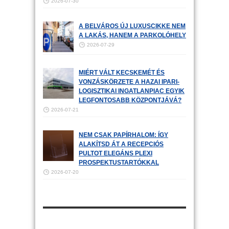
2026-07-30
A BELVÁROS ÚJ LUXUSCIKKE NEM
A LAKÁS, HANEM A PARKOLÓHELY
2026-07-29
MIÉRT VÁLT KECSKEMÉT ÉS
VONZÁSKÖRZETE A HAZAI IPARI-
LOGISZTIKAI INGATLANPIAC EGYIK
LEGFONTOSABB KÖZPONTJÁVÁ?
2026-07-21
NEM CSAK PAPÍRHALOM: ÍGY
ALAKÍTSD ÁT A RECEPCIÓS
PULTOT ELEGÁNS PLEXI
PROSPEKTUSTARTÓKKAL
2026-07-20