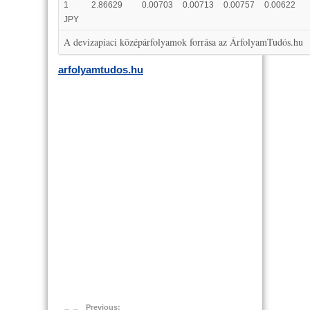
1
2.86629
0.00703
0.00713
0.00757
0.00622
JPY
A devizapiaci középárfolyamok forrása az ÁrfolyamTudós.hu
arfolyamtudos.hu
Previous: