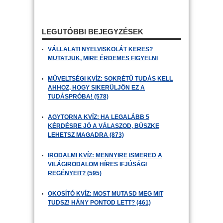
LEGUTÓBBI BEJEGYZÉSEK
VÁLLALATI NYELVISKOLÁT KERES?
MUTATJUK, MIRE ÉRDEMES FIGYELNI
MŰVELTSÉGI KVÍZ: SOKRÉTŰ TUDÁS KELL
AHHOZ, HOGY SIKERÜLJÖN EZ A
TUDÁSPRÓBA! (578)
AGYTORNA KVÍZ: HA LEGALÁBB 5
KÉRDÉSRE JÓ A VÁLASZOD, BÜSZKE
LEHETSZ MAGADRA (873)
IRODALMI KVÍZ: MENNYIRE ISMERED A
VILÁGIRODALOM HÍRES IFJÚSÁGI
REGÉNYEIT? (595)
OKOSÍTÓ KVÍZ: MOST MUTASD MEG MIT
TUDSZ! HÁNY PONTOD LETT? (461)