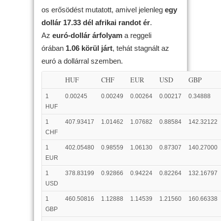
os erősödést mutatott, amivel jelenleg
egy
dollár 17.33 dél afrikai randot ér
.
Az
euró-dollár árfolyam
a reggeli
órában
1.06 körül járt
, tehát stagnált az
euró a dollárral szemben.
HUF
CHF
EUR
USD
GBP
1
0.00245
0.00249
0.00264
0.00217
0.34888
HUF
1
407.93417
1.01462
1.07682
0.88584
142.32122
CHF
1
402.05480
0.98559
1.06130
0.87307
140.27000
EUR
1
378.83199
0.92866
0.94224
0.82264
132.16797
USD
1
460.50816
1.12888
1.14539
1.21560
160.66338
GBP