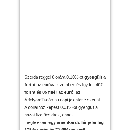
Szerda
reggel 8 órára 0.10%-ot
gyengült
a
forint
az euróval szemben és így lett
402
forint és 05 fillér az euró
, az
ÁrfolyamTudós.hu napi jelentése szerint.
A dollárhoz képest 0.01%-ot gyengült a
hazai fizetőeszköz, ennek
megfelelően
egy amerikai dollár jelenleg
378 forintba és 73 fillérbe kerül
.