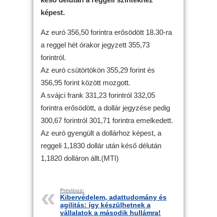
képest.
Az euró 356,50 forintra erősödött 18.30-ra
a reggel hét órakor jegyzett 355,73
forintról.
Az euró csütörtökön 355,29 forint és
356,95 forint között mozgott.
A svájci frank 331,23 forintról 332,05
forintra erősödött, a dollár jegyzése pedig
300,67 forintról 301,71 forintra emelkedett.
Az euró gyengült a dollárhoz képest, a
reggeli 1,1830 dollár után késő délután
1,1820 dolláron állt.(MTI)
Previous:
Kibervédelem, adattudomány és
agilitás: így készülhetnek a
vállalatok a második hullámra!