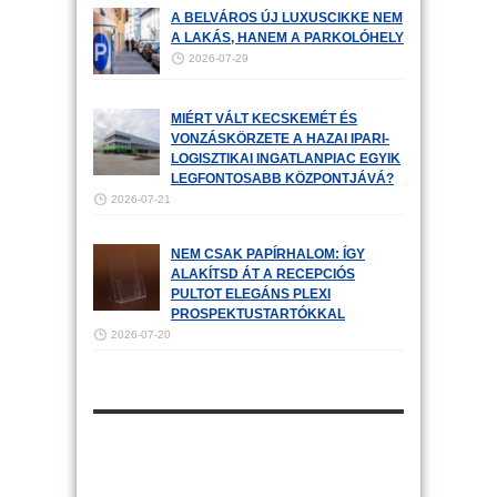
A BELVÁROS ÚJ LUXUSCIKKE NEM
A LAKÁS, HANEM A PARKOLÓHELY
2026-07-29
MIÉRT VÁLT KECSKEMÉT ÉS
VONZÁSKÖRZETE A HAZAI IPARI-
LOGISZTIKAI INGATLANPIAC EGYIK
LEGFONTOSABB KÖZPONTJÁVÁ?
2026-07-21
NEM CSAK PAPÍRHALOM: ÍGY
ALAKÍTSD ÁT A RECEPCIÓS
PULTOT ELEGÁNS PLEXI
PROSPEKTUSTARTÓKKAL
2026-07-20