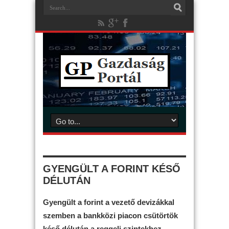
GYENGÜLT A FORINT KÉSŐ
DÉLUTÁN
Gyengült a forint a vezető devizákkal
szemben a bankközi piacon csütörtök
késő délután a reggeli szintekhez