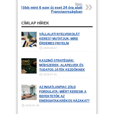
Next:
Több mint 6 ezer új eset 24 óra alatt
Franciaországban
CÍMLAP HÍREK
VÁLLALATI NYELVISKOLÁT
KERES? MUTATJUK, MIRE
ÉRDEMES FIGYELNI
2026-08-07
KASZINÓ STRATÉGIÁK:
MÓDSZEREK, ALAPELVEK ÉS
TUDATOS JÁTÉK KEZDŐKNEK
2026-07-31
AZ INGATLANPIAC ZÖLD
FORDULATA: MIÉRT KERESIK A
BEFEKTETŐK AZ
ENERGIATAKARÉKOS HÁZAKAT?
2026-07-30