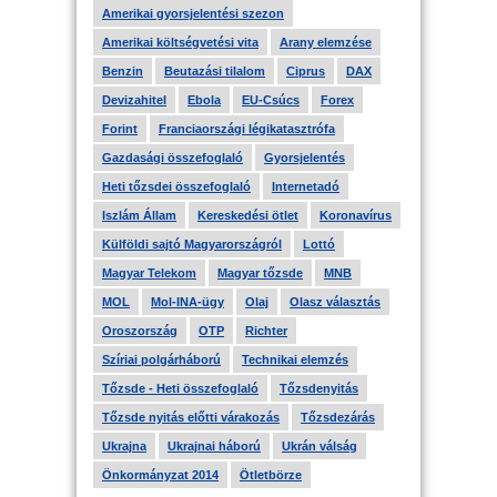
Amerikai gyorsjelentési szezon
Amerikai költségvetési vita
Arany elemzése
Benzin
Beutazási tilalom
Ciprus
DAX
Devizahitel
Ebola
EU-Csúcs
Forex
Forint
Franciaországi légikatasztrófa
Gazdasági összefoglaló
Gyorsjelentés
Heti tőzsdei összefoglaló
Internetadó
Iszlám Állam
Kereskedési ötlet
Koronavírus
Külföldi sajtó Magyarországról
Lottó
Magyar Telekom
Magyar tőzsde
MNB
MOL
Mol-INA-ügy
Olaj
Olasz választás
Oroszország
OTP
Richter
Szíriai polgárháború
Technikai elemzés
Tőzsde - Heti összefoglaló
Tőzsdenyitás
Tőzsde nyitás előtti várakozás
Tőzsdezárás
Ukrajna
Ukrajnai háború
Ukrán válság
Önkormányzat 2014
Ötletbörze