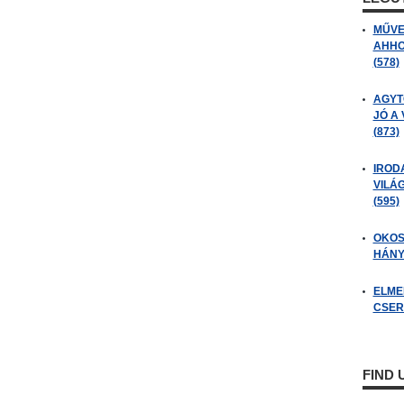
MŰVE
AHHO
(578)
AGYT
JÓ A
(873)
IROD
VILÁ
(595)
OKOS
HÁNY
ELME
CSER
FIND