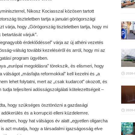
miniszterrel, Nikosz Kociasszal közösen tartott
ország tiszteletben tartja a januári görögországi
 várja, hogy „Görögország tiszteletben tartja, hogy mi
betartását várjuk”.
egnagyobb érdeklődéssel” várja az új athéni vezetés
dósság-válság további kezeléséről és arról, hogy mi az
ogatási program ügyében.
a „európai megoldásra” törekszik, és elismeri, hogy
válságot „másfajta reformokkal” kell kezelni és „a
2026-
nem lehet folytatni, mert az „csak kudarcot” okozott, és
udja teljesíteni adósságszolgálati kötelezettségeit –
ndta, hogy szükséges ösztönözni a gazdasági
2026-
 adókerülés és a korrupció elleni küzdelemre.
énetben, hogy hat válságos év alatt „egyetlen oligarcha
is azt mutatja, hogy a társadalmi igazságosság elve