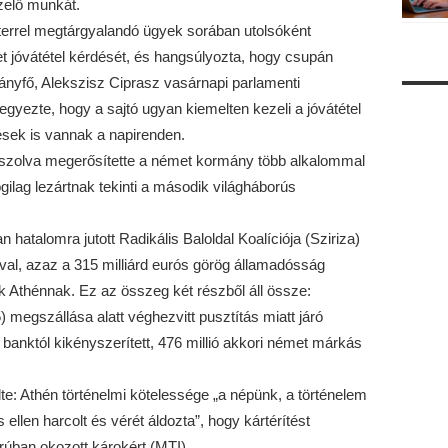
ezelő munkát.
errel megtárgyalandó ügyek sorában utolsóként
t jóvátétel kérdését, és hangsúlyozta, hogy csupán
rmányfő, Alekszisz Ciprasz vasárnapi parlamenti
gyezte, hogy a sajtó ugyan kiemelten kezeli a jóvátétel
ések is vannak a napirenden.
aszolva megerősítette a német kormány több alkalommal
jogilag lezártnak tekinti a második világháborús
 hatalomra jutott Radikális Baloldal Koalíciója (Sziriza)
óval, azaz a 315 milliárd eurós görög államadósság
ik Athénnak. Ez az összeg két részből áll össze:
megszállása alatt véghezvitt pusztítás miatt járó
 banktól kikényszerített, 476 millió akkori német márkás
e: Athén történelmi kötelessége „a népünk, a történelem
ellen harcolt és vérét áldozta”, hogy kártérítést
rúban okozott károkért.(MTI)