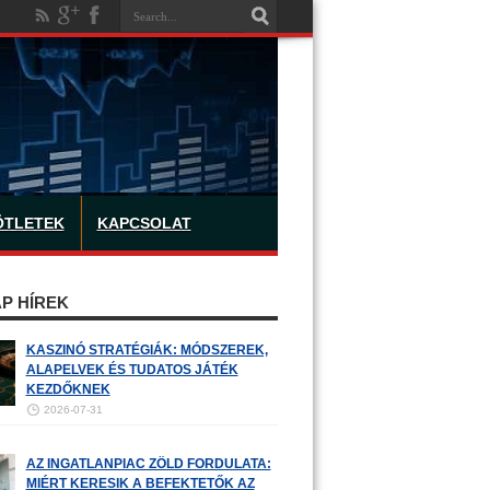
ÖTLETEK
KAPCSOLAT
P HÍREK
KASZINÓ STRATÉGIÁK: MÓDSZEREK,
ALAPELVEK ÉS TUDATOS JÁTÉK
KEZDŐKNEK
2026-07-31
AZ INGATLANPIAC ZÖLD FORDULATA:
MIÉRT KERESIK A BEFEKTETŐK AZ