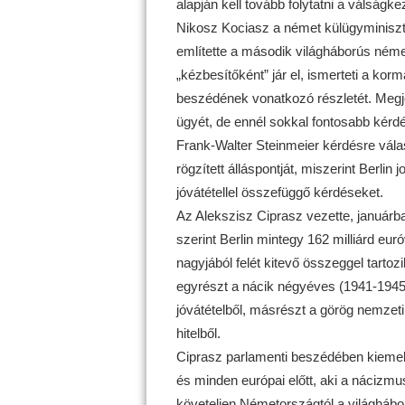
alapján kell tovább folytatni a válságk
Nikosz Kociasz a német külügyminiszt
említette a második világháborús néme
„kézbesítőként” jár el, ismerteti a ko
beszédének vonatkozó részletét. Megje
ügyét, de ennél sokkal fontosabb kérd
Frank-Walter Steinmeier kérdésre vál
rögzített álláspontját, miszerint Berlin 
jóvátétellel összefüggő kérdéseket.
Az Alekszisz Ciprasz vezette, januárban
szerint Berlin mintegy 162 milliárd eur
nagyjából felét kitevő összeggel tartoz
egyrészt a nácik négyéves (1941-1945) 
jóvátételből, másrészt a görög nemzeti
hitelből.
Ciprasz parlamenti beszédében kiemelt
és minden európai előtt, aki a nácizmus 
követeljen Németországtól a világhábo