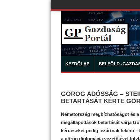
KEZDŐLAP
BELFÖLD -GAZDA
GÖRÖG ADÓSSÁG – STE
BETARTÁSÁT KÉRTE GÖ
Németország megbízhatóságot és a
megállapodások betartását várja Gör
kérdeseket pedig lezártnak tekinti –
a görög diplomácia vezetőjével folyt