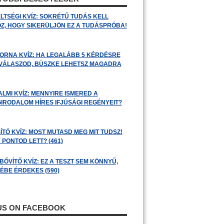
LTSÉGI KVÍZ: SOKRÉTŰ TUDÁS KELL
Z, HOGY SIKERÜLJÖN EZ A TUDÁSPRÓBA!
ORNA KVÍZ: HA LEGALÁBB 5 KÉRDÉSRE
 VÁLASZOD, BÜSZKE LEHETSZ MAGADRA
ALMI KVÍZ: MENNYIRE ISMERED A
GIRODALOM HÍRES IFJÚSÁGI REGÉNYEIT?
ÍTÓ KVÍZ: MOST MUTASD MEG MIT TUDSZ!
 PONTOD LETT? (461)
BŐVÍTŐ KVÍZ: EZ A TESZT SEM KÖNNYŰ,
ÉBE ÉRDEKES (590)
 US ON FACEBOOK