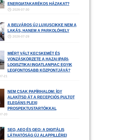
ENERGIATAKARÉKOS HÁZAKAT?
2026-07-30
A BELVÁROS ÚJ LUXUSCIKKE NEM A
LAKÁS, HANEM A PARKOLÓHELY
2026-07-29
MIÉRT VÁLT KECSKEMÉT ÉS
VONZÁSKÖRZETE A HAZAI IPARI-
LOGISZTIKAI INGATLANPIAC EGYIK
LEGFONTOSABB KÖZPONTJÁVÁ?
07-21
NEM CSAK PAPÍRHALOM: ÍGY
ALAKÍTSD ÁT A RECEPCIÓS PULTOT
ELEGÁNS PLEXI
PROSPEKTUSTARTÓKKAL
07-20
SEO, AEO ÉS GEO: A DIGITÁLIS
LÁTHATÓSÁG ÚJ ALAPPILLÉREI