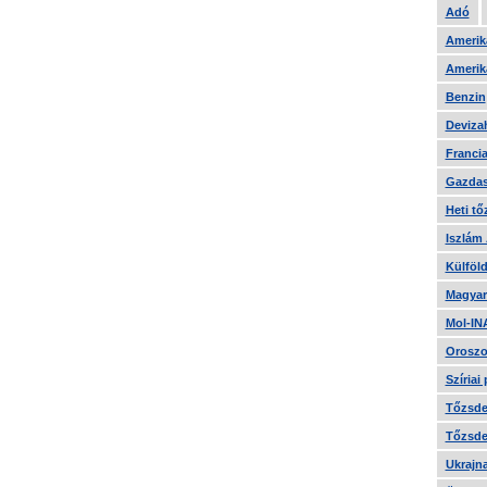
Adó
Amerika
Amerika
Benzin
Devizah
Francia
Gazdas
Heti tő
Iszlám
Külföld
Magyar
Mol-IN
Oroszo
Szíriai
Tőzsde 
Tőzsde 
Ukrajn