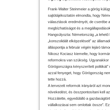
Frank-Walter Steinmeier a görög külügy
sajtótájékoztatón elmondta, hogy Német
választások eredményét, de cserébe azt
megbízhatóságot és a megállapodások 
Hangsúlyozta: Németország „a lehető l
„konszolidált elképzeléseit” az állama
álláspontja a február végén lejáró tám
Nikosz Kociasz kiemelte, hogy kormány
reformokra van szükség. Ugyanakkor a 
Görögországra kényszerített politikát” 
azzal fenyeget, hogy Görögország nem t
tette hozzá.
A tervezett reformok irányáról azt mo
növekedést, és összpontosítani kell az
Hozzátette, egyedülálló a gazdaságtört
vállalkozásai sem omlottak össze”. Ez 