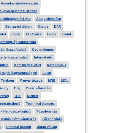
Amerikai elnökválasztás
i gyorsjelentési szezon
i költségvetési vita
Arany elemzése
Beutazási tilalom
Ciprus
DAX
itel
Ebola
EU-Csúcs
Forex
Forint
országi légikatasztrófa
ági összefoglaló
Gyorsjelentés
zsdei összefoglaló
Internetadó
 Állam
Kereskedési ötlet
Koronavírus
i sajtó Magyarországról
Lottó
 Telekom
Magyar tőzsde
MNB
MOL
A-ügy
Olaj
Olasz választás
rszág
OTP
Richter
 polgárháború
Technikai elemzés
- Heti összefoglaló
Tőzsdenyitás
nyitás előtti várakozás
Tőzsdezárás
a
Ukrajnai háború
Ukrán válság