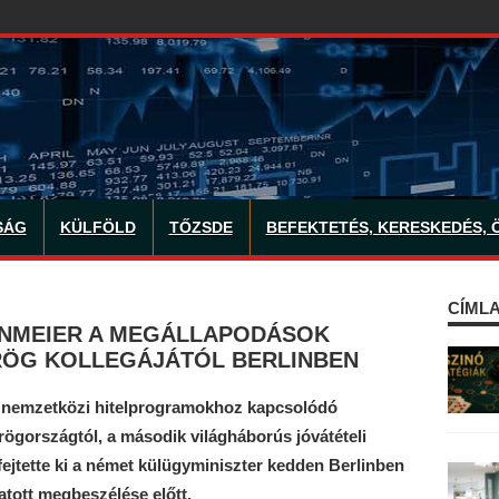
SÁG
KÜLFÖLD
TŐZSDE
BEFEKTETÉS, KERESKEDÉS, 
CÍMLA
INMEIER A MEGÁLLAPODÁSOK
RÖG KOLLEGÁJÁTÓL BERLINBEN
 nemzetközi hitelprogramokhoz kapcsolódó
ögországtól, a második világháborús jóvátételi
 fejtette ki a német külügyminiszter kedden Berlinben
atott megbeszélése előtt.