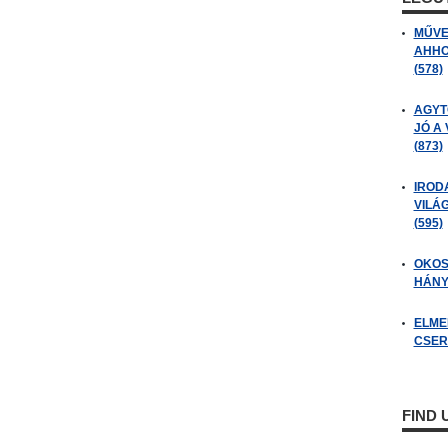
MŰVE
AHHO
(578)
AGYT
JÓ A
(873)
IROD
VILÁ
(595)
OKOS
HÁNY
ELME
CSER
FIND