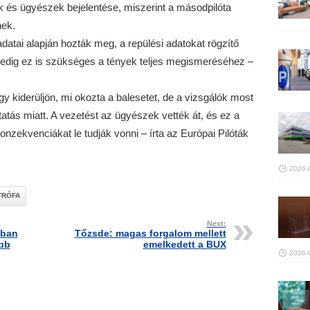
k és ügyészek bejelentése, miszerint a másodpilóta
nek.
datai alapján hozták meg, a repülési adatokat rögzítő
pedig ez is szükséges a tények teljes megismeréséhez –
y kiderüljön, mi okozta a balesetet, de a vizsgálók most
atás miatt. A vezetést az ügyészek vették át, és ez a
nzekvenciákat le tudják vonni – írta az Európai Pilóták
2026-
TRÓFA
Next:
gban
Tőzsde: magas forgalom mellett
ebb
emelkedett a BUX
2026-