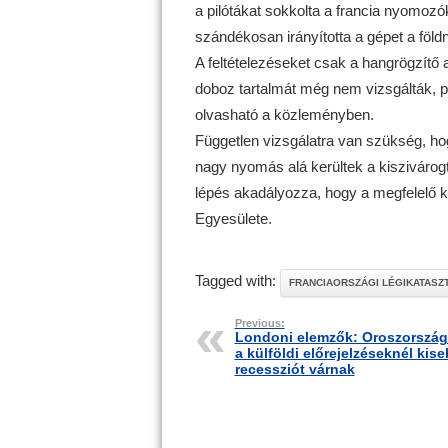
a pilótákat sokkolta a francia nyomozó
szándékosan irányította a gépet a föld
A feltételezéseket csak a hangrögzítő a
doboz tartalmát még nem vizsgálták, 
olvasható a közleményben.
Független vizsgálatra van szükség, hog
nagy nyomás alá kerültek a kiszivárogt
lépés akadályozza, hogy a megfelelő ko
Egyesülete.
Tagged with:
FRANCIAORSZÁGI LÉGIKATASZ
Previous:
Londoni elemzők: Oroszorszá
a külföldi előrejelzéseknél kis
recessziót várnak