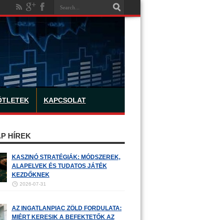
ÖTLETEK
KAPCSOLAT
P HÍREK
KASZINÓ STRATÉGIÁK: MÓDSZEREK,
ALAPELVEK ÉS TUDATOS JÁTÉK
KEZDŐKNEK
2026-07-31
AZ INGATLANPIAC ZÖLD FORDULATA:
MIÉRT KERESIK A BEFEKTETŐK AZ