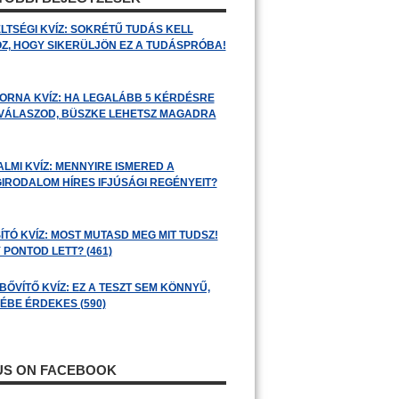
LTSÉGI KVÍZ: SOKRÉTŰ TUDÁS KELL
Z, HOGY SIKERÜLJÖN EZ A TUDÁSPRÓBA!
ORNA KVÍZ: HA LEGALÁBB 5 KÉRDÉSRE
 VÁLASZOD, BÜSZKE LEHETSZ MAGADRA
ALMI KVÍZ: MENNYIRE ISMERED A
GIRODALOM HÍRES IFJÚSÁGI REGÉNYEIT?
ÍTÓ KVÍZ: MOST MUTASD MEG MIT TUDSZ!
 PONTOD LETT? (461)
BŐVÍTŐ KVÍZ: EZ A TESZT SEM KÖNNYŰ,
ÉBE ÉRDEKES (590)
 US ON FACEBOOK