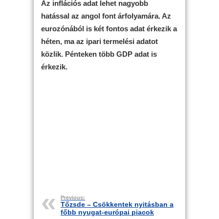
Az inflációs adat lehet nagyobb
hatással az angol font árfolyamára. Az
eurozónából is két fontos adat érkezik a
héten, ma az ipari termelési adatot
közlik. Pénteken több GDP adat is
érkezik.
Previous:
Tőzsde – Csökkentek nyitásban a
főbb nyugat-európai piacok