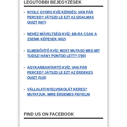
LEGUTÓBBI BEJEGYZÉSEK
NYOLC GYORS KVÍZ KÉRDÉS: VAN PÁR
PERCED? JÁTSZD LE EZT AZ IZGALMAS
QUIZT (667)
NEHÉZ MŰVELTSÉGI KVÍZ: 8/8-RA CSAK A
ZSENIK KÉPESEK (602)
ELMEBŐVÍTŐ KVÍZ: MOST MUTASD MEG MIT
TUDSZ! HÁNY PONTOD LETT? (780)
AGYKARBANTARTÓ KVÍZ: VAN PÁR
PERCED? JÁTSZD LE EZT AZ ÉRDEKES
QUIZT (518)
VÁLLALATI NYELVISKOLÁT KERES?
MUTATJUK, MIRE ÉRDEMES FIGYELNI
FIND US ON FACEBOOK