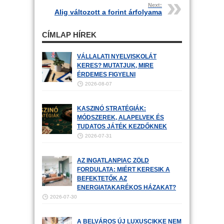
Next:
Alig változott a forint árfolyama
CÍMLAP HÍREK
VÁLLALATI NYELVISKOLÁT
KERES? MUTATJUK, MIRE
ÉRDEMES FIGYELNI
2026-08-07
KASZINÓ STRATÉGIÁK:
MÓDSZEREK, ALAPELVEK ÉS
TUDATOS JÁTÉK KEZDŐKNEK
2026-07-31
AZ INGATLANPIAC ZÖLD
FORDULATA: MIÉRT KERESIK A
BEFEKTETŐK AZ
ENERGIATAKARÉKOS HÁZAKAT?
2026-07-30
A BELVÁROS ÚJ LUXUSCIKKE NEM