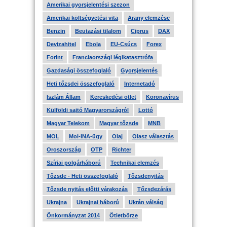
Amerikai gyorsjelentési szezon
Amerikai költségvetési vita
Arany elemzése
Benzin
Beutazási tilalom
Ciprus
DAX
Devizahitel
Ebola
EU-Csúcs
Forex
Forint
Franciaországi légikatasztrófa
Gazdasági összefoglaló
Gyorsjelentés
Heti tőzsdei összefoglaló
Internetadó
Iszlám Állam
Kereskedési ötlet
Koronavírus
Külföldi sajtó Magyarországról
Lottó
Magyar Telekom
Magyar tőzsde
MNB
MOL
Mol-INA-ügy
Olaj
Olasz választás
Oroszország
OTP
Richter
Szíriai polgárháború
Technikai elemzés
Tőzsde - Heti összefoglaló
Tőzsdenyitás
Tőzsde nyitás előtti várakozás
Tőzsdezárás
Ukrajna
Ukrajnai háború
Ukrán válság
Önkormányzat 2014
Ötletbörze