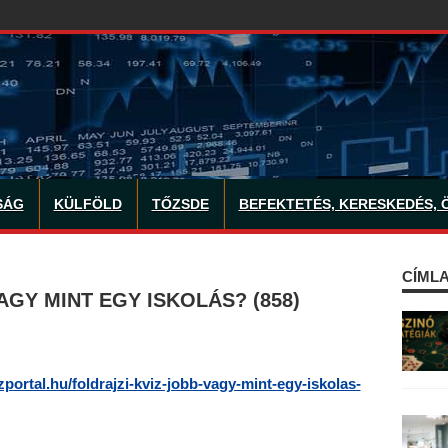
SÁG
KÜLFÖLD
TŐZSDE
BEFEKTETÉS, KERESKEDÉS, 
CÍMLA
AGY MINT EGY ISKOLÁS? (858)
izportal.hu/foldrajzi-kviz-jobb-vagy-mint-egy-iskolas-