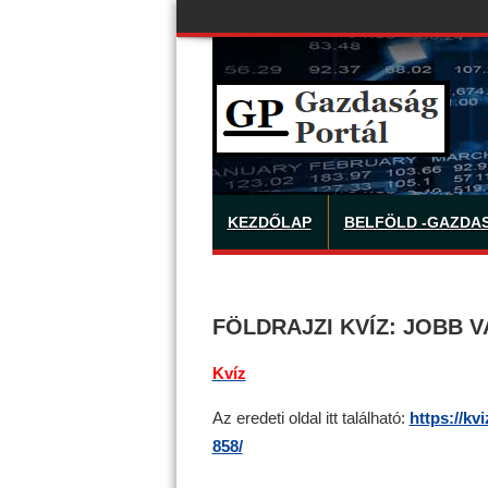
KEZDŐLAP
BELFÖLD -GAZDA
FÖLDRAJZI KVÍZ: JOBB V
Kvíz
Az eredeti oldal itt található:
https://kv
858/