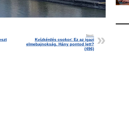
Next:
eszt
Kvízkérdés csokor: Ez az igazi
elmebajnokság. Hány pontod lett?
(496)