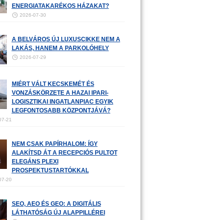
ENERGIATAKARÉKOS HÁZAKAT?
2026-07-30
A BELVÁROS ÚJ LUXUSCIKKE NEM A
LAKÁS, HANEM A PARKOLÓHELY
2026-07-29
MIÉRT VÁLT KECSKEMÉT ÉS
VONZÁSKÖRZETE A HAZAI IPARI-
LOGISZTIKAI INGATLANPIAC EGYIK
LEGFONTOSABB KÖZPONTJÁVÁ?
07-21
NEM CSAK PAPÍRHALOM: ÍGY
ALAKÍTSD ÁT A RECEPCIÓS PULTOT
ELEGÁNS PLEXI
PROSPEKTUSTARTÓKKAL
07-20
SEO, AEO ÉS GEO: A DIGITÁLIS
LÁTHATÓSÁG ÚJ ALAPPILLÉREI