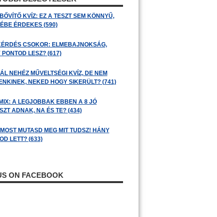
BŐVÍTŐ KVÍZ: EZ A TESZT SEM KÖNNYŰ,
ÉBE ÉRDEKES (590)
KÉRDÉS CSOKOR: ELMEBAJNOKSÁG,
 PONTOD LESZ? (617)
ÁL NEHÉZ MŰVELTSÉGI KVÍZ, DE NEM
ENKINEK, NEKED HOGY SIKERÜLT? (741)
MIX: A LEGJOBBAK EBBEN A 8 JÓ
ZT ADNAK, NA ÉS TE? (434)
: MOST MUTASD MEG MIT TUDSZ! HÁNY
D LETT? (633)
 US ON FACEBOOK