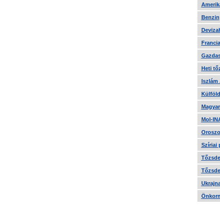
Amerika
Benzin
Devizah
Francia
Gazdas
Heti tő
Iszlám
Külföld
Magyar
Mol-IN
Oroszo
Szíriai
Tőzsde 
Tőzsde 
Ukrajn
Önkorm