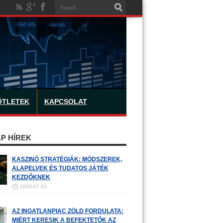
ÖTLETEK
KAPCSOLAT
P HÍREK
KASZINÓ STRATÉGIÁK: MÓDSZEREK,
ALAPELVEK ÉS TUDATOS JÁTÉK
KEZDŐKNEK
2026-07-31
AZ INGATLANPIAC ZÖLD FORDULATA:
MIÉRT KERESIK A BEFEKTETŐK AZ