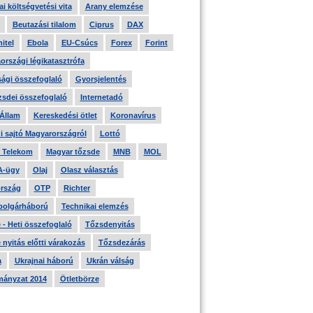
i költségvetési vita
Arany elemzése
Beutazási tilalom
Ciprus
DAX
itel
Ebola
EU-Csúcs
Forex
Forint
országi légikatasztrófa
ági összefoglaló
Gyorsjelentés
zsdei összefoglaló
Internetadó
 Állam
Kereskedési ötlet
Koronavírus
i sajtó Magyarországról
Lottó
 Telekom
Magyar tőzsde
MNB
MOL
A-ügy
Olaj
Olasz választás
rszág
OTP
Richter
 polgárháború
Technikai elemzés
- Heti összefoglaló
Tőzsdenyitás
nyitás előtti várakozás
Tőzsdezárás
a
Ukrajnai háború
Ukrán válság
ányzat 2014
Ötletbörze