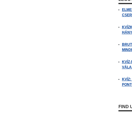
ELME
CSER
KVÍZ
HÁNY
BRUT
MIND
KVÍZ-
VÁLAS
KVÍZ
PONTO
FIND