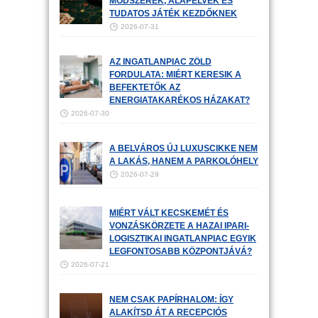
MÓDSZEREK, ALAPELVEK ÉS
TUDATOS JÁTÉK KEZDŐKNEK
2026-07-31
AZ INGATLANPIAC ZÖLD
FORDULATA: MIÉRT KERESIK A
BEFEKTETŐK AZ
ENERGIATAKARÉKOS HÁZAKAT?
2026-07-30
A BELVÁROS ÚJ LUXUSCIKKE NEM
A LAKÁS, HANEM A PARKOLÓHELY
2026-07-29
MIÉRT VÁLT KECSKEMÉT ÉS
VONZÁSKÖRZETE A HAZAI IPARI-
LOGISZTIKAI INGATLANPIAC EGYIK
LEGFONTOSABB KÖZPONTJÁVÁ?
2026-07-21
NEM CSAK PAPÍRHALOM: ÍGY
ALAKÍTSD ÁT A RECEPCIÓS