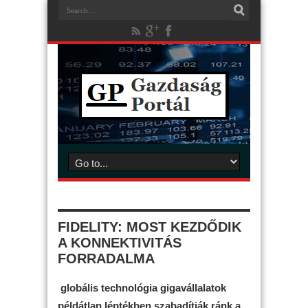
FIDELITY: MOST KEZDŐDIK
A KONNEKTIVITÁS
FORRADALMA
globális technológia gigavállalatok
példátlan léptékben szabadítják ránk a