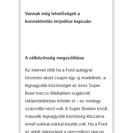
Vannak még lehetőségek a
konnektivitás terjedése kapcsán
A célközönség megszólítása
Az internet előtt ha a Ford autógyár
hírverést akart csapni egy új modellnek, a
legnagyobb közönséget az éves Super
Bowl meccs félidejében sugárzott
reklámblokkban érhette el – ez mintegy
százmillió néző volt. A Super Bowlon kívüli
második legnagyobb közönség létszáma
ennél sokkal-sokkal kisebb volt. Ha a Ford
az adott újdonságot a nemzetközi piacon