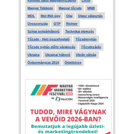
Külföldi sajtó Magyarországról
Lottó
Magyar Telekom
Magyar tőzsde
MNB
MOL
Mol-INA-ügy
Olaj
Olasz választás
Oroszország
OTP
Richter
Szíriai polgárháború
Technikai elemzés
Tőzsde - Heti összefoglaló
Tőzsdenyitás
Tőzsde nyitás előtti várakozás
Tőzsdezárás
Ukrajna
Ukrajnai háború
Ukrán válság
Önkormányzat 2014
Ötletbörze