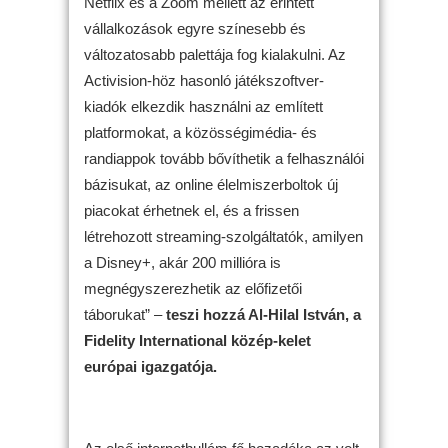
Netflix és a Zoom mellett az érintett
vállalkozások egyre színesebb és
változatosabb palettája fog kialakulni. Az
Activision-höz hasonló játékszoftver-
kiadók elkezdik használni az említett
platformokat, a közösségimédia- és
randiappok tovább bővíthetik a felhasználói
bázisukat, az online élelmiszerboltok új
piacokat érhetnek el, és a frissen
létrehozott streaming-szolgáltatók, amilyen
a Disney+, akár 200 millióra is
megnégyszerezhetik az előfizetői
táborukat” –
teszi hozzá Al-Hilal István, a
Fidelity International közép-kelet
európai igazgatója.