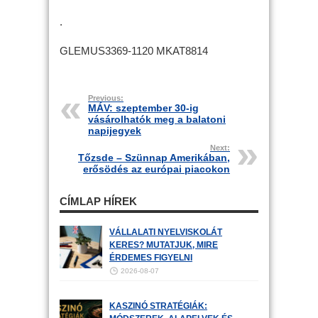
.
GLEMUS3369-1120 MKAT8814
Previous:
MÁV: szeptember 30-ig
vásárolhatók meg a balatoni
napijegyek
Next:
Tőzsde – Szünnap Amerikában,
erősödés az európai piacokon
CÍMLAP HÍREK
VÁLLALATI NYELVISKOLÁT
KERES? MUTATJUK, MIRE
ÉRDEMES FIGYELNI
2026-08-07
KASZINÓ STRATÉGIÁK: