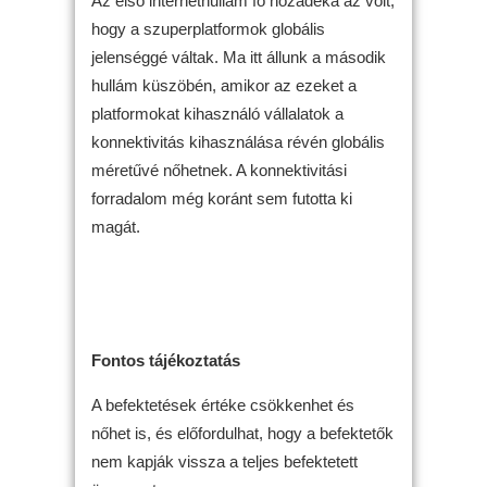
Az első internethullám fő hozadéka az volt,
hogy a szuperplatformok globális
jelenséggé váltak. Ma itt állunk a második
hullám küszöbén, amikor az ezeket a
platformokat kihasználó vállalatok a
konnektivitás kihasználása révén globális
méretűvé nőhetnek. A konnektivitási
forradalom még koránt sem futotta ki
magát.
Fontos tájékoztatás
A befektetések értéke csökkenhet és
nőhet is, és előfordulhat, hogy a befektetők
nem kapják vissza a teljes befektetett