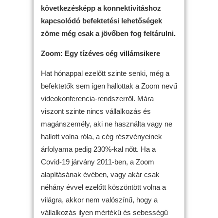
következésképp a konnektivitáshoz
kapcsolódó befektetési lehetőségek
zöme még csak a jövőben fog feltárulni.
Zoom: Egy tízéves cég villámsikere
Hat hónappal ezelőtt szinte senki, még a
befektetők sem igen hallottak a Zoom nevű
videokonferencia-rendszerről. Mára
viszont szinte nincs vállalkozás és
magánszemély, aki ne használta vagy ne
hallott volna róla, a cég részvényeinek
árfolyama pedig 230%-kal nőtt. Ha a
Covid-19 járvány 2011-ben, a Zoom
alapításának évében, vagy akár csak
néhány évvel ezelőtt köszöntött volna a
világra, akkor nem valószínű, hogy a
vállalkozás ilyen mértékű és sebességű