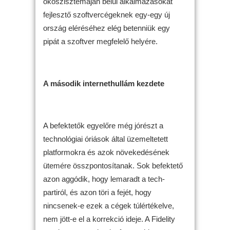
ökoszisztémáján belül alkalmazásokat
fejlesztő szoftvercégeknek egy-egy új
ország eléréséhez elég betenniük egy
pipát a szoftver megfelelő helyére.
A második internethullám kezdete
A befektetők egyelőre még jórészt a
technológiai óriások által üzemeltetett
platformokra és azok növekedésének
ütemére összpontosítanak. Sok befektető
azon aggódik, hogy lemaradt a tech-
partiról, és azon töri a fejét, hogy
nincsenek-e ezek a cégek túlértékelve,
nem jött-e el a korrekció ideje. A Fidelity