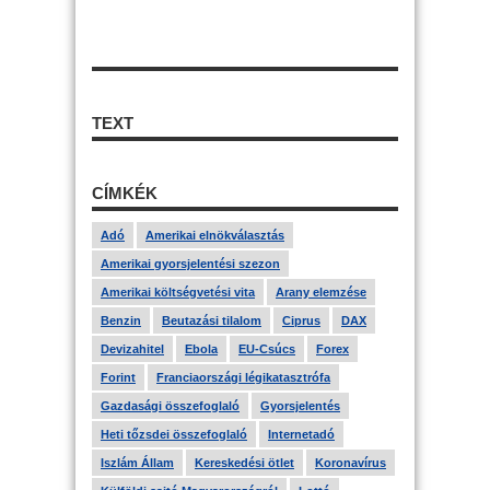
TEXT
CÍMKÉK
Adó
Amerikai elnökválasztás
Amerikai gyorsjelentési szezon
Amerikai költségvetési vita
Arany elemzése
Benzin
Beutazási tilalom
Ciprus
DAX
Devizahitel
Ebola
EU-Csúcs
Forex
Forint
Franciaországi légikatasztrófa
Gazdasági összefoglaló
Gyorsjelentés
Heti tőzsdei összefoglaló
Internetadó
Iszlám Állam
Kereskedési ötlet
Koronavírus