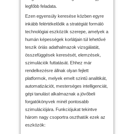
legfőbb feladata.
Ezen egyensúly keresése közben egyre
inkább felértékelődik a stratégiát formáló
technológiai eszközök szerepe, amelyek a
humán képességek korlátjain túl lehetővé
teszik óriás adathalmazok vizsgálatát,
összefüggések keresését, elemzések,
szimulációk futtatását. Ehhez már
rendelkezésre állnak olyan fejlett
platformok, melyek emelt szintű analitikát,
automatizációt, mesterséges intelligenciát,
gépi tanulást alkalmaznak a jövőbeli
forgatókönyvek minél pontosabb
szimulációjára. Funkciójukat tekintve
három nagy csoportra oszthatók ezek az
eszközök: