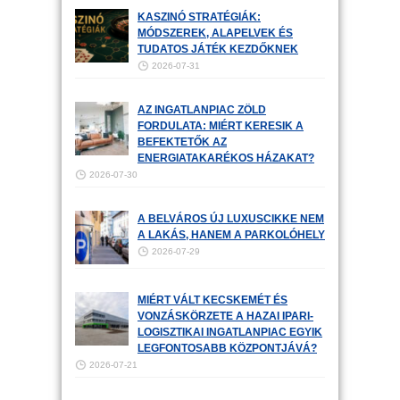
KASZINÓ STRATÉGIÁK:
MÓDSZEREK, ALAPELVEK ÉS
TUDATOS JÁTÉK KEZDŐKNEK
2026-07-31
AZ INGATLANPIAC ZÖLD
FORDULATA: MIÉRT KERESIK A
BEFEKTETŐK AZ
ENERGIATAKARÉKOS HÁZAKAT?
2026-07-30
A BELVÁROS ÚJ LUXUSCIKKE NEM
A LAKÁS, HANEM A PARKOLÓHELY
2026-07-29
MIÉRT VÁLT KECSKEMÉT ÉS
VONZÁSKÖRZETE A HAZAI IPARI-
LOGISZTIKAI INGATLANPIAC EGYIK
LEGFONTOSABB KÖZPONTJÁVÁ?
2026-07-21