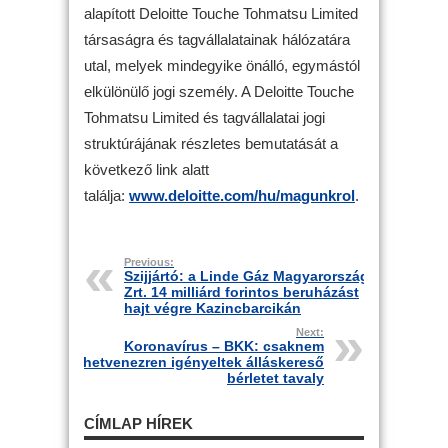
alapított Deloitte Touche Tohmatsu Limited
társaságra és tagvállalatainak hálózatára
utal, melyek mindegyike önálló, egymástól
elkülönülő jogi személy. A Deloitte Touche
Tohmatsu Limited és tagvállalatai jogi
struktúrájának részletes bemutatását a
következő link alatt
találja:
www.deloitte.com/hu/magunkrol
.
Previous:
Szijjártó: a Linde Gáz Magyarország
Zrt. 14 milliárd forintos beruházást
hajt végre Kazincbarcikán
Next:
Koronavírus – BKK: csaknem
hetvenezren igényeltek álláskereső
bérletet tavaly
CÍMLAP HÍREK