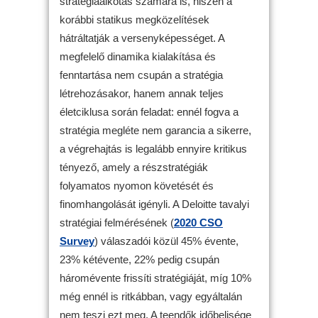
stratégiaalkotás számára is, hiszen a
korábbi statikus megközelítések
hátráltatják a versenyképességet. A
megfelelő dinamika kialakítása és
fenntartása nem csupán a stratégia
létrehozásakor, hanem annak teljes
életciklusa során feladat: ennél fogva a
stratégia megléte nem garancia a sikerre,
a végrehajtás is legalább ennyire kritikus
tényező, amely a részstratégiák
folyamatos nyomon követését és
finomhangolását igényli. A Deloitte tavalyi
stratégiai felmérésének (
2020 CSO
Survey
) válaszadói közül 45% évente,
23% kétévente, 22% pedig csupán
háromévente frissíti stratégiáját, míg 10%
még ennél is ritkábban, vagy egyáltalán
nem teszi ezt meg. A teendők időbelisége