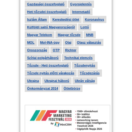
Gazdasági összefoglaló
Gyorsjelentés
Heti tőzsdei összefoglaló
Internetadó
Iszlám Állam
Kereskedési ötlet
Koronavírus
Külföldi sajtó Magyarországról
Lottó
Magyar Telekom
Magyar tőzsde
MNB
MOL
Mol-INA-ügy
Olaj
Olasz választás
Oroszország
OTP
Richter
Szíriai polgárháború
Technikai elemzés
Tőzsde - Heti összefoglaló
Tőzsdenyitás
Tőzsde nyitás előtti várakozás
Tőzsdezárás
Ukrajna
Ukrajnai háború
Ukrán válság
Önkormányzat 2014
Ötletbörze