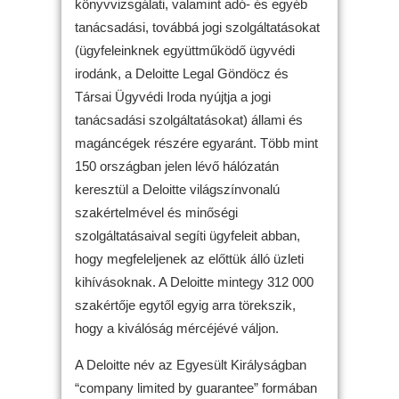
könyvvizsgálati, valamint adó- és egyéb
tanácsadási, továbbá jogi szolgáltatásokat
(ügyfeleinknek együttműködő ügyvédi
irodánk, a Deloitte Legal Göndöcz és
Társai Ügyvédi Iroda nyújtja a jogi
tanácsadási szolgáltatásokat) állami és
magáncégek részére egyaránt. Több mint
150 országban jelen lévő hálózatán
keresztül a Deloitte világszínvonalú
szakértelmével és minőségi
szolgáltatásaival segíti ügyfeleit abban,
hogy megfeleljenek az előttük álló üzleti
kihívásoknak. A Deloitte mintegy 312 000
szakértője egytől egyig arra törekszik,
hogy a kiválóság mércéjévé váljon.
A Deloitte név az Egyesült Királyságban
“company limited by guarantee” formában