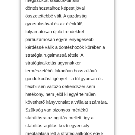
megszokott statikus-bináris
döntéshozatalhoz képest jóval
összetettebbé vált. A gazdaság
gyorsulásával és az élénkülő,
folyamatosan újuló trendekkel
párhuzamosan egyre lényegesebb
kérdéssé válik a döntéshozók körében a
stratégia rugalmassá tétele. A
stratégiaalkotás ugyanakkor
természetéből fakadóan hosszútávú
gondolkodást igényel – a túl gyorsan és
flexibilisen változó célrendszer sem
hatékony, nem jelöl ki egyértelműen
követhető irányvonalat a vállalat számára.
Szükség van bizonyos mértékű
stabilitásra az agilitás mellett, így a
stabilitás-agilitás közti egyensúly
megtalálása lett a stratégiaalkotók egyik