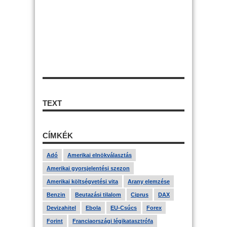
TEXT
CÍMKÉK
Adó
Amerikai elnökválasztás
Amerikai gyorsjelentési szezon
Amerikai költségvetési vita
Arany elemzése
Benzin
Beutazási tilalom
Ciprus
DAX
Devizahitel
Ebola
EU-Csúcs
Forex
Forint
Franciaországi légikatasztrófa