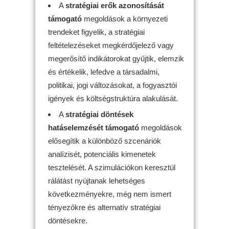
A
s
tratégiai erők azonosítását
támogató
megoldások a környezeti
trendeket figyelik, a stratégiai
feltételezéseket megkérdőjelező vagy
megerősítő indikátorokat gyűjtik, elemzik
és értékelik, lefedve a társadalmi,
politikai, jogi változásokat, a fogyasztói
igények és költségstruktúra alakulását.
A
stratégiai döntések
hatáselemzését támogató
megoldások
elősegítik a különböző szcenáriók
analízisét, potenciális kimenetek
tesztelését. A szimulációkon keresztül
rálátást nyújtanak lehetséges
következményekre, még nem ismert
tényezőkre és alternatív stratégiai
döntésekre.