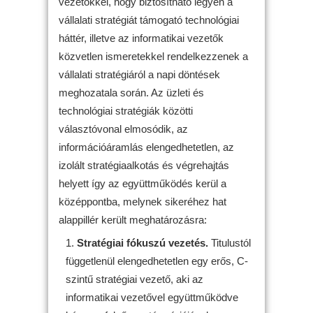
vezetőkkel, hogy biztosítható legyen a
vállalati stratégiát támogató technológiai
háttér, illetve az informatikai vezetők
közvetlen ismeretekkel rendelkezzenek a
vállalati stratégiáról a napi döntések
meghozatala során. Az üzleti és
technológiai stratégiák közötti
választóvonal elmosódik, az
információáramlás elengedhetetlen, az
izolált stratégiaalkotás és végrehajtás
helyett így az együttműködés kerül a
középpontba, melynek sikeréhez hat
alappillér került meghatározásra:
Stratégiai fókuszú vezetés.
Titulustól
függetlenül elengedhetetlen egy erős, C-
szintű stratégiai vezető, aki az
informatikai vezetővel együttműködve