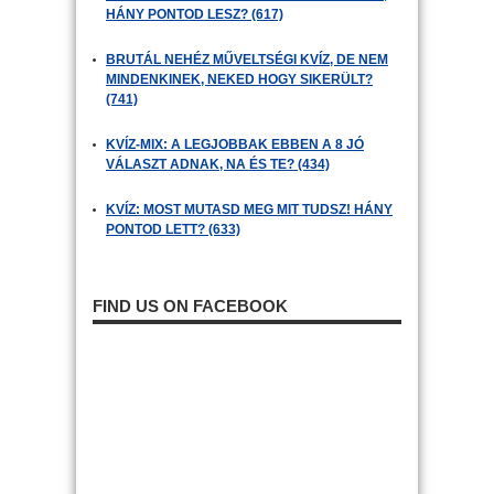
HÁNY PONTOD LESZ? (617)
BRUTÁL NEHÉZ MŰVELTSÉGI KVÍZ, DE NEM
MINDENKINEK, NEKED HOGY SIKERÜLT?
(741)
KVÍZ-MIX: A LEGJOBBAK EBBEN A 8 JÓ
VÁLASZT ADNAK, NA ÉS TE? (434)
KVÍZ: MOST MUTASD MEG MIT TUDSZ! HÁNY
PONTOD LETT? (633)
FIND US ON FACEBOOK