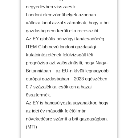
negyedévben visszaesik.
Londoni elemzőműhelyek azonban
változatlanul azzal számolnak, hogy a brit
gazdaság nem kerüli el a recessziót.
Az EY globális pénzügyi tanácsadócég
ITEM Club nevű londoni gazdasági
kutatóintézetének felülvizsgált téli
prognózisa azt valószínűsíti, hogy Nagy-
Britanniában – az EU-n kívüli legnagyobb
európai gazdaságban – 2023 egészében
0,7 százalékkal csökken a hazai
össztermék.
Az EY is hangsúlyozta ugyanakkor, hogy
az idei év második felétől már
növekedésre számít a brit gazdaságban.
(MTI)