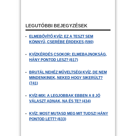
LEGUTÓBBI BEJEGYZÉSEK
ELMEBŐVÍTŐ KVÍZ: EZ A TESZT SEM
KÖNNYŰ, CSERÉBE ÉRDEKES (590)
KVÍZKÉRDÉS CSOKOR: ELMEBAJNOKSÁG,
HÁNY PONTOD LESZ? (617)
BRUTÁL NEHÉZ MŰVELTSÉGI KVÍZ, DE NEM
MINDENKINEK, NEKED HOGY SIKERÜLT?
(741)
KVÍZ-MIX: A LEGJOBBAK EBBEN A 8 JÓ
VÁLASZT ADNAK, NA ÉS TE? (434)
KVÍZ: MOST MUTASD MEG MIT TUDSZ! HÁNY
PONTOD LETT? (633)