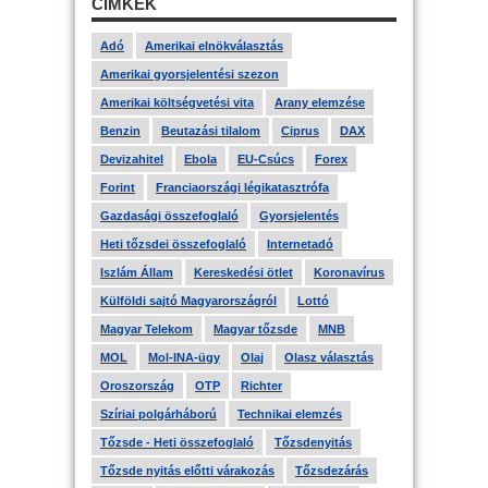
CÍMKÉK
Adó
Amerikai elnökválasztás
Amerikai gyorsjelentési szezon
Amerikai költségvetési vita
Arany elemzése
Benzin
Beutazási tilalom
Ciprus
DAX
Devizahitel
Ebola
EU-Csúcs
Forex
Forint
Franciaországi légikatasztrófa
Gazdasági összefoglaló
Gyorsjelentés
Heti tőzsdei összefoglaló
Internetadó
Iszlám Állam
Kereskedési ötlet
Koronavírus
Külföldi sajtó Magyarországról
Lottó
Magyar Telekom
Magyar tőzsde
MNB
MOL
Mol-INA-ügy
Olaj
Olasz választás
Oroszország
OTP
Richter
Szíriai polgárháború
Technikai elemzés
Tőzsde - Heti összefoglaló
Tőzsdenyitás
Tőzsde nyitás előtti várakozás
Tőzsdezárás