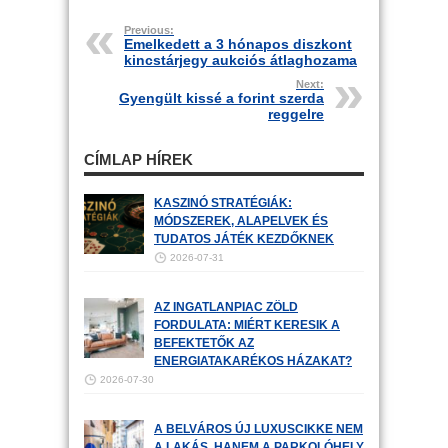
Previous:
Emelkedett a 3 hónapos diszkont
kincstárjegy aukciós átlaghozama
Next:
Gyengült kissé a forint szerda
reggelre
CÍMLAP HÍREK
KASZINÓ STRATÉGIÁK:
MÓDSZEREK, ALAPELVEK ÉS
TUDATOS JÁTÉK KEZDŐKNEK
2026-07-31
AZ INGATLANPIAC ZÖLD
FORDULATA: MIÉRT KERESIK A
BEFEKTETŐK AZ
ENERGIATAKARÉKOS HÁZAKAT?
2026-07-30
A BELVÁROS ÚJ LUXUSCIKKE NEM
A LAKÁS, HANEM A PARKOLÓHELY