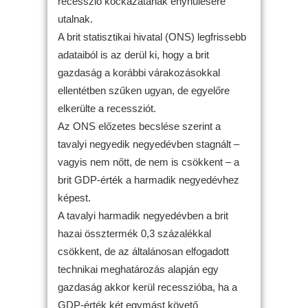
recesszió kockázatának enyhülésére
utalnak.
A brit statisztikai hivatal (ONS) legfrissebb
adataiból is az derül ki, hogy a brit
gazdaság a korábbi várakozásokkal
ellentétben szűken ugyan, de egyelőre
elkerülte a recessziót.
Az ONS előzetes becslése szerint a
tavalyi negyedik negyedévben stagnált –
vagyis nem nőtt, de nem is csökkent – a
brit GDP-érték a harmadik negyedévhez
képest.
A tavalyi harmadik negyedévben a brit
hazai össztermék 0,3 százalékkal
csökkent, de az általánosan elfogadott
technikai meghatározás alapján egy
gazdaság akkor kerül recesszióba, ha a
GDP-érték két egymást követő