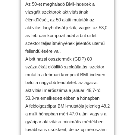
Az 50-et meghaladó BMI-indexek a
vizsgált szektorok aktivitásának
élénkülését, az 50 alatti mutatók az
aktivitás lanyhulását jelzik, vagyis az 53,0-
as februári kompozit adat a brit üzleti
szektor teljesítményének jelentős ütemű
fellendülésére vall.
A brit hazai össztermék (GDP) 80
százalékát előállító szolgáltatási szektor
mutatta a februári kompozit BMI-indexen
belül a nagyobb lendületet: az ágazat
aktivitási mérőszáma a januári 48,7-ről
53,3-ra emelkedett ebben a hónapban.
A feldolgozóipar BMI-mutatója jelenleg 49,2
a múlt hónapban mért 47,0 után, vagyis a
gyáripar aktivitása minimális mértékben
továbbra is csökkent, de az új mérőszám