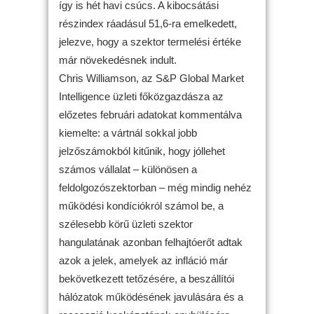
így is hét havi csúcs. A kibocsátási
részindex ráadásul 51,6-ra emelkedett,
jelezve, hogy a szektor termelési értéke
már növekedésnek indult.
Chris Williamson, az S&P Global Market
Intelligence üzleti főközgazdásza az
előzetes februári adatokat kommentálva
kiemelte: a vártnál sokkal jobb
jelzőszámokból kitűnik, hogy jóllehet
számos vállalat – különösen a
feldolgozószektorban – még mindig nehéz
működési kondíciókról számol be, a
szélesebb körű üzleti szektor
hangulatának azonban felhajtóerőt adtak
azok a jelek, amelyek az infláció már
bekövetkezett tetőzésére, a beszállítói
hálózatok működésének javulására és a