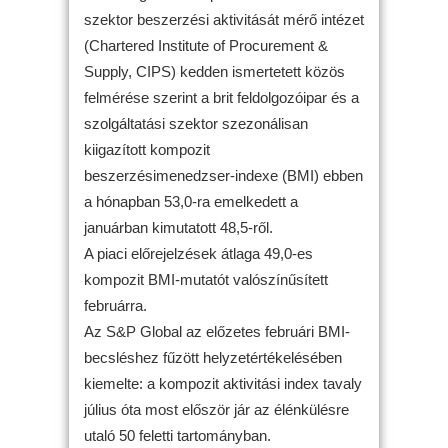
szektor beszerzési aktivitását mérő intézet
(Chartered Institute of Procurement &
Supply, CIPS) kedden ismertetett közös
felmérése szerint a brit feldolgozóipar és a
szolgáltatási szektor szezonálisan
kiigazított kompozit
beszerzésimenedzser-indexe (BMI) ebben
a hónapban 53,0-ra emelkedett a
januárban kimutatott 48,5-ről.
A piaci előrejelzések átlaga 49,0-es
kompozit BMI-mutatót valószínűsített
februárra.
Az S&P Global az előzetes februári BMI-
becsléshez fűzött helyzetértékelésében
kiemelte: a kompozit aktivitási index tavaly
július óta most először jár az élénkülésre
utaló 50 feletti tartományban.